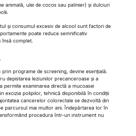
ne animală, ulei de cocos sau palmier) și dulciuri
lii.
tul și consumul excesiv de alcool sunt factori de
mportamente poate reduce semnificativ
na însă complet.
e
ă prin programe de screening, devine esențială.
u depistarea leziunilor precanceroase și a
asta permite examinarea directă a mucoasei
n excizia polipilor, tehnică disponibilă în condiții
joritatea cancerelor colorectale se dezvoltă din
pe parcursul mai multor ani. Îndepărtarea lor în
transformând procedura într-un instrument nu