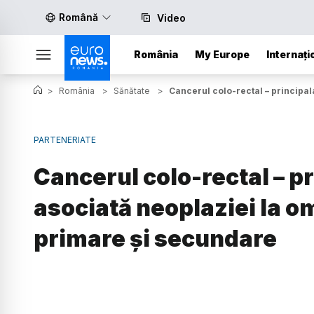
Română
Video
România
My Europe
Internați
>
România
>
Sănătate
>
Cancerul colo-rectal – principal
PARTENERIATE
Cancerul colo-rectal – p
asociată neoplaziei la om
primare și secundare