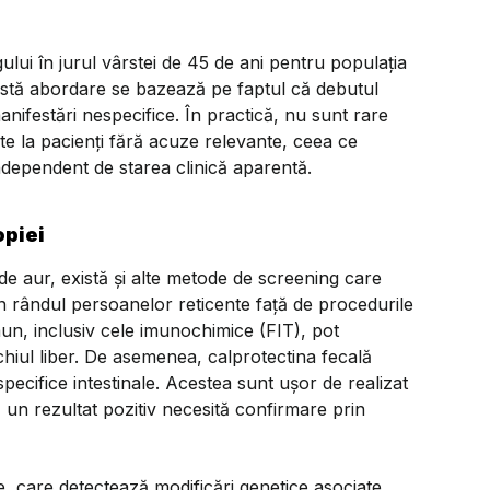
ului în jurul vârstei de 45 de ani pentru populația
astă abordare se bazează pe faptul că debutul
nifestări nespecifice. În practică, nu sunt rare
ite la pacienți fără acuze relevante, ceea ce
independent de starea clinică aparentă.
opiei
e aur, există și alte metode de screening care
în rândul persoanelor reticente față de procedurile
aun, inclusiv cele imunochimice (FIT), pot
ochiul liber. De asemenea, calprotectina fecală
specifice intestinale. Acestea sunt ușor de realizat
nsă un rezultat pozitiv necesită confirmare prin
le, care detectează modificări genetice asociate