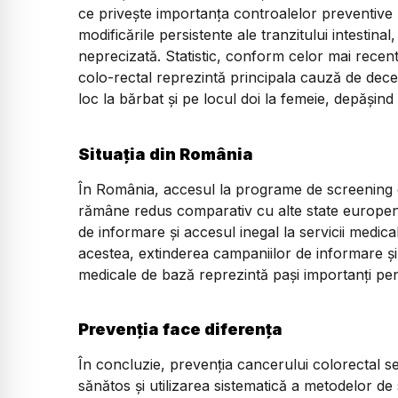
ce privește importanța controalelor preventiv
modificările persistente ale tranzitului intestin
neprecizată. Statistic, conform celor mai recent
colo-rectal reprezintă principala cauză de dece
loc la bărbat și pe locul doi la femeie, depăși
Situația din România
În România, accesul la programe de screening e
rămâne redus comparativ cu alte state europene
de informare și accesul inegal la servicii medica
acestea, extinderea campaniilor de informare și 
medicale de bază reprezintă pași importanți pen
Prevenția face diferența
În concluzie, prevenția cancerului colorectal se
sănătos și utilizarea sistematică a metodelor d