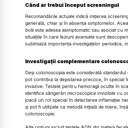
Când ar trebui început screeningul
Recomandările actuale indică inițierea screening
generală, chiar și în absența simptomelor. Ace
bolii este adesea asimptomatic sau asociat cu ma
situațiile în care leziuni avansate sunt descoper
subliniază importanța investigațiilor periodice, 
Investigații complementare colonosc
Deși colonoscopia este considerată standardul d
pot contribui la depistarea precoce, în special 
invazive. Testele pentru hemoragii oculte în sc
identifica sângerări microscopice invizibile cu 
joacă un rol special în detectarea inflamației ne
și pot fi utilizate ca metodă inițială de triere, î
colonoscopie.
Alte opțiuni includ testele ADN din materii feca