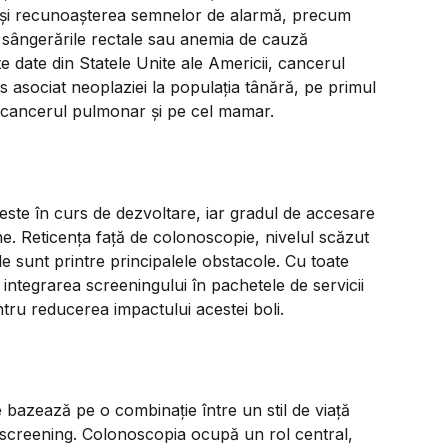
e și recunoașterea semnelor de alarmă, precum
al, sângerările rectale sau anemia de cauză
e date din Statele Unite ale Americii, cancerul
s asociat neoplaziei la populația tânără, pe primul
nd cancerul pulmonar și pe cel mamar.
ste în curs de dezvoltare, iar gradul de accesare
. Reticența față de colonoscopie, nivelul scăzut
le sunt printre principalele obstacole. Cu toate
integrarea screeningului în pachetele de servicii
tru reducerea impactului acestei boli.
 bazează pe o combinație între un stil de viață
e screening. Colonoscopia ocupă un rol central,