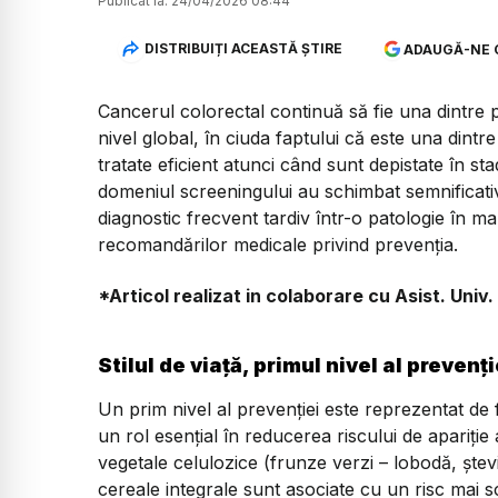
Publicat la:
24/04/2026 08:44
DISTRIBUIȚI ACEASTĂ ȘTIRE
ADAUGĂ-NE 
Cancerul colorectal continuă să fie una dintre 
nivel global, în ciuda faptului că este una dintr
tratate eficient atunci când sunt depistate în sta
domeniul screeningului au schimbat semnificativ
diagnostic frecvent tardiv într-o patologie în m
recomandărilor medicale privind prevenția.
*Articol realizat in colaborare cu Asist. Uni
Stilul de viață, primul nivel al prevenți
Un prim nivel al prevenției este reprezentat de fa
un rol esențial în reducerea riscului de apariție
vegetale celulozice (frunze verzi – lobodă, ștev
cereale integrale sunt asociate cu un risc mai 