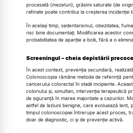
procesată (mezeluri), grăsimi saturate (de origi
rafinate poate contribui la creșterea incidenței bo
În același timp, sedentarismul, obezitatea, fuma
risc bine documentați. Modificarea acestor co
probabilitatea de apariție a bolii, fără a o elimi
Screeningul – cheia depistării precoc
În acest context, prevenția secundară, realizat
Colonoscopia rămâne metoda de referință pentr
cancerului colorectal în stadii incipiente. Ace
colonului și, simultan, intervenția terapeutică pri
de siguranță în marea majoritate a cazurilor. Ma
astfel de leziuni benigne, care evoluează lent, 
timpul colonoscopiei întrerupe acest proces, 
doar de diagnostic, ci și de prevenție activă.