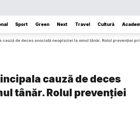
onal
Sport
Green
Next
Travel
Cultură
Academ
a cauză de deces asociată neoplaziei la omul tânăr. Rolul prevenției p
rincipala cauză de deces
ul tânăr. Rolul prevenției