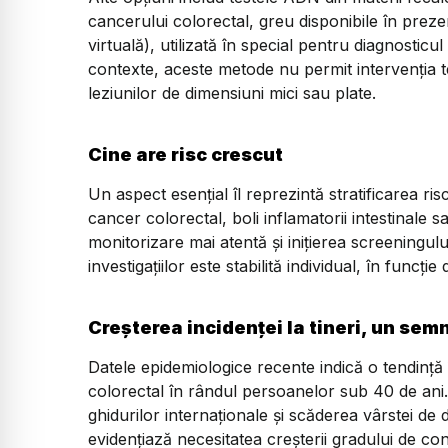
cancerului colorectal, greu disponibile în pre
virtuală), utilizată în special pentru diagnosticul
contexte, aceste metode nu permit intervenția te
leziunilor de dimensiuni mici sau plate.
Cine are risc crescut
Un aspect esențial îl reprezintă stratificarea ri
cancer colorectal, boli inflamatorii intestinale
monitorizare mai atentă și inițierea screeningulu
investigațiilor este stabilită individual, în funcție
Creșterea incidenței la tineri, un sem
Datele epidemiologice recente indică o tendință 
colorectal în rândul persoanelor sub 40 de ani.
ghidurilor internaționale și scăderea vârstei de
evidențiază necesitatea creșterii gradului de con