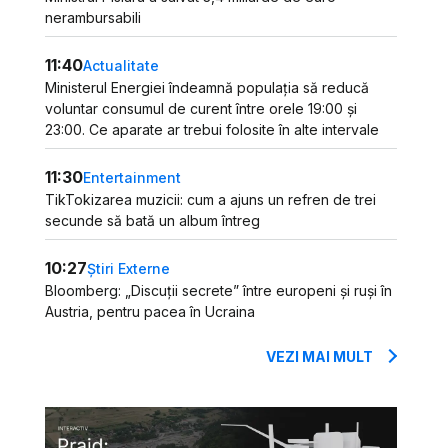
nerambursabili
11:40
Actualitate
Ministerul Energiei îndeamnă populația să reducă
voluntar consumul de curent între orele 19:00 și
23:00. Ce aparate ar trebui folosite în alte intervale
11:30
Entertainment
TikTokizarea muzicii: cum a ajuns un refren de trei
secunde să bată un album întreg
10:27
Știri Externe
Bloomberg: „Discuții secrete” între europeni și ruși în
Austria, pentru pacea în Ucraina
VEZI MAI MULT