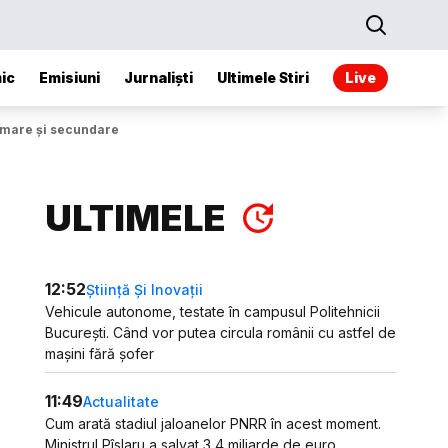
ic
Emisiuni
Jurnaliști
Ultimele Stiri
Live
rimare și secundare
ULTIMELE
12:52
Știință Și Inovații
Vehicule autonome, testate în campusul Politehnicii
București. Când vor putea circula românii cu astfel de
mașini fără șofer
11:49
Actualitate
Cum arată stadiul jaloanelor PNRR în acest moment.
Ministrul Pîslaru a salvat 3,4 miliarde de euro