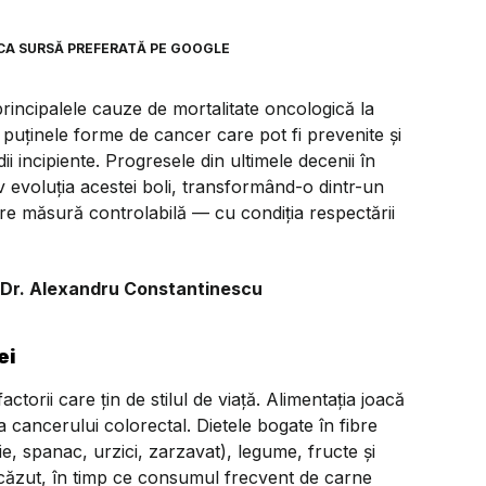
CA SURSĂ PREFERATĂ PE GOOGLE
principalele cauze de mortalitate oncologică la
e puținele forme de cancer care pot fi prevenite și
dii incipiente. Progresele din ultimele decenii în
 evoluția acestei boli, transformând-o dintr-un
are măsură controlabilă — cu condiția respectării
v. Dr. Alexandru Constantinescu
ei
ctorii care țin de stilul de viață. Alimentația joacă
 a cancerului colorectal. Dietele bogate în fibre
ie, spanac, urzici, zarzavat), legume, fructe și
scăzut, în timp ce consumul frecvent de carne