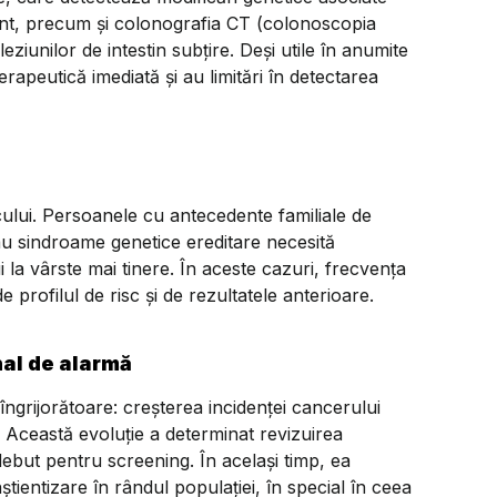
zent, precum și colonografia CT (colonoscopia
 leziunilor de intestin subțire. Deși utile în anumite
rapeutică imediată și au limitări în detectarea
scului. Persoanele cu antecedente familiale de
 sau sindroame genetice ereditare necesită
i la vârste mai tinere. În aceste cazuri, frecvența
 de profilul de risc și de rezultatele anterioare.
nal de alarmă
îngrijorătoare: creșterea incidenței cancerului
 Această evoluție a determinat revizuirea
 debut pentru screening. În același timp, ea
știentizare în rândul populației, în special în ceea