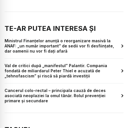
TE-AR PUTEA INTERESA ȘI
Ministrul Finanțelor anunță o reorganizare masivă la
ANAF: „un număr important” de sedii vor fi desființate,
dar oamenii nu vor fi dați afară
Val de critici după „manifestul” Palantir. Compania
fondată de miliardarul Peter Thiel e acuzată de
„tehnofascism” și riscă să piardă investiții
Cancerul colo-rectal – principala cauză de deces
asociată neoplaziei la omul tânăr. Rolul prevenției
primare și secundare