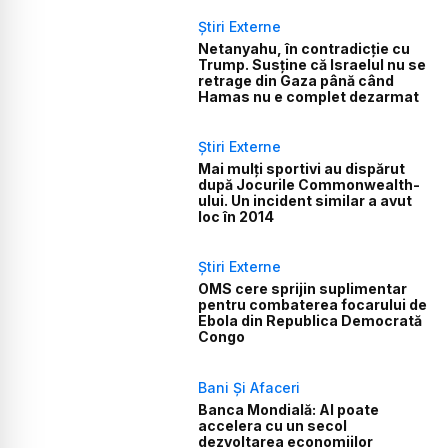
Știri Externe
Netanyahu, în contradicție cu
Trump. Susține că Israelul nu se
retrage din Gaza până când
Hamas nu e complet dezarmat
Știri Externe
Mai mulți sportivi au dispărut
după Jocurile Commonwealth-
ului. Un incident similar a avut
loc în 2014
Știri Externe
OMS cere sprijin suplimentar
pentru combaterea focarului de
Ebola din Republica Democrată
Congo
Bani Și Afaceri
Banca Mondială: AI poate
accelera cu un secol
dezvoltarea economiilor