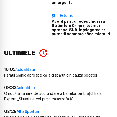
emergente
Știri Externe
Acord pentru redeschiderea
Strâmtorii Ormuz, tot mai
aproape. SUA: Înțelegerea ar
putea fi semnată până miercuri
ULTIMELE
10:05
Actualitate
Pârâul Slănic aproape că a dispărut din cauza secetei
09:33
Actualitate
O nouă amânare de scufundare a barjelor pe brațul Bala.
Expert: „Situația e cel puțin catastrofală”
08:29
Alte Sporturi