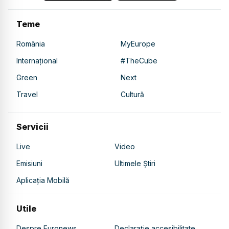
Teme
România
MyEurope
Internațional
#TheCube
Green
Next
Travel
Cultură
Servicii
Live
Video
Emisiuni
Ultimele Știri
Aplicația Mobilă
Utile
Despre Euronews
Declarație accesibilitate