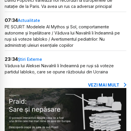
David Popovici vânează noi recorduri la Europenele de
natație de la Paris. Va avea un rus ca adversar principal
07:34
Actualitate
PE SCURT: Modelele AI Mythos și Sol, comportamente
autonome și înșelătoare / Văduva lui Navalnîi îi îndeamnă pe
ruși să voteze Iabloko / Avertismentul pediatrilor: Nu
administrați uleiuri esențiale copiilor
23:34
Știri Externe
Văduva lui Aleksei Navalnîi îi îndeamnă pe ruși să voteze
partidul Iabloko, care se opune războiului din Ucraina
VEZI MAI MULT