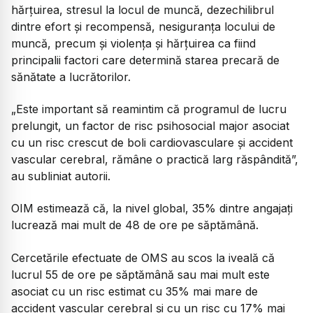
hărțuirea, stresul la locul de muncă, dezechilibrul
dintre efort și recompensă, nesiguranța locului de
muncă, precum și violența și hărțuirea ca fiind
principalii factori care determină starea precară de
sănătate a lucrătorilor.
„Este important să reamintim că programul de lucru
prelungit, un factor de risc psihosocial major asociat
cu un risc crescut de boli cardiovasculare și accident
vascular cerebral, rămâne o practică larg răspândită
”,
au subliniat autorii.
OIM estimează că, la nivel global, 35% dintre angajați
lucrează mai mult de 48 de ore pe săptămână.
Cercetările efectuate de OMS au scos la iveală că
lucrul 55 de ore pe săptămână sau mai mult este
asociat cu un risc estimat cu 35% mai mare de
accident vascular cerebral și cu un risc cu 17% mai