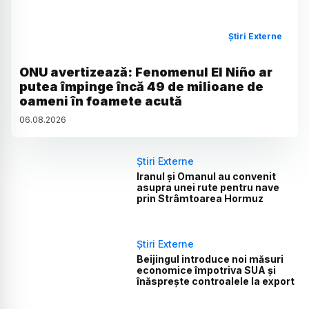
Știri Externe
ONU avertizează: Fenomenul El Niño ar
putea împinge încă 49 de milioane de
oameni în foamete acută
06
.
08
.
2026
Știri Externe
Iranul și Omanul au convenit
asupra unei rute pentru nave
prin Strâmtoarea Hormuz
Știri Externe
Beijingul introduce noi măsuri
economice împotriva SUA și
înăsprește controalele la export