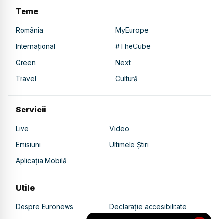
Teme
România
MyEurope
Internațional
#TheCube
Green
Next
Travel
Cultură
Servicii
Live
Video
Emisiuni
Ultimele Știri
Aplicația Mobilă
Utile
Despre Euronews
Declarație accesibilitate