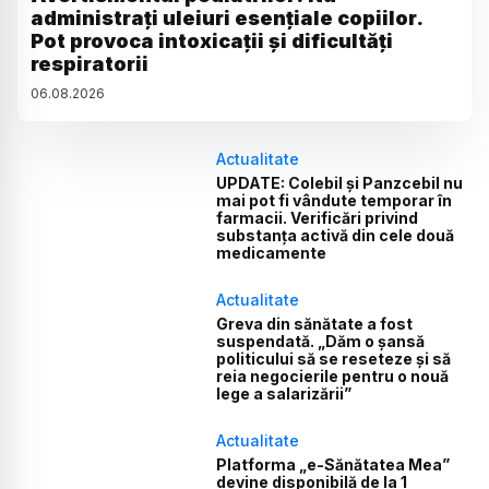
administrați uleiuri esențiale copiilor.
Pot provoca intoxicații și dificultăți
respiratorii
06
.
08
.
2026
Actualitate
UPDATE: Colebil și Panzcebil nu
mai pot fi vândute temporar în
farmacii. Verificări privind
substanța activă din cele două
medicamente
Actualitate
Greva din sănătate a fost
suspendată. „Dăm o șansă
politicului să se reseteze și să
reia negocierile pentru o nouă
lege a salarizării”
Actualitate
Platforma „e-Sănătatea Mea”
devine disponibilă de la 1