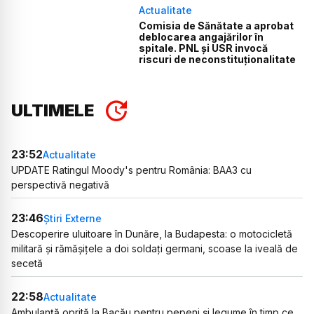
Actualitate
Comisia de Sănătate a aprobat
deblocarea angajărilor în
spitale. PNL și USR invocă
riscuri de neconstituționalitate
ULTIMELE
23:52
Actualitate
UPDATE Ratingul Moody's pentru România: BAA3 cu
perspectivă negativă
23:46
Știri Externe
Descoperire uluitoare în Dunăre, la Budapesta: o motocicletă
militară și rămășițele a doi soldați germani, scoase la iveală de
secetă
22:58
Actualitate
Ambulanță oprită la Bacău pentru pepeni și legume în timp ce