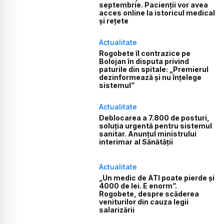
septembrie. Pacienții vor avea
acces online la istoricul medical
și rețete
Actualitate
Rogobete îl contrazice pe
Bolojan în disputa privind
paturile din spitale: „Premierul
dezinformează și nu înțelege
sistemul”
Actualitate
Deblocarea a 7.800 de posturi,
soluția urgentă pentru sistemul
sanitar. Anunțul ministrului
interimar al Sănătății
Actualitate
„Un medic de ATI poate pierde și
4000 de lei. E enorm”.
Rogobete, despre scăderea
veniturilor din cauza legii
salarizării