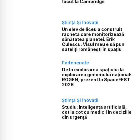
făcut la Cambridge
Știință Și Inovații
Un elev de liceu a construit
racheta care monitorizează
sănătatea planetei. Erik
Culescu: Visul meu e să pun
sateliți românești în spațiu
Parteneriate
De la explorarea spațiului la
explorarea genomului național:
ROGEN, prezent la SpaceFEST
2026
Știință Și Inovații
Studiu: Inteligența artificială,
cot la cot cu medicii în deciziile
din urgență