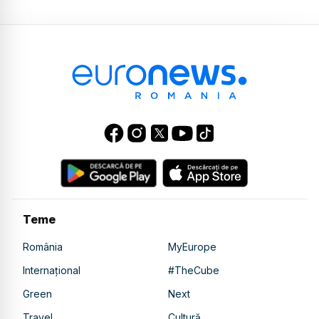
Teme
România
MyEurope
Internațional
#TheCube
Green
Next
Travel
Cultură