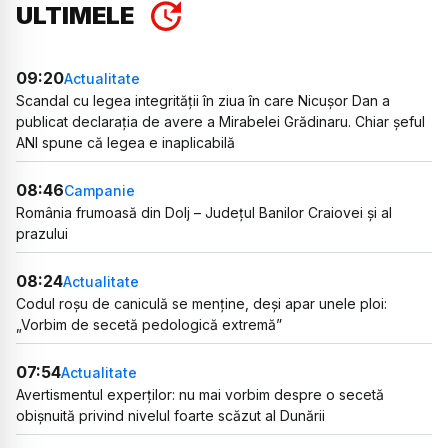
ULTIMELE
09:20
Actualitate
Scandal cu legea integrității în ziua în care Nicușor Dan a
publicat declarația de avere a Mirabelei Grădinaru. Chiar șeful
ANI spune că legea e inaplicabilă
08:46
Campanie
România frumoasă din Dolj – Județul Banilor Craiovei și al
prazului
08:24
Actualitate
Codul roșu de caniculă se menține, deși apar unele ploi:
„Vorbim de secetă pedologică extremă”
07:54
Actualitate
Avertismentul experților: nu mai vorbim despre o secetă
obișnuită privind nivelul foarte scăzut al Dunării