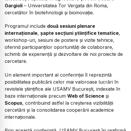
Gargioli
– Universitatea Tor Vergata din Roma,
cercetător în biotehnologii și bioinovație.
Programul include
două sesiuni plenare
internaționale
,
șapte secțiuni științifice tematice
,
workshop-uri, sesiuni de postere și vizite tehnice,
oferind participanților oportunități de colaborare,
schimb de experiență și dezvoltare de noi proiecte de
cercetare.
Un element important al conferinței îl reprezintă
posibilitatea publicării celor mai valoroase lucrări în
revistele științifice ale USAMV București, indexate în
baze internaționale precum
Web of Science
și
Scopus
, contribuind astfel la creșterea vizibilității
cercetării și la consolidarea cooperării academice
internaționale.
Prin această conferință, USAMV București își reafirmă