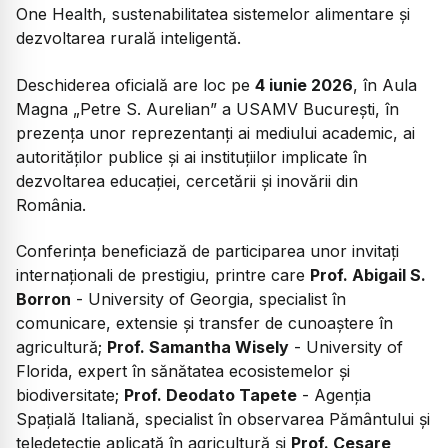
One Health, sustenabilitatea sistemelor alimentare și
dezvoltarea rurală inteligentă.
Deschiderea oficială are loc pe
4 iunie 2026
, în Aula
Magna „Petre S. Aurelian” a USAMV București, în
prezența unor reprezentanți ai mediului academic, ai
autorităților publice și ai instituțiilor implicate în
dezvoltarea educației, cercetării și inovării din
România.
Conferința beneficiază de participarea unor invitați
internaționali de prestigiu, printre care
Prof. Abigail S.
Borron
- University of Georgia, specialist în
comunicare, extensie și transfer de cunoaștere în
agricultură;
Prof. Samantha Wisely
- University of
Florida, expert în sănătatea ecosistemelor și
biodiversitate;
Prof. Deodato Tapete
- Agenția
Spațială Italiană, specialist în observarea Pământului și
teledetecție aplicată în agricultură și
Prof. Cesare