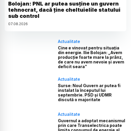
Bolojan: PNL ar putea susține un guvern
tehnocrat, dacă ține cheltuielile statului
sub control
07
.
08
.
2026
Actualitate
Cine e vinovat pentru situația
din energie. Ilie Bolojan: „Avem
producție foarte mare la prânz,
de care nu avem nevoie și avem
deficit seara”
Actualitate
Surse: Noul Guvern ar putea fi
instalat la începutul lui
septembrie. PSD și UDMR
discută o majoritate
Actualitate
Guvernul a adoptat mecanismul
prin care Transelectrica poate
limita consumul de energie al