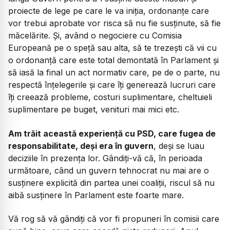
proiecte de lege pe care le va iniția, ordonanțe care
vor trebui aprobate vor risca să nu fie susținute, să fie
măcelărite. Și, având o negociere cu Comisia
Europeană pe o speță sau alta, să te trezești că vii cu
o ordonanță care este total demontată în Parlament și
să iasă la final un act normativ care, pe de o parte, nu
respectă înțelegerile și care îți generează lucruri care
îți creează probleme, costuri suplimentare, cheltuieli
suplimentare pe buget, venituri mai mici etc.
​Am trăit această experiență cu PSD, care fugea de
responsabilitate, deși era în guvern
, deși se luau
deciziile în prezența lor. Gândiți-vă că, în perioada
următoare, când un guvern tehnocrat nu mai are o
susținere explicită din partea unei coaliții, riscul să nu
aibă susținere în Parlament este foarte mare.
​Vă rog să vă gândiți că vor fi propuneri în comisii care