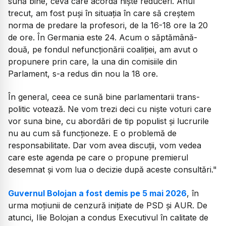
sună bine, ceva care acordă niște reduceri. Anul
trecut, am fost puși în situația în care să creștem
norma de predare la profesori, de la 16-18 ore la 20
de ore. În Germania este 24. Acum o săptămână-
două, pe fondul nefuncționării coaliției, am avut o
propunere prin care, la una din comisiile din
Parlament, s-a redus din nou la 18 ore.
În general, ceea ce sună bine parlamentarii trans-
politic votează. Ne vom trezi deci cu niște voturi care
vor suna bine, cu abordări de tip populist și lucrurile
nu au cum să funcționeze. E o problemă de
responsabilitate. ​Dar vom avea discuții, vom vedea
care este agenda pe care o propune premierul
desemnat și vom lua o decizie după aceste consultări."
Guvernul Bolojan a fost demis pe 5 mai 2026
, în
urma moțiunii de cenzură inițiate de PSD și AUR. De
atunci, Ilie Bolojan a condus Executivul în calitate de