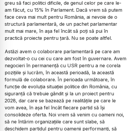
greu să faci politici dificile, de genul celor pe care le-
am făcut, cu 15% în Parlament. Dacă vrem să putem
face ceva mai mult pentru România, ai nevoie de o
structură parlamentară, de un pachet parlamentar
mult mai mare, în așa fel încât să poți să pui în
practică proiecte pentru țară. Nu se poate altfel.
Astăzi avem o colaborare parlamentară pe care am
dezvoltat-o cu cei cu care am fost în guvernare. Avem
negocieri în permanență cu USR pentru a ne corela
pozițiile și lucrăm, în această perioadă, la această
formulă de colaborare. În perioada următoare, în
funcție de evoluția situației politice din România, cu
siguranță că trebuie gândit și la un proiect pentru
2028, dar care se bazează pe realitățile pe care le
vom avea, în așa fel încât fiecare partid să își
consolideze oferta. Noi vrem să venim cu oameni noi,
să ne întărim organizațiile care sunt slabe, să
deschidem partidul pentru oamenii performanți, să