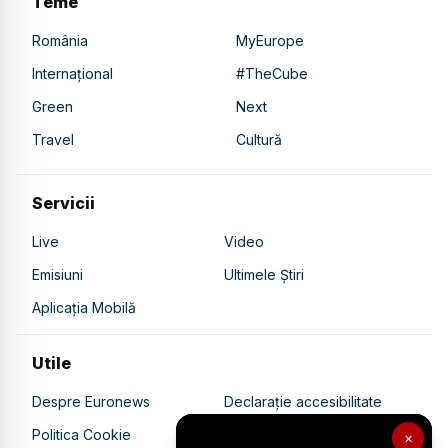
Teme
România
MyEurope
Internațional
#TheCube
Green
Next
Travel
Cultură
Servicii
Live
Video
Emisiuni
Ultimele Știri
Aplicația Mobilă
Utile
Despre Euronews
Declarație accesibilitate
Politica Cookie
Politica de confidențialitate
×