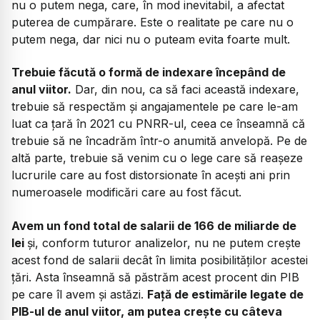
nu o putem nega, care, în mod inevitabil, a afectat
puterea de cumpărare. Este o realitate pe care nu o
putem nega, dar nici nu o puteam evita foarte mult.
Trebuie făcută o formă de indexare începând de
anul viitor.
Dar, din nou, ca să faci această indexare,
trebuie să respectăm și angajamentele pe care le-am
luat ca țară în 2021 cu PNRR-ul, ceea ce înseamnă că
trebuie să ne încadrăm într-o anumită anvelopă. Pe de
altă parte, trebuie să venim cu o lege care să reașeze
lucrurile care au fost distorsionate în acești ani prin
numeroasele modificări care au fost făcut.
Avem un fond total de salarii de 166 de miliarde de
lei
și, conform tuturor analizelor, nu ne putem crește
acest fond de salarii decât în limita posibilităților acestei
țări. Asta înseamnă să păstrăm acest procent din PIB
pe care îl avem și astăzi.
Față de estimările legate de
PIB-ul de anul viitor, am putea crește cu câteva