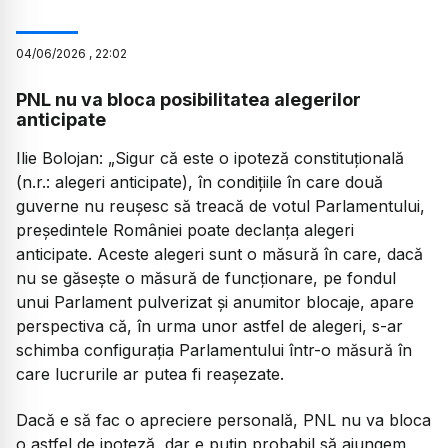
04
/
06
/
2026
,
22:02
PNL nu va bloca posibilitatea alegerilor
anticipate
Ilie Bolojan:
„Sigur că este o ipoteză constituțională
(n.r.: alegeri anticipate), în condițiile în care două
guverne nu reușesc să treacă de votul Parlamentului,
președintele României poate declanța alegeri
anticipate. Aceste alegeri sunt o măsură în care, dacă
nu se găsește o măsură de funcționare, pe fondul
unui Parlament pulverizat și anumitor blocaje, apare
perspectiva că, în urma unor astfel de alegeri, s-ar
schimba configurația Parlamentului într-o măsură în
care lucrurile ar putea fi reașezate.
Dacă e să fac o apreciere personală, PNL nu va bloca
o astfel de ipoteză, dar e puțin probabil să ajungem