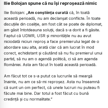
Ilie Bolojan spune că nu își reproșează nimic
Ilie Bolojan:
„
Am conștiința curată
că, în toată
această perioadă, nu am declanșat conflicte. În toate
discuțiile din coaliție, am fost cât se poate de diplomat,
am găsit întotdeauna soluții, dacă s-a dorit a fi găsite.
Faptul că UDMR, USR și minoritățile nu au avut
niciodată niciun reproș a face premierului legat de o
abordare sau alta, arată clar că am lucrat în mod
corect, echidistant și căutând să nu fiu premierul unui
partid, să nu am o agendă politică, ci să am agenda
României. Asta am făcut în toată această perioadă.
Am făcut tot ce s-a putut ca lucrurile să meargă
înainte, nu am ce să-mi reproșez. Asta nu înseamnă
că sunt un om perfect, că unele lucruri nu puteau fi
făcute mai bine. Dar totul a fost făcut cu bună
credință și cu normalitate.”