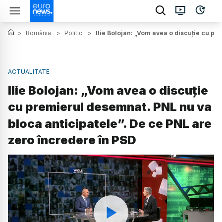
>
România
>
Politic
>
Ilie Bolojan: „Vom avea o discuție cu p
ACTUALITATE
Ilie Bolojan: „Vom avea o discuție
cu premierul desemnat. PNL nu va
bloca anticipatele”. De ce PNL are
zero încredere în PSD