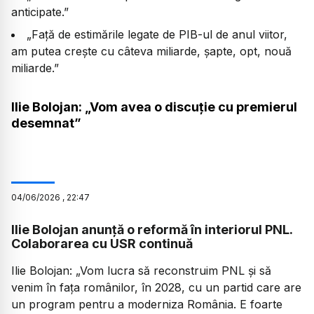
anticipate.”
„Față de estimările legate de PIB-ul de anul viitor,
am putea crește cu câteva miliarde, șapte, opt, nouă
miliarde.”
Ilie Bolojan: „Vom avea o discuție cu premierul
desemnat”
04
/
06
/
2026
,
22:47
Ilie Bolojan anunță o reformă în interiorul PNL.
Colaborarea cu USR continuă
Ilie Bolojan:
„Vom lucra să reconstruim PNL și să
venim în fața românilor, în 2028, cu un partid care are
un program pentru a moderniza România. E foarte