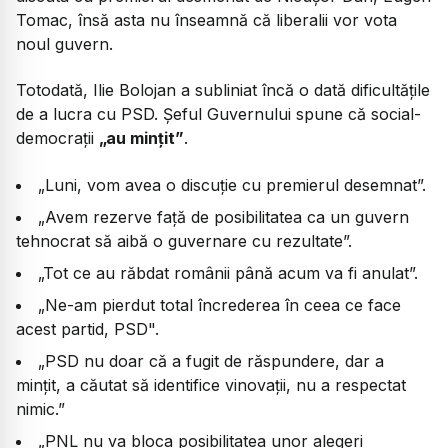
Tomac, însă asta nu înseamnă că liberalii vor vota
noul guvern.
Totodată, Ilie Bolojan a subliniat încă o dată dificultățile
de a lucra cu PSD. Șeful Guvernului spune că social-
democrații
„au mințit”
.
„Luni, vom avea o discuție cu premierul desemnat”.
„​Avem rezerve față de posibilitatea ca un guvern
tehnocrat să aibă o guvernare cu rezultate”.
„Tot ce au răbdat românii până acum va fi anulat”.
„Ne-am pierdut total încrederea în ceea ce face
acest partid, PSD".
„PSD nu doar că a fugit de răspundere, dar a
mințit, a căutat să identifice vinovații, nu a respectat
nimic.”
„PNL nu va bloca posibilitatea unor alegeri