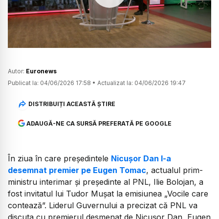
Watch
Autor:
Euronews
Publicat la:
04/06/2026 17:58
•
Actualizat la:
04/06/2026 19:47
DISTRIBUIȚI ACEASTĂ ȘTIRE
ADAUGĂ-NE CA SURSĂ PREFERATĂ PE GOOGLE
În ziua în care președintele
Nicușor Dan l-a
desemnat premier pe Eugen Tomac
, actualul prim-
ministru interimar și președinte al PNL, Ilie Bolojan, a
fost invitatul lui Tudor Mușat la emisiunea „Vocile care
contează”. Liderul Guvernului a precizat că PNL va
discuta cu premierul desmenat de Nicușor Dan, Eugen