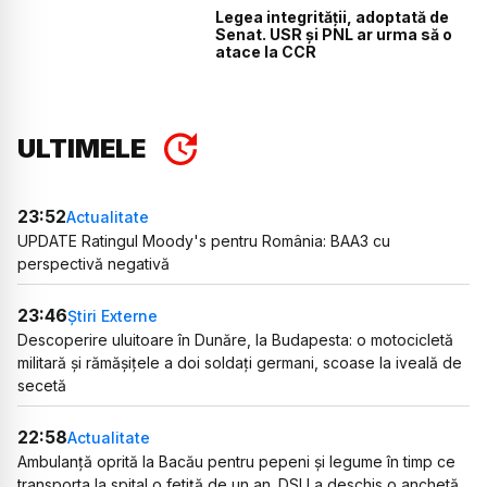
Legea integrității, adoptată de
Senat. USR și PNL ar urma să o
atace la CCR
ULTIMELE
23:52
Actualitate
UPDATE Ratingul Moody's pentru România: BAA3 cu
perspectivă negativă
23:46
Știri Externe
Descoperire uluitoare în Dunăre, la Budapesta: o motocicletă
militară și rămășițele a doi soldați germani, scoase la iveală de
secetă
22:58
Actualitate
Ambulanță oprită la Bacău pentru pepeni și legume în timp ce
transporta la spital o fetiță de un an. DSU a deschis o anchetă