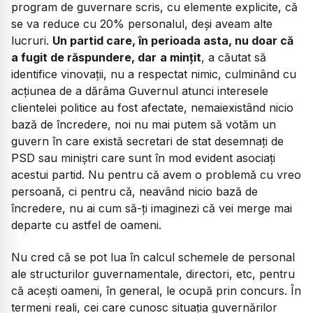
program de guvernare scris, cu elemente explicite, că
se va reduce cu 20% personalul, deși aveam alte
lucruri.
Un partid care, în perioada asta, nu doar că
a fugit de răspundere, dar
a mințit
, a căutat să
identifice vinovații, nu a respectat nimic, culminând cu
acțiunea de a dărâma Guvernul atunci interesele
clientelei politice au fost afectate, nemaiexistând nicio
bază de încredere, noi nu mai putem să votăm un
guvern în care există secretari de stat desemnați de
PSD sau miniștri care sunt în mod evident asociați
acestui partid. Nu pentru că avem o problemă cu vreo
persoană, ci pentru că, neavând nicio bază de
încredere, nu ai cum să-ți imaginezi că vei merge mai
departe cu astfel de oameni.
Nu cred că se pot lua în calcul schemele de personal
ale structurilor guvernamentale, directori, etc, pentru
că acești oameni, în general, le ocupă prin concurs. În
termeni reali, cei care cunosc situația guvernărilor