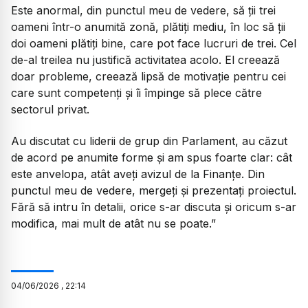
Este anormal, din punctul meu de vedere, să ții trei
oameni într-o anumită zonă, plătiți mediu, în loc să ții
doi oameni plătiți bine, care pot face lucruri de trei. Cel
de-al treilea nu justifică activitatea acolo. El creează
doar probleme, creează lipsă de motivație pentru cei
care sunt competenți și îi împinge să plece către
sectorul privat.
Au discutat cu liderii de grup din Parlament, au căzut
de acord pe anumite forme și am spus foarte clar: cât
este anvelopa, atât aveți avizul de la Finanțe. Din
punctul meu de vedere, mergeți și prezentați proiectul.
Fără să intru în detalii, orice s-ar discuta și oricum s-ar
modifica, mai mult de atât nu se poate.”
04
/
06
/
2026
,
22:14