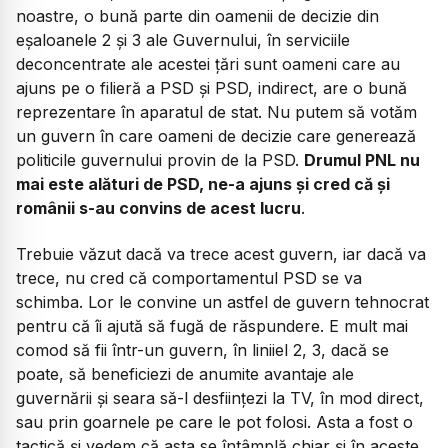
noastre, o bună parte din oamenii de decizie din
eșaloanele 2 și 3 ale Guvernului, în serviciile
deconcentrate ale acestei țări sunt oameni care au
ajuns pe o filieră a PSD și PSD, indirect, are o bună
reprezentare în aparatul de stat. Nu putem să votăm
un guvern în care oameni de decizie care generează
politicile guvernului provin de la PSD.
Drumul PNL nu
mai este alături de PSD, ne-a ajuns și cred că și
românii s-au convins de acest lucru
.
Trebuie văzut dacă va trece acest guvern, iar dacă va
trece, nu cred că comportamentul PSD se va
schimba. Lor le convine un astfel de guvern tehnocrat
pentru că îi ajută să fugă de răspundere. E mult mai
comod să fii într-un guvern, în liniiel 2, 3, dacă se
poate, să beneficiezi de anumite avantaje ale
guvernării și seara să-l desființezi la TV, în mod direct,
sau prin goarnele pe care le pot folosi. Asta a fost o
tactică și vedem că asta se întâmplă chiar și în aceste