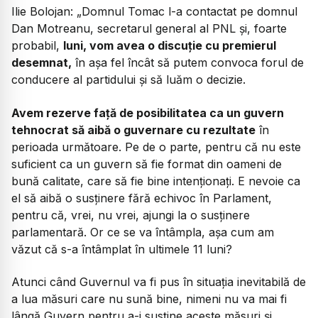
Ilie Bolojan:
​„Domnul Tomac l-a contactat pe domnul
Dan Motreanu, secretarul general al PNL și, foarte
probabil,
luni, vom avea o discuție cu premierul
desemnat,
în așa fel încât să putem convoca forul de
conducere al partidului și să luăm o decizie.
​Avem rezerve față de posibilitatea ca un guvern
tehnocrat să aibă o guvernare cu rezultate
în
perioada următoare. Pe de o parte, pentru că nu este
suficient ca un guvern să fie format din oameni de
bună calitate, care să fie bine intenționați. E nevoie ca
el să aibă o susținere fără echivoc în Parlament,
pentru că, vrei, nu vrei, ajungi la o susținere
parlamentară. Or ce se va întâmpla, așa cum am
văzut că s-a întâmplat în ultimele 11 luni?
​Atunci când Guvernul va fi pus în situația inevitabilă de
a lua măsuri care nu sună bine, nimeni nu va mai fi
lângă Guvern pentru a-i susține aceste măsuri și