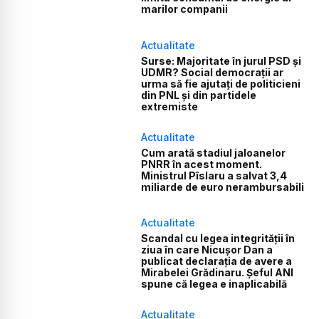
marilor companii
Actualitate
Surse: Majoritate în jurul PSD și
UDMR? Social democrații ar
urma să fie ajutați de politicieni
din PNL și din partidele
extremiste
Actualitate
Cum arată stadiul jaloanelor
PNRR în acest moment.
Ministrul Pîslaru a salvat 3,4
miliarde de euro nerambursabili
Actualitate
Scandal cu legea integrității în
ziua în care Nicușor Dan a
publicat declarația de avere a
Mirabelei Grădinaru. Șeful ANI
spune că legea e inaplicabilă
Actualitate