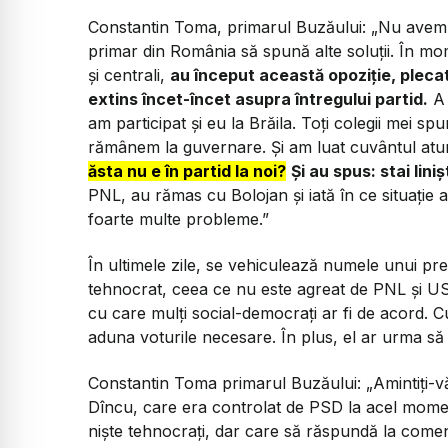
Constantin Toma, primarul Buzăului:
„Nu avem al
primar din România să spună alte soluții. În mome
și centrali,
au început această opoziție, pleca
extins încet-încet asupra întregului partid.
A 
am participat și eu la Brăila. Toți colegii mei 
rămânem la guvernare. Și am luat cuvântul atu
ăsta nu e în partid la noi?
Și au spus: stai lini
PNL, au rămas cu Bolojan și iată în ce situație 
foarte multe probleme.”
În ultimele zile, se vehiculează numele unui pr
tehnocrat, ceea ce nu este agreat de PNL și US
cu care mulți social-democrați ar fi de acord.
aduna voturile necesare. În plus, el ar urma să 
Constantin Toma primarul Buzăului:
„Amintiți-v
Dîncu, care era controlat de PSD la acel momen
niște tehnocrați, dar care să răspundă la comen