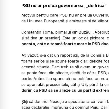
PSD nu ar prelua guvernarea, „de frică”
Motivul pentru care PSD nu ar prelua Guvern
de Uniunea Europeană și amintește și de Vikto
Constantin Toma, primarul din Buzău:
„Absolut
și să dea un premier). Este un joc de picioare, c
acesta, este o teamă foarte mare în PSD dac
Ați văzut, s-a dat un raport azi, de la Comisia 
foarte serios și se spune foarte clar: deficite f
această situație. Deci trebuie să avem un guvern 
se poate face, din păcate, decât de către PSD,
parte. Aritmetica spune că nu poți face un no
se opun atât președintele, cât și UE, până la 
dorim ca PSD să se alieze cu un partid extrem
Știți că domnul Neacșu a spus atunci că 'vom fa
acea declarație împreună cu domnul Peiu. Dar