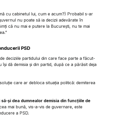
nă cu cabinetul lui, cum e acum?) Probabil s-ar
uvernul nu poate să ia decizii adevărate în
simți că nu mai e putere la București, nu te mai
ea.”
onducerii PSD
e deciziile partidului din care face parte a făcut-
 își dă demisia și din partid, după ce a părăsit deja
oluție care ar debloca situația politică: demiterea
i să-și dea dumnealor demisia din funcțiile de
 cea mai bună, vis-a-vis de guvernare, este
conducere a PSD.