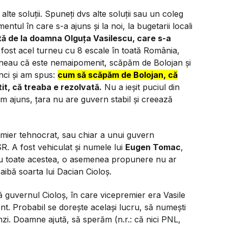
te soluții. Spuneți dvs alte soluții sau un coleg
ntul în care s-a ajuns și la noi, la bugetarii locali
tă de la doamna Olguța Vasilescu, care s-a
fost acel turneu cu 8 escale în toată România,
spuneau că este nemaipomenit, scăpăm de Bolojan și
nci și am spus:
cum să scăpăm de Bolojan, că
știt, că treaba e rezolvată.
Nu a ieșit puciul din
am ajuns, țara nu are guvern stabil și creează
emier tehnocrat, sau chiar a unui guvern
R. A fost vehiculat și numele lui
Eugen Tomac
,
 Cu toate acestea, o asemenea propunere nu ar
aibă soarta lui Dacian Cioloș.
ă guvernul Cioloș, în care vicepremier era Vasile
t. Probabil se dorește același lucru, să numești
zi. Doamne ajută, să sperăm (n.r.: că nici PNL,