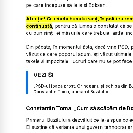
pe care începuse să le ia și Bolojan.
Atenție! Cruciada bunului simț, în politica r
continuată
, pentru că lumea a constatat că se
cu bun simț, iei măsurile care trebuie, astfel încâ
Din păcate, în momentul ăsta, dacă vine PSD, p
văzut ce cere poporul acum, ați văzut ultimele 
taxele și impozitele, lucruri care nu se pot fac
„PSD-ul joacă prost. Grindeanu și echipa din Bu
Constantin Toma, primarul Buzăului
Constantin Toma: „Cum să scăpăm de Bolo
Primarul Buzăului a dezvăluit ce le-a spus coleg
El susține că varianta unui guvern tehnocrat ar