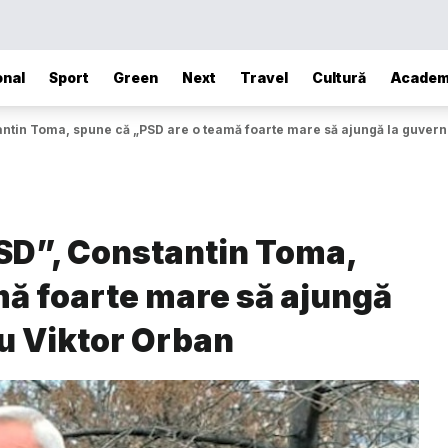
onal
Sport
Green
Next
Travel
Cultură
Academ
tantin Toma, spune că „PSD are o teamă foarte mare să ajungă la guvern
PSD”, Constantin Toma,
mă foarte mare să ajungă
cu Viktor Orban