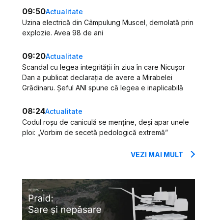
09:50
Actualitate
Uzina electrică din Câmpulung Muscel, demolată prin
explozie. Avea 98 de ani
09:20
Actualitate
Scandal cu legea integrității în ziua în care Nicușor
Dan a publicat declarația de avere a Mirabelei
Grădinaru. Șeful ANI spune că legea e inaplicabilă
08:24
Actualitate
Codul roșu de caniculă se menține, deși apar unele
ploi: „Vorbim de secetă pedologică extremă”
VEZI MAI MULT