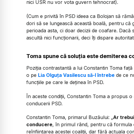
nici USR nu vor vota guvern tehnocrat).
(Cum e privită în PSD ideea ca Bolojan să rămâ
dori să se lungească această boală, pentru că g
perioada asta, ci doar decizii de coafare. Dacă 
ascultă nici funcționarii, deci îți dispare autoritat
Toma spune că soluția este demiterea c
Poziția contrastantă a lui Constantin Toma față d
o pe
Lia Olguța Vasilescu să-l întrebe
de ce nu
funcțiile pe care le deținea în PSD.
În aceste condiții, Constantin Toma a propus o s
conducerii PSD.
Constantin Toma, primarul Buzăului:
„
Ar trebu
conducere
, în primul rând, pentru că formula
reînființarea acestei coaliții, dar fără actuala 