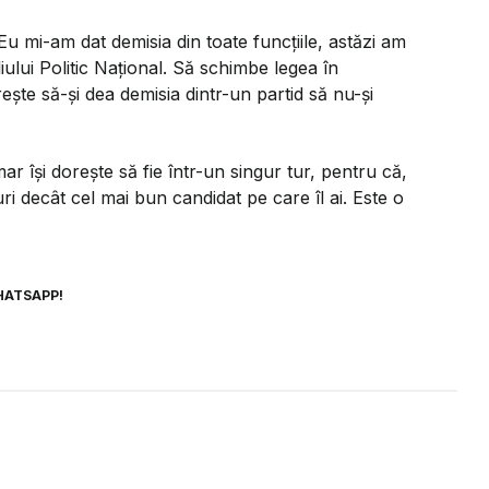
u mi-am dat demisia din toate funcțiile, astăzi am
iului Politic Național. Să schimbe legea în
ște să-și dea demisia dintr-un partid să nu-și
ar își dorește să fie într-un singur tur, pentru că,
uri decât cel mai bun candidat pe care îl ai. Este o
HATSAPP!