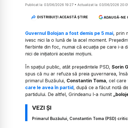
Publicat la:
03/06/2026 19:27
•
Actualizat la:
03/06/2026 20:0
DISTRIBUIȚI ACEASTĂ ȘTIRE
ADAUGĂ-NE 
Guvernul Bolojan a fost demis pe 5 mai
, prin 
ivesc nici la o lună de la acel moment. Președin
fierbinte din foc, numai că ecuația pe care i-a 
nici de inițiatorii acestei moțiuni.
În spațiul public, atât președintele PSD,
Sorin 
spus că nu ar refuza să preia guvernarea, însă r
primarul Buzăului,
Constantin Toma
, cel car
care le avea în partid
, după ce a făcut notă dis
partidului. De altfel, Grindeanu l-a numit
„boloj
Primarul Buzăului, Constantin Toma (PSD) critică