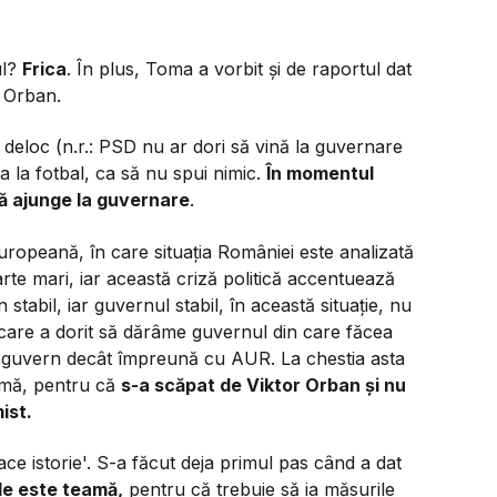
ul?
Frica
. În plus, Toma a vorbit și de raportul dat
r Orban.
 deloc (n.r.: PSD nu ar dori să vină la guvernare
a la fotbal, ca să nu spui nimic.
În momentul
ă ajunge la guvernare
.
Europeană, în care situația României este analizată
oarte mari, iar această criză politică accentuează
stabil, iar guvernul stabil, în această situație, nu
 care a dorit să dărâme guvernul din care făcea
u guvern decât împreună cu AUR. La chestia asta
urmă, pentru că
s-a scăpat de Viktor Orban și nu
ist.
ce istorie'. S-a făcut deja primul pas când a dat
le este teamă,
pentru că trebuie să ia măsurile