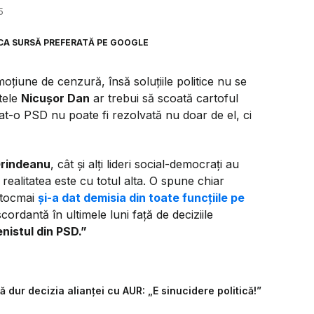
5
CA SURSĂ PREFERATĂ PE GOOGLE
moțiune de cenzură, însă soluțiile politice nu se
tele
Nicușor Dan
ar trebui să scoată cartoful
dat-o PSD nu poate fi rezolvată nu doar de el, ci
Grindeanu
, cât și alți lideri social-democrați au
ealitatea este cu totul alta. O spune chiar
e tocmai
și-a dat demisia din toate funcțiile pe
cordantă în ultimele luni față de deciziile
enistul din PSD.”
 dur decizia alianței cu AUR: „E sinucidere politică!”