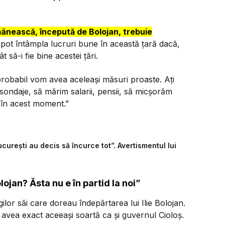
omânească, începută de Bolojan, trebuie
 pot întâmpla lucruri bune în această țară dacă,
t să-i fie bine acestei țări.
robabil vom avea aceleași măsuri proaste. Ați
sondaje, să mărim salarii, pensii, să micșorăm
e în acest moment.”
curești au decis să încurce tot”. Avertismentul lui
jan? Ăsta nu e în partid la noi”
ilor săi care doreau îndepărtarea lui Ilie Bolojan.
 avea exact aceeași soartă ca și guvernul Cioloș.