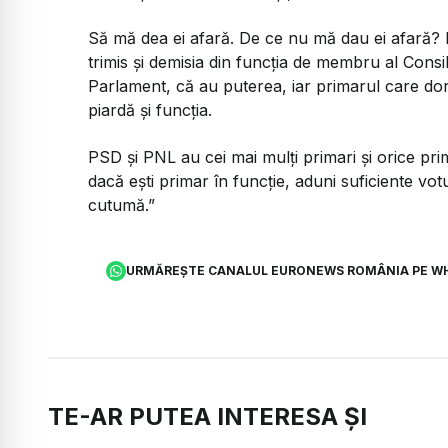
Să mă dea ei afară. De ce nu mă dau ei afară? E
trimis și demisia din funcția de membru al Consil
Parlament, că au puterea, iar primarul care dore
piardă și funcția.
PSD și PNL au cei mai mulți primari și orice prim
dacă ești primar în funcție, aduni suficiente vot
cutumă.”
URMĂREȘTE CANALUL EURONEWS ROMÂNIA PE W
TE-AR PUTEA INTERESA ȘI