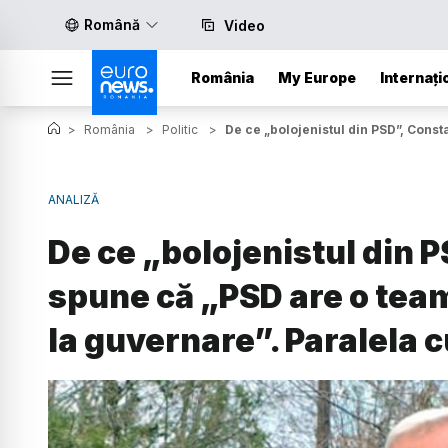
Română
Video
România
My Europe
Internați
>
România
>
Politic
>
De ce „bolojenistul din PSD”, Cons
ANALIZĂ
De ce „bolojenistul din 
spune că „PSD are o tea
la guvernare”. Paralela 