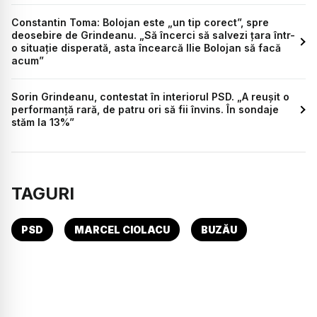
Constantin Toma: Bolojan este „un tip corect”, spre
deosebire de Grindeanu. „Să încerci să salvezi țara într-
o situație disperată, asta încearcă Ilie Bolojan să facă
acum”
Sorin Grindeanu, contestat în interiorul PSD. „A reușit o
performanță rară, de patru ori să fii învins. În sondaje
stăm la 13%”
TAGURI
PSD
MARCEL CIOLACU
BUZĂU