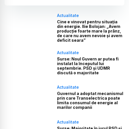
Actualitate
Cine e vinovat pentru situația
din energie. Ilie Bolojan: „Avem
producție foarte mare la prânz,
de care nu avem nevoie și avem
deficit seara”
Actualitate
Surse: Noul Guvern ar putea fi
instalat la începutul lui
septembrie. PSD și UDMR
discută o majoritate
Actualitate
Guvernul a adoptat mecanismul
prin care Transelectrica poate
limita consumul de energie al
marilor companii
Actualitate
Surse: Majoritate în jurul PSD și