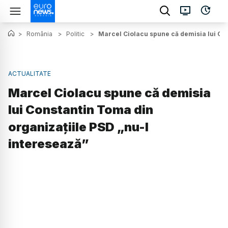
>
România
>
Politic
>
Marcel Ciolacu spune că demisia lui Con
ACTUALITATE
Marcel Ciolacu spune că demisia
lui Constantin Toma din
organizațiile PSD „nu-l
interesează”