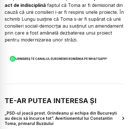
act de indisciplină
faptul că Toma ar fi demisionat din
cauză că unii consilieri i-ar fi respins unele proiecte. În
schimb Lungu susține că Toma s-ar fi supărat că unii
consilieri social-democrțai au susţinut un amendament
prin care a fost amânată dezbaterea unui proiect
pentru modernizarea unor străzi.
URMĂREȘTE CANALUL EURONEWS ROMÂNIA PE WHATSAPP!
TE-AR PUTEA INTERESA ȘI
„PSD-ul joacă prost. Grindeanu și echipa din București
au decis să încurce tot”. Avertismentul lui Constantin
Toma, primarul Buzăului