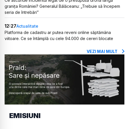
Ce ascunde incidentul legat de o presupusă dronă lângă
granița României? Generalul Bălăceanu: „Trebuie să începem
seria de întrebări”
12:27
Actualitate
Platforma de cadastru ar putea reveni online săptămâna
viitoare. Ce se întâmplă cu cele 94.000 de cereri blocate
VEZI MAI MULT
EMISIUNI