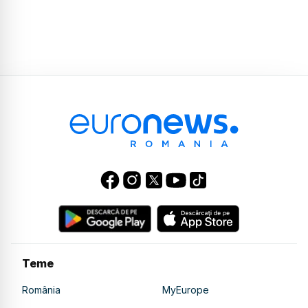
Teme
România
MyEurope