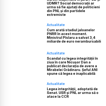
UDMR? Social democrații ar
urma să fie ajutați de politicieni
din PNL și din partidele
extremiste
Actualitate
Cum arată stadiul jaloanelor
PNRR în acest moment.
Ministrul Pîslaru a salvat 3,4
miliarde de euro nerambursabili
Actualitate
Scandal cu legea integrității în
ziua în care Nicușor Dan a
publicat declarația de avere a
Mirabelei Grădinaru. Șeful ANI
spune că legea e inaplicabilă
Actualitate
Legea integrității, adoptată de
Senat. USR și PNL ar urma să o
atace la CCR