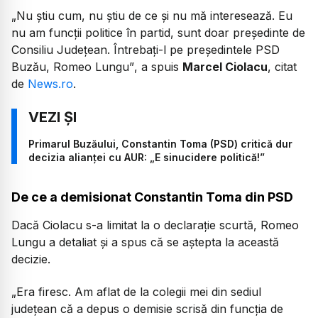
„Nu ştiu cum, nu ştiu de ce şi nu mă interesează. Eu
nu am funcţii politice în partid, sunt doar preşedinte de
Consiliu Judeţean. Întrebaţi-l pe preşedintele PSD
Buzău, Romeo Lungu”
, a spuis
Marcel Ciolacu
, citat
de
News.ro
.
Primarul Buzăului, Constantin Toma (PSD) critică dur
decizia alianței cu AUR: „E sinucidere politică!”
De ce a demisionat Constantin Toma din PSD
Dacă Ciolacu s-a limitat la o declarație scurtă, Romeo
Lungu a detaliat și a spus că se aștepta la această
decizie.
„Era firesc. Am aflat de la colegii mei din sediul
judeţean că a depus o demisie scrisă din funcţia de