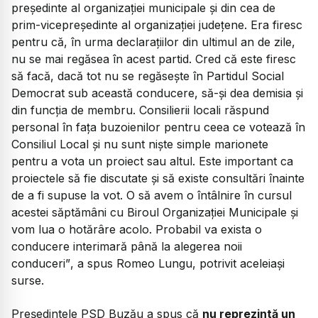
preşedinte al organizaţiei municipale şi din cea de
prim-vicepreşedinte al organizaţiei judeţene. Era firesc
pentru că, în urma declaraţiilor din ultimul an de zile,
nu se mai regăsea în acest partid. Cred că este firesc
să facă, dacă tot nu se regăseşte în Partidul Social
Democrat sub această conducere, să-şi dea demisia şi
din funcţia de membru. Consilierii locali răspund
personal în faţa buzoienilor pentru ceea ce votează în
Consiliul Local şi nu sunt nişte simple marionete
pentru a vota un proiect sau altul. Este important ca
proiectele să fie discutate şi să existe consultări înainte
de a fi supuse la vot. O să avem o întâlnire în cursul
acestei săptămâni cu Biroul Organizaţiei Municipale şi
vom lua o hotărâre acolo. Probabil va exista o
conducere interimară până la alegerea noii
conduceri”
, a spus Romeo Lungu, potrivit aceleiași
surse.
Președintele PSD Buzău a spus că
nu reprezintă un