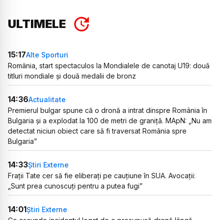
ULTIMELE
15:17
Alte Sporturi
România, start spectaculos la Mondialele de canotaj U19: două
titluri mondiale și două medalii de bronz
14:36
Actualitate
Premierul bulgar spune că o dronă a intrat dinspre România în
Bulgaria și a explodat la 100 de metri de graniță. MApN: „Nu am
detectat niciun obiect care să fi traversat România spre
Bulgaria”
14:33
Știri Externe
Frații Tate cer să fie eliberați pe cauțiune în SUA. Avocații:
„Sunt prea cunoscuți pentru a putea fugi”
14:01
Știri Externe