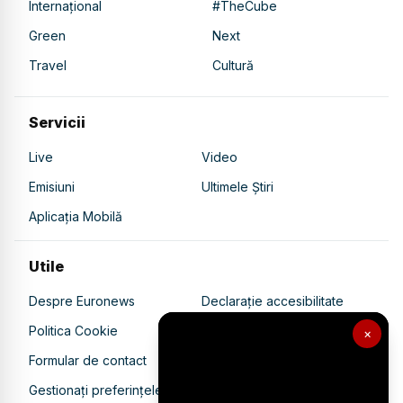
Internațional
#TheCube
Green
Next
Travel
Cultură
Servicii
Live
Video
Emisiuni
Ultimele Știri
Aplicația Mobilă
Utile
Despre Euronews
Declarație accesibilitate
Politica Cookie
Politica de confidențialitate
×
Formular de contact
Transparență în utilizarea AI
Gestionați preferințele