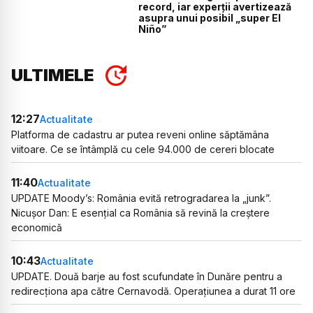
record, iar experții avertizează
asupra unui posibil „super El
Niño”
ULTIMELE
12:27
Actualitate
Platforma de cadastru ar putea reveni online săptămâna
viitoare. Ce se întâmplă cu cele 94.000 de cereri blocate
11:40
Actualitate
UPDATE Moody’s: România evită retrogradarea la „junk”.
Nicușor Dan: E esențial ca România să revină la creștere
economică
10:43
Actualitate
UPDATE. Două barje au fost scufundate în Dunăre pentru a
redirecționa apa către Cernavodă. Operațiunea a durat 11 ore