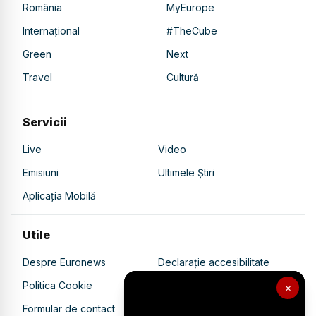
România
MyEurope
Internațional
#TheCube
Green
Next
Travel
Cultură
Servicii
Live
Video
Emisiuni
Ultimele Știri
Aplicația Mobilă
Utile
Despre Euronews
Declarație accesibilitate
Politica Cookie
Politica de confidențialitate
×
Formular de contact
Transparență în utilizarea AI