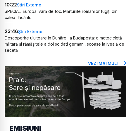
10:22
Știri Externe
SPECIAL. Europa: vară de foc. Mărturiile românilor fugiți din
calea flăcărilor
23:46
Știri Externe
Descoperire uluitoare în Dunăre, la Budapesta: o motocicletă
militară și rămășițele a doi soldați germani, scoase la iveală de
secetă
VEZI MAI MULT
EMISIUNI