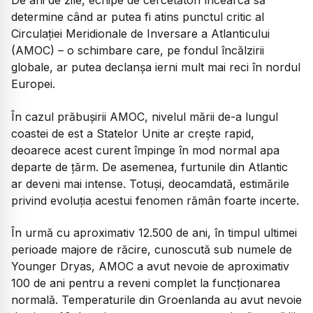
De ani de zile, echipe de cercetători încearcă să
determine când ar putea fi atins punctul critic al
Circulației Meridionale de Inversare a Atlanticului
(AMOC) – o schimbare care, pe fondul încălzirii
globale, ar putea declanșa ierni mult mai reci în nordul
Europei.
În cazul prăbușirii AMOC, nivelul mării de-a lungul
coastei de est a Statelor Unite ar crește rapid,
deoarece acest curent împinge în mod normal apa
departe de țărm. De asemenea, furtunile din Atlantic
ar deveni mai intense. Totuși, deocamdată, estimările
privind evoluția acestui fenomen rămân foarte incerte.
În urmă cu aproximativ 12.500 de ani, în timpul ultimei
perioade majore de răcire, cunoscută sub numele de
Younger Dryas, AMOC a avut nevoie de aproximativ
100 de ani pentru a reveni complet la funcționarea
normală. Temperaturile din Groenlanda au avut nevoie