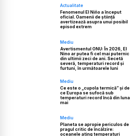
Actualitate
Fenomenul El Niño a început
oficial. Oamenii de știință
avertizează asupra unui posibil
episod extrem
Mediu
Avertismentul ONU: În 2026, El
Nino ar putea fi cel mai puternic
din ultimii zeci de ani. Secetă
severă, temperaturi record și
furtuni, în următoarele luni
Mediu
Ce este o „cupola termică” și de
ce Europa se sufocă sub
temperaturi record încă din luna
mai
Mediu
Planeta se apropie periculos de
pragul critic de încălzire:
oceanele ating temperaturi