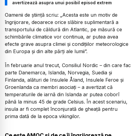
avertizează asupra unui posibil episod extrem
Oamenii de știință scriu:
„Acesta este un motiv de
îngrijorare, deoarece orice slăbire suplimentară a
transportului de căldură din Atlantic, pe măsură ce
schimbările climatice vor continua, ar putea avea
efecte grave asupra climei și condițiilor meteorologice
din Europa și din alte părți ale lumii”.
În februarie anul trecut, Consiliul Nordic – din care fac
parte Danemarca, Islanda, Norvegia, Suedia și
Finlanda, alături de Insulele Åland, Insulele Feroe și
Groenlanda ca membri asociați – a avertizat că
temperaturile de iarnă din Islanda ar putea coborî
până la minus 45 de grade Celsius. În acest scenariu,
insula ar fi complet înconjurată de gheață pentru
prima dată de la epoca vikingilor.
Ce este AMOC și de ce îi îngrijorează pe