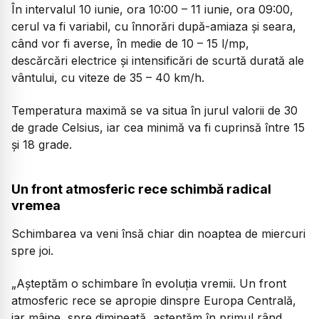
În intervalul 10 iunie, ora 10:00 – 11 iunie, ora 09:00,
cerul va fi variabil, cu înnorări după-amiaza și seara,
când vor fi averse, în medie de 10 – 15 l/mp,
descărcări electrice și intensificări de scurtă durată ale
vântului, cu viteze de 35 – 40 km/h.
Temperatura maximă se va situa în jurul valorii de 30
de grade Celsius, iar cea minimă va fi cuprinsă între 15
și 18 grade.
Un front atmosferic rece schimbă radical
vremea
Schimbarea va veni însă chiar din noaptea de miercuri
spre joi.
„Așteptăm o schimbare în evoluția vremii. Un front
atmosferic rece se apropie dinspre Europa Centrală,
iar mâine, spre dimineață, așteptăm în primul rând