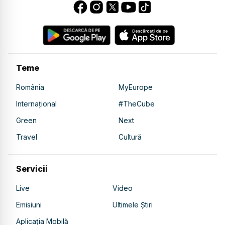
Teme
România
MyEurope
Internațional
#TheCube
Green
Next
Travel
Cultură
Servicii
Live
Video
Emisiuni
Ultimele Știri
Aplicația Mobilă