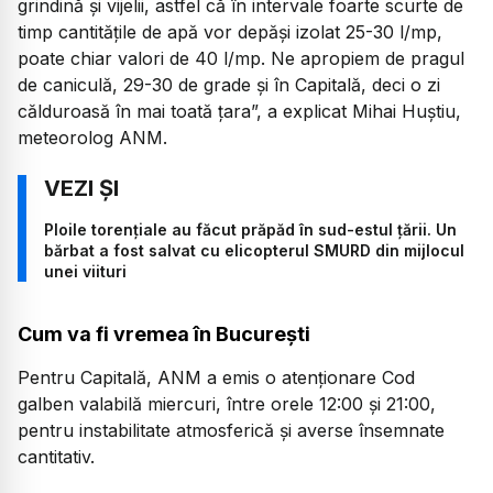
grindină și vijelii, astfel că în intervale foarte scurte de
timp cantitățile de apă vor depăși izolat 25-30 l/mp,
poate chiar valori de 40 l/mp. Ne apropiem de pragul
de caniculă, 29-30 de grade și în Capitală, deci o zi
călduroasă în mai toată țara”,
a explicat Mihai Huștiu,
meteorolog ANM.
Ploile torențiale au făcut prăpăd în sud-estul țării. Un
bărbat a fost salvat cu elicopterul SMURD din mijlocul
unei viituri
Cum va fi vremea în București
Pentru Capitală, ANM a emis o atenționare Cod
galben valabilă miercuri, între orele 12:00 și 21:00,
pentru instabilitate atmosferică și averse însemnate
cantitativ.