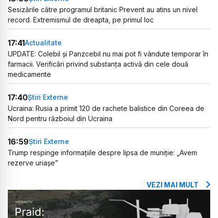
Sesizările către programul britanic Prevent au atins un nivel
record. Extremismul de dreapta, pe primul loc
17:41
Actualitate
UPDATE: Colebil și Panzcebil nu mai pot fi vândute temporar în
farmacii. Verificări privind substanța activă din cele două
medicamente
17:40
Știri Externe
Ucraina: Rusia a primit 120 de rachete balistice din Coreea de
Nord pentru războiul din Ucraina
16:59
Știri Externe
Trump respinge informațiile despre lipsa de muniție: „Avem
rezerve uriașe”
VEZI MAI MULT