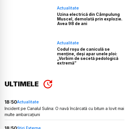
Actualitate
Uzina electrică din Câmpulung
Muscel, demolată prin explozie.
Avea 98 de ani
Actualitate
Codul roșu de caniculă se
menține, deși apar unele ploi:
„Vorbim de secetă pedologică
extremă”
ULTIMELE
18:50
Actualitate
Incident pe Canalul Sulina: O navă încărcată cu bitum a lovit mai
multe ambarcațiuni
18:50
Știri Externe