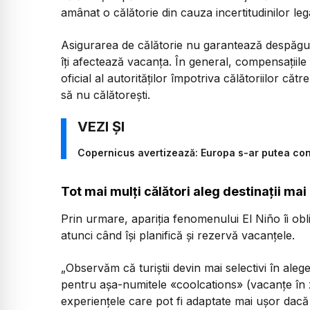
amânat o călătorie din cauza incertitudinilor le
Asigurarea de călătorie nu garantează despăgu
îți afectează vacanța. În general, compensațiile
oficial al autorităților împotriva călătoriilor că
să nu călătorești.
Copernicus avertizează: Europa s-ar putea conf
Tot mai mulți călători aleg destinații ma
Prin urmare, apariția fenomenului El Niño îi oblig
atunci când își planifică și rezervă vacanțele.
„Observăm că turiștii devin mai selectivi în aleg
pentru așa-numitele «coolcations» (vacanțe în z
experiențele care pot fi adaptate mai ușor dac