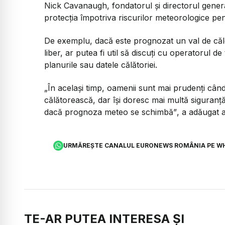
Nick Cavanaugh, fondatorul și directorul genera
protecția împotriva riscurilor meteorologice pentr
De exemplu, dacă este prognozat un val de căldură
liber, ar putea fi util să discuți cu operatorul d
planurile sau datele călătoriei.
„În același timp, oamenii sunt mai prudenți când
călătorească, dar își doresc mai multă siguranță
dacă prognoza meteo se schimbă”
, a adăugat 
URMĂREȘTE CANALUL EURONEWS ROMÂNIA PE W
TE-AR PUTEA INTERESA ȘI