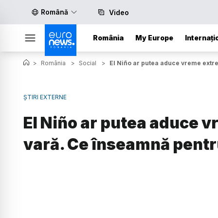
Română
Video
România
My Europe
Internați
>
România
>
Social
>
El Niño ar putea aduce vreme extre
ȘTIRI EXTERNE
El Niño ar putea aduce 
vară. Ce înseamnă pentru