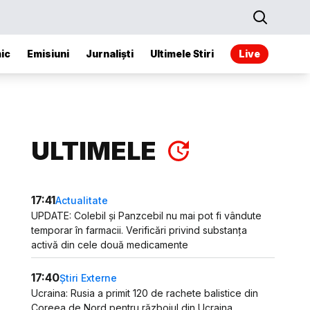
ic
Emisiuni
Jurnaliști
Ultimele Stiri
Live
ULTIMELE
17:41
Actualitate
UPDATE: Colebil și Panzcebil nu mai pot fi vândute
temporar în farmacii. Verificări privind substanța
activă din cele două medicamente
17:40
Știri Externe
Ucraina: Rusia a primit 120 de rachete balistice din
Coreea de Nord pentru războiul din Ucraina