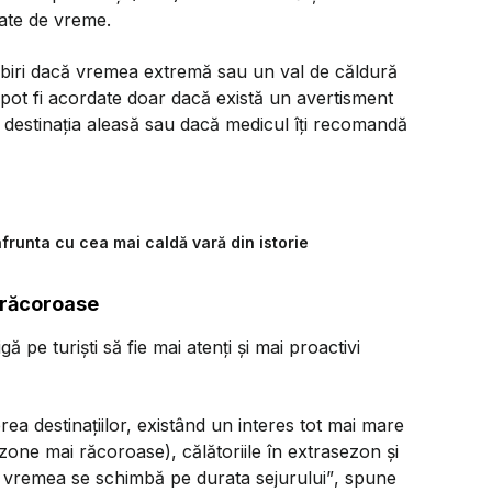
gate de vreme.
biri dacă vremea extremă sau un val de căldură
 pot fi acordate doar dacă există un avertisment
tre destinația aleasă sau dacă medicul îți recomandă
runta cu cea mai caldă vară din istorie
i răcoroase
ă pe turiști să fie mai atenți și mai proactivi
erea destinațiilor, existând un interes tot mai mare
one mai răcoroase), călătoriile în extrasezon și
ă vremea se schimbă pe durata sejurului”
, spune