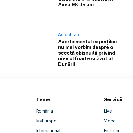
Avea 98 de ani
Actualitate
Avertismentul experților:
nu mai vorbim despre o
secetă obișnuită privind
nivelul foarte scăzut al
Dunării
Teme
Servicii
România
Live
MyEurope
Video
Internațional
Emisiuni