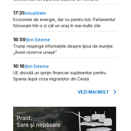
17:31
Actualitate
Economie de energie, dar nu pentru toți. Parlamentul
folosește într-o zi cât un oraș în mai multe zile
16:59
Știri Externe
Trump respinge informațiile despre lipsa de muniție:
„Avem rezerve uriașe”
16:16
Știri Externe
UE discută un sprijin financiar suplimentar pentru
Spania după criza migranților din Ceuta
VEZI MAI MULT