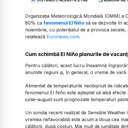
DISTRIBUIȚI ACEASTĂ ȘTIRE
ADAUGĂ-NE 
Organizația Meteorologică Mondială (OMM) a ON
80% ca
fenomenul El Niño
să se dezvolte în a
noiembrie, cu potențialul de a provoca secete, p
relatează
Euronews.com
.
Cum schimbă El Niño planurile de vacanță 
Pentru călători, acest lucru înseamnă îngrijorăr
anumite regiuni și, în general, o vreme de vară 
Alimentat de temperaturile neobișnuit de ridicat
fenomenul El Niño este așteptat să aibă efecte 
iunie–august sunt prognozate temperaturi peste 
Un sondaj recent realizat de Sensible Weather î
vremea nefavorabilă este acum a doua cea mai
călătorii, după costuri. Mai mult de jumătate di