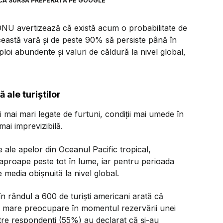
CA SURSĂ PREFERATĂ PE GOOGLE
U avertizează că există acum o probabilitate de
ceastă vară și de peste 90% să persiste până în
loi abundente și valuri de căldură la nivel global,
ale turiștilor
i mai mari legate de furtuni, condiții mai umede în
mai imprevizibilă.
e ale apelor din Oceanul Pacific tropical,
aproape peste tot în lume, iar pentru perioada
media obișnuită la nivel global.
n rândul a 600 de turiști americani arată că
 mare preocupare în momentul rezervării unei
ntre respondenți (55%) au declarat că și-au