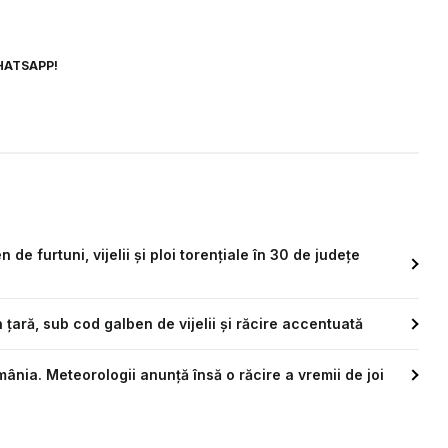
HATSAPP!
e furtuni, vijelii și ploi torențiale în 30 de județe
țară, sub cod galben de vijelii și răcire accentuată
ia. Meteorologii anunță însă o răcire a vremii de joi