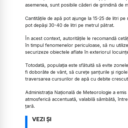
asemenea, sunt posibile căderi de grindină de mi
Cantitățile de apă pot ajunge la 15-25 de litri pe 
pot depăși 30-40 de litri pe metrul pătrat.
În acest context, autoritățile le recomandă cetățen
în timpul fenomenelor periculoase, să nu utilize
securizeze obiectele aflate în exteriorul locuințe
Totodată, populația este sfătuită să evite zonel
fi doborâte de vânt, să curețe șanțurile și rigol
traversarea cursurilor de apă cu debite crescut
Administrația Națională de Meteorologie a emis 
atmosferică accentuată, valabilă sâmbătă, între 
țară.