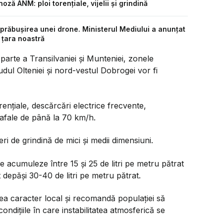
ză ANM: ploi torențiale, vijelii și grindină
prăbușirea unei drone. Ministerul Mediului a anunțat
 țara noastră
parte a Transilvaniei și Munteniei, zonele
dul Olteniei și nord-vestul Dobrogei vor fi
rențiale, descărcări electrice frecvente,
u rafale de până la 70 km/h.
i de grindină de mici și medii dimensiuni.
e acumuleze între 15 și 25 de litri pe metru pătrat
ot depăși 30-40 de litri pe metru pătrat.
a caracter local și recomandă populației să
ondițiile în care instabilitatea atmosferică se