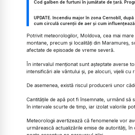
Cod galben de furtuni în jumătate de țară. Progno
UPDATE. Incendiu major în zona Cernobîl, după 
cum circulă curenții de aer și cum influențează
Potrivit meteorologilor, Moldova, cea mai mare 
montane, precum și localități din Maramureș, su
afectate de episoade de vreme severă.
În intervalul menționat sunt așteptate averse to
intensificări ale vântului și, pe alocuri, vijelii c
De asemenea, există riscul producerii unor căder
Cantitățile de apă pot fi însemnate, urmând să s
în intervale scurte de timp, iar izolat valorile p
Meteorologii avertizează că fenomenele vor ave
urmărească actualizările emise de autorități, în c
poate accentua pe parcursul zilei.