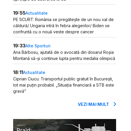
19:55
Actualitate
PE SCURT: România se pregătește de un nou val de
căldură/ Ungaria intră în febra alegerilor/ Biden se
confruntă cu o nouă veste despre cancer
19:33
Alte Sporturi
Ana Bărbosu, ajutată de o avocată din dosarul Roșia
Montană să-și continue lupta pentru medalia olimpică
18:11
Actualitate
Ciprian Ciucu: Transportul public gratuit în București,
tot mai puțin probabil. „Situația financiară a STB este
gravă”
VEZI MAI MULT