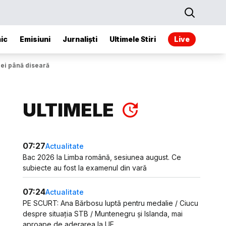
ic
Emisiuni
Jurnaliști
Ultimele Stiri
Live
nei până diseară
ULTIMELE
07:27
Actualitate
Bac 2026 la Limba română, sesiunea august. Ce
subiecte au fost la examenul din vară
07:24
Actualitate
PE SCURT: Ana Bărbosu luptă pentru medalie / Ciucu
despre situația STB / Muntenegru și Islanda, mai
aproape de aderarea la UE