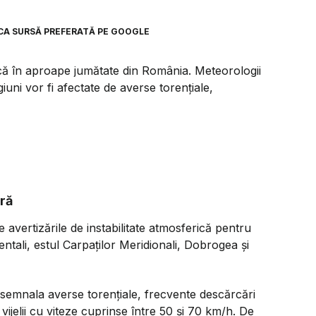
CA SURSĂ PREFERATĂ PE GOOGLE
că în aproape jumătate din România. Meteorologii
iuni vor fi afectate de averse torențiale,
ră
avertizările de instabilitate atmosferică pentru
ientali, estul Carpaților Meridionali, Dobrogea și
r semnala averse torențiale, frecvente descărcări
, vijelii cu viteze cuprinse între 50 și 70 km/h. De