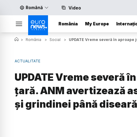
Română
Video
România
My Europe
Internați
>
România
>
Social
>
UPDATE Vreme severă în aproape jumă
ACTUALITATE
UPDATE Vreme severă în
țară. ANM avertizează asu
și grindinei până disear