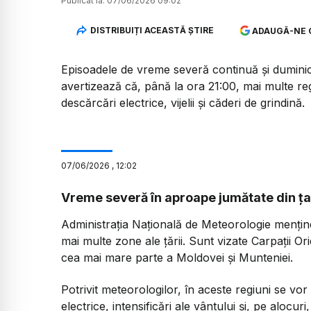
Publicat la:
07/06/2026 09:02
DISTRIBUIȚI ACEASTĂ ȘTIRE
ADAUGĂ-NE 
Episoadele de vreme severă continuă și dumini
avertizează că, până la ora 21:00, mai multe reg
descărcări electrice, vijelii și căderi de grindină.
07
/
06
/
2026
,
12:02
Vreme severă în aproape jumătate din ța
Administrația Națională de Meteorologie menține 
mai multe zone ale țării. Sunt vizate Carpații Or
cea mai mare parte a Moldovei și Munteniei.
Potrivit meteorologilor, în aceste regiuni se vo
electrice, intensificări ale vântului și, pe alocuri