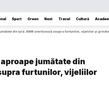
onal
Sport
Green
Next
Travel
Cultură
Academ
tate din țară. ANM avertizează asupra furtunilor, vijeliilor și grindi
 aproape jumătate din
pra furtunilor, vijeliilor
ă