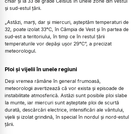
chiar și la 33 de grade Celsius în unele zone din vestul
și sud-estul țării.
„Astăzi, marți, dar și miercuri, așteptăm temperaturi de
32, poate izolat 33°C, în Câmpia de Vest și în partea de
sud-est a teritoriului, în timp ce în restul țării
temperaturile vor depăși ușor 29°C”, a precizat
meteorologul.
Ploi și vijelii în unele regiuni
Deși vremea rămâne în general frumoasă,
meteorologii avertizează că vor exista și episoade de
instabilitate atmosferică. Astăzi sunt posibile ploi slabe
la munte, iar miercuri sunt așteptate ploi de scurtă
durată, descărcări electrice, intensificări ale vântului,
vijelii și izolat grindină, în special în nordul și nord-estul
țării.