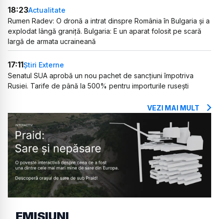
18:23
Actualitate
Rumen Radev: O dronă a intrat dinspre România în Bulgaria și a
explodat lângă graniță. Bulgaria: E un aparat folosit pe scară
largă de armata ucraineană
17:11
Știri Externe
Senatul SUA aprobă un nou pachet de sancțiuni împotriva
Rusiei. Tarife de până la 500% pentru importurile rusești
VEZI MAI MULT
EMISIUNI