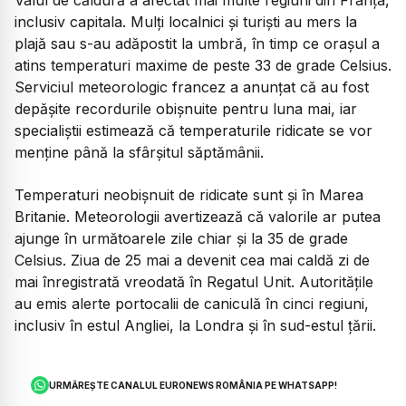
Valul de căldură a afectat mai multe regiuni din Franța,
inclusiv capitala. Mulți localnici și turiști au mers la
plajă sau s-au adăpostit la umbră, în timp ce orașul a
atins temperaturi maxime de peste 33 de grade Celsius.
Serviciul meteorologic francez a anunțat că au fost
depășite recordurile obișnuite pentru luna mai, iar
specialiștii estimează că temperaturile ridicate se vor
menține până la sfârșitul săptămânii.
Temperaturi neobișnuit de ridicate sunt și în Marea
Britanie. Meteorologii avertizează că valorile ar putea
ajunge în următoarele zile chiar și la 35 de grade
Celsius. Ziua de 25 mai a devenit cea mai caldă zi de
mai înregistrată vreodată în Regatul Unit. Autoritățile
au emis alerte portocalii de caniculă în cinci regiuni,
inclusiv în estul Angliei, la Londra și în sud-estul țării.
URMĂREȘTE CANALUL EURONEWS ROMÂNIA PE WHATSAPP!