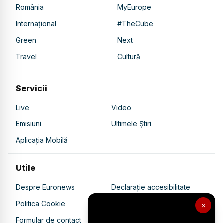
România
MyEurope
Internațional
#TheCube
Green
Next
Travel
Cultură
Servicii
Live
Video
Emisiuni
Ultimele Știri
Aplicația Mobilă
Utile
Despre Euronews
Declarație accesibilitate
Politica Cookie
Politica de confidențialitate
×
Formular de contact
Transparență în utilizarea AI