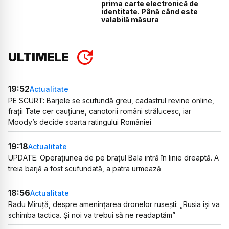
prima carte electronică de
identitate. Până când este
valabilă măsura
ULTIMELE
19:52
Actualitate
PE SCURT: Barjele se scufundă greu, cadastrul revine online,
frații Tate cer cauțiune, canotorii români strălucesc, iar
Moody’s decide soarta ratingului României
19:18
Actualitate
UPDATE. Operațiunea de pe brațul Bala intră în linie dreaptă. A
treia barjă a fost scufundată, a patra urmează
18:56
Actualitate
Radu Miruță, despre amenințarea dronelor rusești: „Rusia își va
schimba tactica. Și noi va trebui să ne readaptăm”