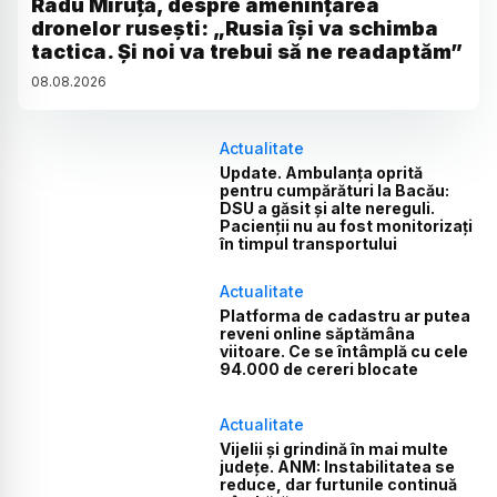
Radu Miruță, despre amenințarea
dronelor rusești: „Rusia își va schimba
tactica. Și noi va trebui să ne readaptăm”
08
.
08
.
2026
Actualitate
Update. Ambulanța oprită
pentru cumpărături la Bacău:
DSU a găsit și alte nereguli.
Pacienții nu au fost monitorizați
în timpul transportului
Actualitate
Platforma de cadastru ar putea
reveni online săptămâna
viitoare. Ce se întâmplă cu cele
94.000 de cereri blocate
Actualitate
Vijelii și grindină în mai multe
județe. ANM: Instabilitatea se
reduce, dar furtunile continuă