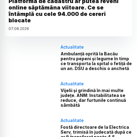
Platforma de cadastru ar putea reveni
online săptămâna viitoare. Ce se
întâmplă cu cele 94.000 de cereri
blocate
07
.
08
.
2026
Actualitate
Ambulanță oprită la Bacău
pentru pepeni și legume în timp
ce transporta la spital o fetiță de
un an. DSU a deschis o anchetă
Actualitate
Vijelii și grindină în mai multe
județe. ANM: Instabilitatea se
reduce, dar furtunile continuă
sâmbătă
Actualitate
Fostă directoare de la Electrica
Serv, trimisă în judecată după ce
ar fi transferat peste 4,5