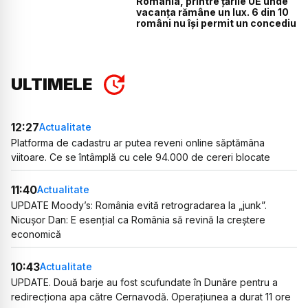
România, printre țările UE unde
vacanța rămâne un lux. 6 din 10
români nu își permit un concediu
ULTIMELE
12:27
Actualitate
Platforma de cadastru ar putea reveni online săptămâna
viitoare. Ce se întâmplă cu cele 94.000 de cereri blocate
11:40
Actualitate
UPDATE Moody’s: România evită retrogradarea la „junk”.
Nicușor Dan: E esențial ca România să revină la creștere
economică
10:43
Actualitate
UPDATE. Două barje au fost scufundate în Dunăre pentru a
redirecționa apa către Cernavodă. Operațiunea a durat 11 ore