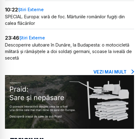
10:22
Știri Externe
SPECIAL. Europa: vară de foc. Mărturiile românilor fugiți din
calea flăcărilor
23:46
Știri Externe
Descoperire uluitoare în Dunăre, la Budapesta: o motocicletă
militară și rămășițele a doi soldați germani, scoase la iveală de
secetă
VEZI MAI MULT