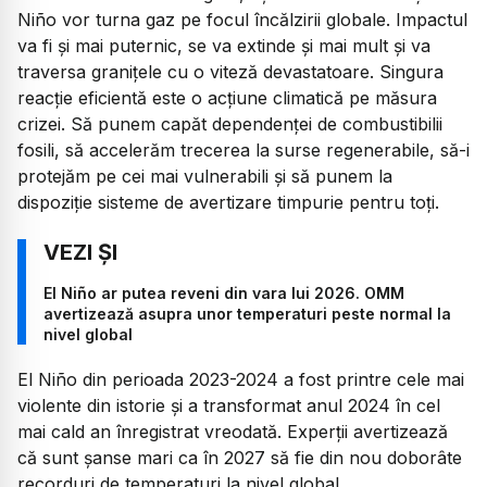
Niño vor turna gaz pe focul încălzirii globale. Impactul
va fi și mai puternic, se va extinde și mai mult și va
traversa granițele cu o viteză devastatoare. Singura
reacție eficientă este o acțiune climatică pe măsura
crizei. Să punem capăt dependenței de combustibilii
fosili, să accelerăm trecerea la surse regenerabile, să-i
protejăm pe cei mai vulnerabili și să punem la
dispoziție sisteme de avertizare timpurie pentru toți.
El Niño ar putea reveni din vara lui 2026. OMM
avertizează asupra unor temperaturi peste normal la
nivel global
El Niño din perioada 2023-2024 a fost printre cele mai
violente din istorie și a transformat anul 2024 în cel
mai cald an înregistrat vreodată. Experții avertizează
că sunt șanse mari ca în 2027 să fie din nou doborâte
recorduri de temperaturi la nivel global.