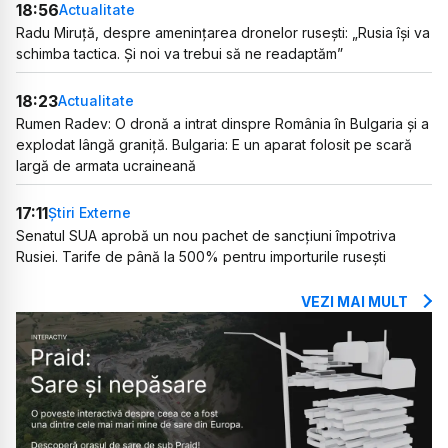
18:56
Actualitate
Radu Miruță, despre amenințarea dronelor rusești: „Rusia își va
schimba tactica. Și noi va trebui să ne readaptăm”
18:23
Actualitate
Rumen Radev: O dronă a intrat dinspre România în Bulgaria și a
explodat lângă graniță. Bulgaria: E un aparat folosit pe scară
largă de armata ucraineană
17:11
Știri Externe
Senatul SUA aprobă un nou pachet de sancțiuni împotriva
Rusiei. Tarife de până la 500% pentru importurile rusești
VEZI MAI MULT