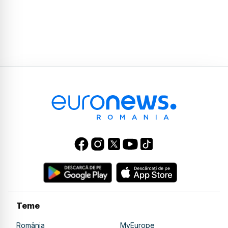
Teme
România
MyEurope