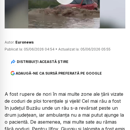
Watch
Autor:
Euronews
Publicat la:
05/06/2026 04:54
•
Actualizat la:
05/06/2026 05:55
DISTRIBUIȚI ACEASTĂ ȘTIRE
ADAUGĂ-NE CA SURSĂ PREFERATĂ PE GOOGLE
A fost rupere de nori în mai multe zone ale țării vizate
de coduri de ploi torențiale și vijelii! Cel mai rău a fost
în județul Buzău unde un râu s-a revărsat peste un
drum județean, iar ambulanța nu a mai putut ajunge la
o pacientă. De asemenea, mai multe sate au rămas
fără poduri. Pentru Ilfov, Giurgiu si Ialomița a fost emis