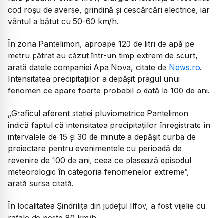
cod roșu de averse, grindină și descărcări electrice, iar
vântul a bătut cu 50-60 km/h.
În zona Pantelimon, aproape 120 de litri de apă pe
metru pătrat au căzut într-un timp extrem de scurt,
arată datele companiei Apa Nova, citate de
News.ro
.
Intensitatea precipitaţiilor a depăşit pragul unui
fenomen ce apare foarte probabil o dată la 100 de ani.
„Graficul aferent staţiei pluviometrice Pantelimon
indică faptul că intensitatea precipitațiilor înregistrate în
intervalele de 15 şi 30 de minute a depăşit curba de
proiectare pentru evenimentele cu perioadă de
revenire de 100 de ani, ceea ce plasează episodul
meteorologic în categoria fenomenelor extreme
”,
arată sursa citată.
În localitatea Șindrilița din județul Ilfov, a fost vijelie cu
rafale de peste 80 km/h.