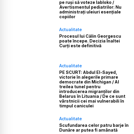
pe ruși să voteze Iabloko /
Avertismentul pediatrilor: Nu
administrați uleiuri esențiale
copiilor
Actualitate
Procesul lui Călin Georgescu
poate începe. Decizia Înaltei
Curți este definitivă
Actualitate
PE SCURT: Abdul El-Sayed,
victorie în alegerile primare
democrate din Michigan / Al
treilea tunel pentru
introducerea migranților din
Belarus în Lituania / De ce sunt
vârstnicii cei mai vulnerabili în
timpul caniculei
Actualitate
Scufundarea celor patru barje în
Dunăre ar putea fi amânată