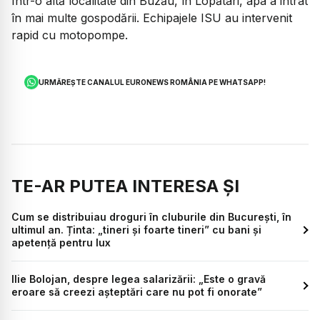
Într-o altă localitate din Buzău, în Lopătari, apa a intrat
în mai multe gospodării. Echipajele ISU au intervenit
rapid cu motopompe.
URMĂREȘTE CANALUL EURONEWS ROMÂNIA PE WHATSAPP!
TE-AR PUTEA INTERESA ȘI
Cum se distribuiau droguri în cluburile din București, în
ultimul an. Ținta: „tineri și foarte tineri” cu bani și
apetență pentru lux
Ilie Bolojan, despre legea salarizării: „Este o gravă
eroare să creezi așteptări care nu pot fi onorate”