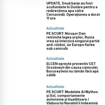
UPDATE. Două barje au fost
scufundate în Dunăre pentru a
redirecționa apa către
Cernavodă. Operațiunea a durat
11 ore
Actualitate
PE SCURT: Nicușor Dan
retrimite legea urșilor, Rusia
vrea să interzică singurul partid
anti-război, iar Europa fierbe
sub caniculă
Actualitate
ELCEN oprește preventiv CET
Grozăvești din cauza caniculei.
Bucureștenii nu rămân fără apă
caldă
Actualitate
PE SCURT: Modelele AI Mythos
și Sol, comportamente
autonome și înșelătoare /
Văduva lui Navalnîi îi îndeamnă