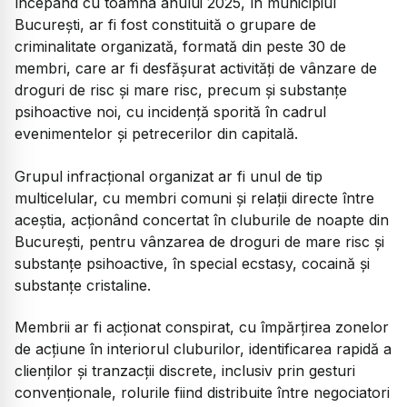
începând cu toamna anului 2025, în municipiul
București, ar fi fost constituită o grupare de
criminalitate organizată, formată din peste 30 de
membri, care ar fi desfășurat activități de vânzare de
droguri de risc și mare risc, precum și substanțe
psihoactive noi, cu incidență sporită în cadrul
evenimentelor și petrecerilor din capitală.
Grupul infracțional organizat ar fi unul de tip
multicelular, cu membri comuni și relații directe între
aceștia, acționând concertat în cluburile de noapte din
București, pentru vânzarea de droguri de mare risc și
substanțe psihoactive, în special ecstasy, cocaină și
substanțe cristaline.
Membrii ar fi acționat conspirat, cu împărțirea zonelor
de acțiune în interiorul cluburilor, identificarea rapidă a
clienților și tranzacții discrete, inclusiv prin gesturi
convenționale, rolurile fiind distribuite între negociatori