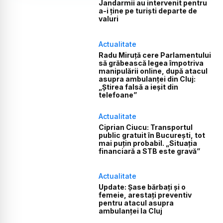
Jandarmii au intervenit pentru
a-i ține pe turiști departe de
valuri
Actualitate
Radu Miruță cere Parlamentului
să grăbească legea împotriva
manipulării online, după atacul
asupra ambulanței din Cluj:
„Știrea falsă a ieșit din
telefoane”
Actualitate
Ciprian Ciucu: Transportul
public gratuit în București, tot
mai puțin probabil. „Situația
financiară a STB este gravă”
Actualitate
Update: Șase bărbați și o
femeie, arestați preventiv
pentru atacul asupra
ambulanței la Cluj