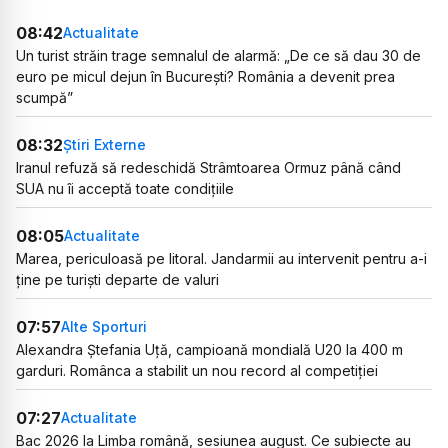
08:42
Actualitate
Un turist străin trage semnalul de alarmă: „De ce să dau 30 de
euro pe micul dejun în București? România a devenit prea
scumpă”
08:32
Știri Externe
Iranul refuză să redeschidă Strâmtoarea Ormuz până când
SUA nu îi acceptă toate condițiile
08:05
Actualitate
Marea, periculoasă pe litoral. Jandarmii au intervenit pentru a-i
ține pe turiști departe de valuri
07:57
Alte Sporturi
Alexandra Ștefania Uță, campioană mondială U20 la 400 m
garduri. Românca a stabilit un nou record al competiției
07:27
Actualitate
Bac 2026 la Limba română, sesiunea august. Ce subiecte au