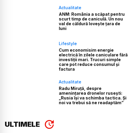
Actualitate
ANM: România a scăpat pentru
scurt timp de caniculă. Un nou
val de căldură lovește țara de
luni
Lifestyle
Cum economisim energie
electrică în zilele caniculare fără
investiții mari. Trucuri simple
care pot reduce consumul și
factura
Actualitate
Radu Miruță, despre
amenințarea dronelor rusești:
„Rusia își va schimba tactica. Și
noi va trebui să ne readaptăm”
ULTIMELE