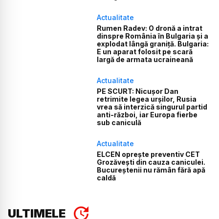
Actualitate
Rumen Radev: O dronă a intrat
dinspre România în Bulgaria și a
explodat lângă graniță. Bulgaria:
E un aparat folosit pe scară
largă de armata ucraineană
Actualitate
PE SCURT: Nicușor Dan
retrimite legea urșilor, Rusia
vrea să interzică singurul partid
anti-război, iar Europa fierbe
sub caniculă
Actualitate
ELCEN oprește preventiv CET
Grozăvești din cauza caniculei.
Bucureștenii nu rămân fără apă
caldă
ULTIMELE