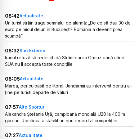
08:42
Actualitate
Un turist străin trage semnalul de alarmă: „De ce să dau 30 de
euro pe micul dejun în București? România a devenit prea
scumpă”
08:32
Știri Externe
Iranul refuză să redeschidă Strâmtoarea Ormuz până când
SUA nu îi acceptă toate condițiile
08:05
Actualitate
Marea, periculoasă pe litoral. Jandarmii au intervenit pentru a-i
ține pe turiști departe de valuri
07:57
Alte Sporturi
Alexandra Ștefania Uță, campioană mondială U20 la 400 m
garduri. Românca a stabilit un nou record al competiției
07:27
Actualitate