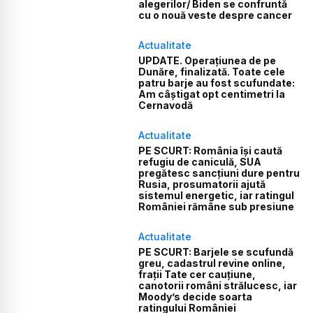
alegerilor/ Biden se confruntă
cu o nouă veste despre cancer
Actualitate
UPDATE. Operațiunea de pe
Dunăre, finalizată. Toate cele
patru barje au fost scufundate:
Am câștigat opt centimetri la
Cernavodă
Actualitate
PE SCURT: România își caută
refugiu de caniculă, SUA
pregătesc sancțiuni dure pentru
Rusia, prosumatorii ajută
sistemul energetic, iar ratingul
României rămâne sub presiune
Actualitate
PE SCURT: Barjele se scufundă
greu, cadastrul revine online,
frații Tate cer cauțiune,
canotorii români strălucesc, iar
Moody’s decide soarta
ratingului României