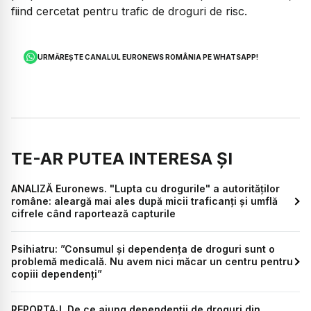
fiind cercetat pentru trafic de droguri de risc.
URMĂREȘTE CANALUL EURONEWS ROMÂNIA PE WHATSAPP!
TE-AR PUTEA INTERESA ȘI
ANALIZĂ Euronews. "Lupta cu drogurile" a autorităților
române: aleargă mai ales după micii traficanți și umflă
cifrele când raportează capturile
Psihiatru: ”Consumul și dependența de droguri sunt o
problemă medicală. Nu avem nici măcar un centru pentru
copiii dependenți”
REPORTAJ. De ce ajung dependenții de droguri din