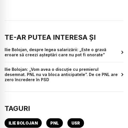
TE-AR PUTEA INTERESA ȘI
Ilie Bolojan, despre legea salarizării: „Este o gravă
eroare să creezi așteptări care nu pot fi onorate”
Ilie Bolojan: „Vom avea o discuție cu premierul
desemnat. PNL nu va bloca anticipatele”. De ce PNL are
zero încredere în PSD
TAGURI
ILIE BOLOJAN
PNL
USR