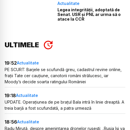
Actualitate
Legea integrității, adoptată de
Senat. USR și PNL ar urma să o
atace la CCR
ULTIMELE
19:52
Actualitate
PE SCURT: Barjele se scufundă greu, cadastrul revine online,
frații Tate cer cauțiune, canotorii români strălucesc, iar
Moody’s decide soarta ratingului României
19:18
Actualitate
UPDATE. Operațiunea de pe brațul Bala intră în linie dreaptă. A
treia barjă a fost scufundată, a patra urmează
18:56
Actualitate
Radu Miruță, despre amenințarea dronelor rusești: „Rusia își va