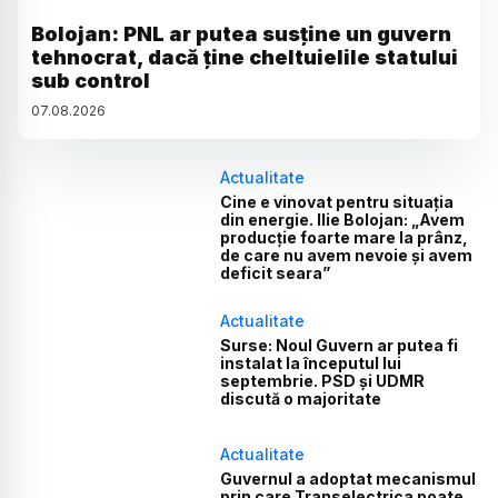
Bolojan: PNL ar putea susține un guvern
tehnocrat, dacă ține cheltuielile statului
sub control
07
.
08
.
2026
Actualitate
Cine e vinovat pentru situația
din energie. Ilie Bolojan: „Avem
producție foarte mare la prânz,
de care nu avem nevoie și avem
deficit seara”
Actualitate
Surse: Noul Guvern ar putea fi
instalat la începutul lui
septembrie. PSD și UDMR
discută o majoritate
Actualitate
Guvernul a adoptat mecanismul
prin care Transelectrica poate