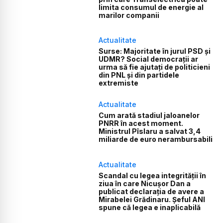
limita consumul de energie al
marilor companii
Actualitate
Surse: Majoritate în jurul PSD și
UDMR? Social democrații ar
urma să fie ajutați de politicieni
din PNL și din partidele
extremiste
Actualitate
Cum arată stadiul jaloanelor
PNRR în acest moment.
Ministrul Pîslaru a salvat 3,4
miliarde de euro nerambursabili
Actualitate
Scandal cu legea integrității în
ziua în care Nicușor Dan a
publicat declarația de avere a
Mirabelei Grădinaru. Șeful ANI
spune că legea e inaplicabilă