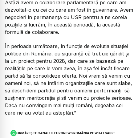
Astăzi avem o colaborare parlamentară pe care am
dezvoltat-o cu cei cu care am fost în guvernare. Avem
negocieri în permanență cu USR pentru a ne corela
pozițiile și lucrăm, în această perioadă, la această
formulă de colaborare.
În perioada următoare, în funcție de evoluția situației
politice din România, cu siguranță că trebuie gândit și
la un proiect pentru 2028, dar care se bazează pe
realitățile pe care le vom avea, în așa fel încât fiecare
partid să își consolideze oferta. Noi vrem să venim cu
oameni noi, să ne întărim organizațiile care sunt slabe,
să deschidem partidul pentru oamenii performanți, să
susținem meritocrația și să venim cu proiecte serioase.
Dacă nu convingem mai mulți români, degeaba cei
care ne-au votat au așteptări.”
URMĂREȘTE CANALUL EURONEWS ROMÂNIA PE WHATSAPP!