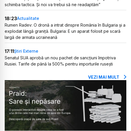
schimba tactica. Și noi va trebui să ne readaptăm”
18:23
Actualitate
Rumen Radev: O dronă a intrat dinspre România în Bulgaria și a
explodat lângă graniță. Bulgaria: E un aparat folosit pe scară
largă de armata ucraineană
17:11
Știri Externe
Senatul SUA aprobă un nou pachet de sancțiuni împotriva
Rusiei. Tarife de până la 500% pentru importurile rusești
VEZI MAI MULT