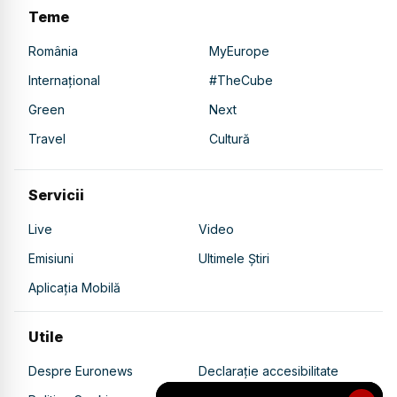
Teme
România
MyEurope
Internațional
#TheCube
Green
Next
Travel
Cultură
Servicii
Live
Video
Emisiuni
Ultimele Știri
Aplicația Mobilă
Utile
Despre Euronews
Declarație accesibilitate