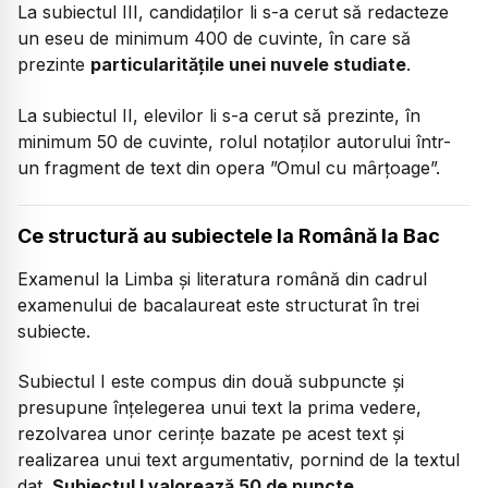
La subiectul III, candidaților li s-a cerut să redacteze
un eseu de minimum 400 de cuvinte, în care să
prezinte
particularitățile unei nuvele studiate
.
La subiectul II, elevilor li s-a cerut să prezinte, în
minimum 50 de cuvinte, rolul notaților autorului într-
un fragment de text din opera ”Omul cu mârțoage”.
Ce structură au subiectele la Română la Bac
Examenul la Limba și literatura română din cadrul
examenului de bacalaureat este structurat în trei
subiecte.
Subiectul I este compus din două subpuncte și
presupune înțelegerea unui text la prima vedere,
rezolvarea unor cerințe bazate pe acest text și
realizarea unui text argumentativ, pornind de la textul
dat.
Subiectul I valorează 50 de puncte.