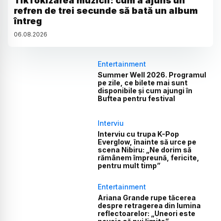
TikTokizarea muzicii: cum a ajuns un
refren de trei secunde să bată un album
întreg
06
.
08
.
2026
Entertainment
Summer Well 2026. Programul
pe zile, ce bilete mai sunt
disponibile și cum ajungi în
Buftea pentru festival
Interviu
Interviu cu trupa K-Pop
Everglow, înainte să urce pe
scena Nibiru: „Ne dorim să
rămânem împreună, fericite,
pentru mult timp”
Entertainment
Ariana Grande rupe tăcerea
despre retragerea din lumina
reflectoarelor: „Uneori este