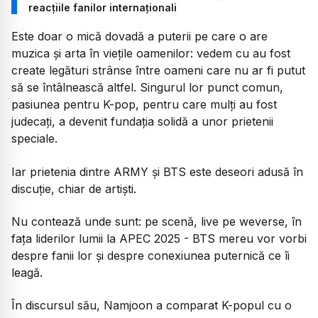
reacțiile fanilor internaționali
Este doar o mică dovadă a puterii pe care o are
muzica și arta în viețile oamenilor: vedem cu au fost
create legături strânse între oameni care nu ar fi putut
să se întâlnească altfel. Singurul lor punct comun,
pasiunea pentru K-pop, pentru care mulți au fost
judecați, a devenit fundația solidă a unor prietenii
speciale.
Iar prietenia dintre ARMY și BTS este deseori adusă în
discuție, chiar de artiști.
Nu contează unde sunt: pe scenă, live pe weverse, în
fața liderilor lumii la APEC 2025 - BTS mereu vor vorbi
despre fanii lor și despre conexiunea puternică ce îi
leagă.
În discursul său, Namjoon a comparat K-popul cu o