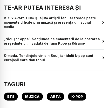
TE-AR PUTEA INTERESA ȘI
BTS x ARMY. Cum își ajută artiștii fanii să treacă peste
momente dificile prin muzică și prezența din social
media
„Nicușor oppa”. Secțiunea de comentarii de la postarea
președintelui, invadată de fanii Kpop și Kdrame
K-moda. Tendințele vin din Seul, iar idolii k-pop sunt
curajoșii care dau tonul
TAGURI
BTS
MUZICĂ
ARTĂ
K-POP