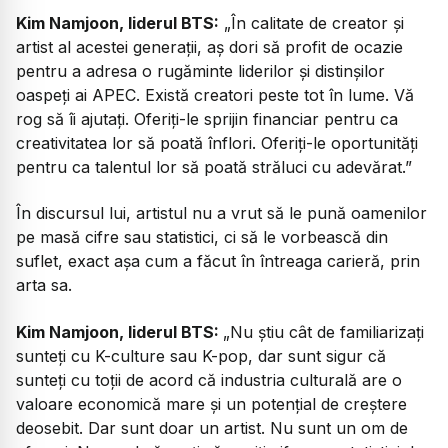
Kim Namjoon, liderul BTS:
„În calitate de creator și
artist al acestei generații, aș dori să profit de ocazie
pentru a adresa o rugăminte liderilor și distinșilor
oaspeți ai APEC. Există creatori peste tot în lume. Vă
rog să îi ajutați. Oferiți-le sprijin financiar pentru ca
creativitatea lor să poată înflori. Oferiți-le oportunități
pentru ca talentul lor să poată străluci cu adevărat.”
În discursul lui, artistul nu a vrut să le pună oamenilor
pe masă cifre sau statistici, ci să le vorbească din
suflet, exact așa cum a făcut în întreaga carieră, prin
arta sa.
Kim Namjoon, liderul BTS:
„Nu știu cât de familiarizați
sunteți cu K-culture sau K-pop, dar sunt sigur că
sunteți cu toții de acord că industria culturală are o
valoare economică mare și un potențial de creștere
deosebit. Dar sunt doar un artist. Nu sunt un om de