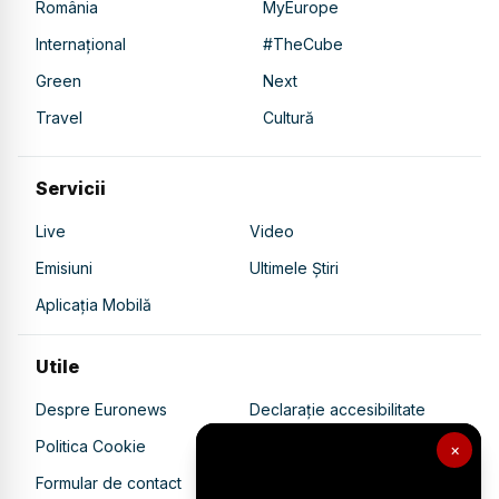
România
MyEurope
Internațional
#TheCube
Green
Next
Travel
Cultură
Servicii
Live
Video
Emisiuni
Ultimele Știri
Aplicația Mobilă
Utile
Despre Euronews
Declarație accesibilitate
Politica Cookie
Politica de confidențialitate
×
Formular de contact
Transparență în utilizarea AI