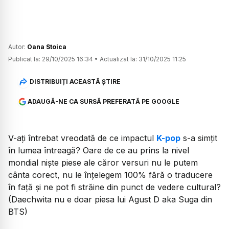
Autor:
Oana Stoica
Publicat la:
29/10/2025 16:34
•
Actualizat la:
31/10/2025 11:25
DISTRIBUIȚI ACEASTĂ ȘTIRE
ADAUGĂ-NE CA SURSĂ PREFERATĂ PE GOOGLE
V-ați întrebat vreodată de ce impactul
K-pop
s-a simțit
în lumea întreagă? Oare de ce au prins la nivel
mondial niște piese ale căror versuri nu le putem
cânta corect, nu le înțelegem 100% fără o traducere
în față și ne pot fi străine din punct de vedere cultural?
(Daechwita nu e doar piesa lui Agust D aka Suga din
BTS)