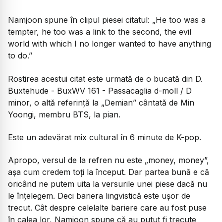
Namjoon spune în clipul piesei citatul: „He too was a
tempter, he too was a link to the second, the evil
world with which I no longer wanted to have anything
to do.”
Rostirea acestui citat este urmată de o bucată din D.
Buxtehude - BuxWV 161 - Passacaglia d-moll / D
minor, o altă referință la „Demian” cântată de Min
Yoongi, membru BTS, la pian.
Este un adevărat mix cultural în 6 minute de K-pop.
Apropo, versul de la refren nu este „money, money”,
așa cum credem toți la început. Dar partea bună e că
oricând ne putem uita la versurile unei piese dacă nu
le înțelegem. Deci bariera lingvistică este ușor de
trecut. Cât despre celelalte bariere care au fost puse
în calea lor, Namjoon spune că au putut fi trecute