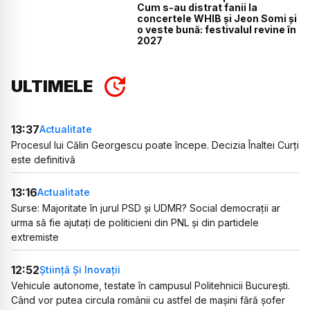
Cum s-au distrat fanii la
concertele WHIB și Jeon Somi și
o veste bună: festivalul revine în
2027
ULTIMELE
13:37
Actualitate
Procesul lui Călin Georgescu poate începe. Decizia Înaltei Curți
este definitivă
13:16
Actualitate
Surse: Majoritate în jurul PSD și UDMR? Social democrații ar
urma să fie ajutați de politicieni din PNL și din partidele
extremiste
12:52
Știință Și Inovații
Vehicule autonome, testate în campusul Politehnicii București.
Când vor putea circula românii cu astfel de mașini fără șofer