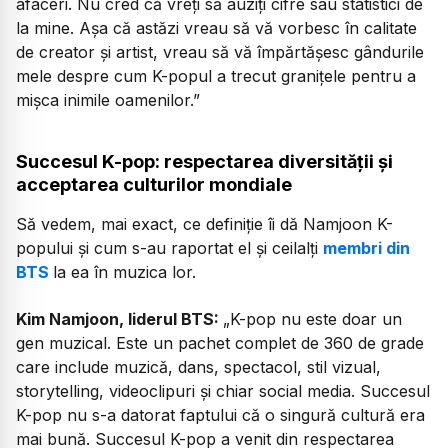
afaceri. Nu cred că vreți să auziți cifre sau statistici de
la mine. Așa că astăzi vreau să vă vorbesc în calitate
de creator și artist, vreau să vă împărtășesc gândurile
mele despre cum K-popul a trecut granițele pentru a
mișca inimile oamenilor.”
Succesul K-pop: respectarea diversității și
acceptarea culturilor mondiale
Să vedem, mai exact, ce definiție îi dă Namjoon K-
popului și cum s-au raportat el și ceilalți
membri din
BTS
la ea în muzica lor.
Kim Namjoon, liderul BTS:
„K-pop nu este doar un
gen muzical. Este un pachet complet de 360 de grade
care include muzică, dans, spectacol, stil vizual,
storytelling, videoclipuri și chiar social media. Succesul
K-pop nu s-a datorat faptului că o singură cultură era
mai bună. Succesul K-pop a venit din respectarea