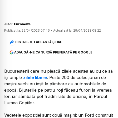
Autor:
Euronews
Publicat la:
29/04/2023 07:46
•
Actualizat la:
29/04/2023 08:22
DISTRIBUIȚI ACEASTĂ ȘTIRE
ADAUGĂ-NE CA SURSĂ PREFERATĂ PE GOOGLE
Bucureștenii care nu pleacă zilele acestea au cu ce să
își umple
zilele libere
. Peste 200 de colecționari de
mașini vechi au ieșit la plimbare cu automobilele de
epocă. Bijuteriile pe patru roți făceau furori la vremea
lor, iar sâmbătă pot fi admirate de oricine, în Parcul
Lumea Copiilor.
Vedetele expoziției sunt două mașini: un Ford construit