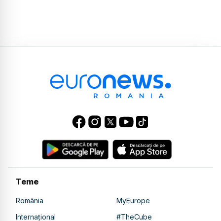
Teme
România
MyEurope
Internațional
#TheCube