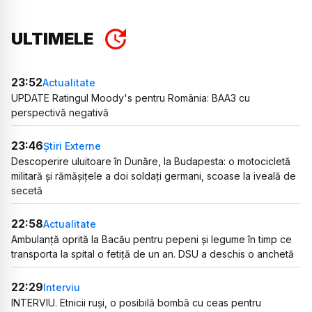
ULTIMELE
23:52
Actualitate
UPDATE Ratingul Moody's pentru România: BAA3 cu
perspectivă negativă
23:46
Știri Externe
Descoperire uluitoare în Dunăre, la Budapesta: o motocicletă
militară și rămășițele a doi soldați germani, scoase la iveală de
secetă
22:58
Actualitate
Ambulanță oprită la Bacău pentru pepeni și legume în timp ce
transporta la spital o fetiță de un an. DSU a deschis o anchetă
22:29
Interviu
INTERVIU. Etnicii ruși, o posibilă bombă cu ceas pentru