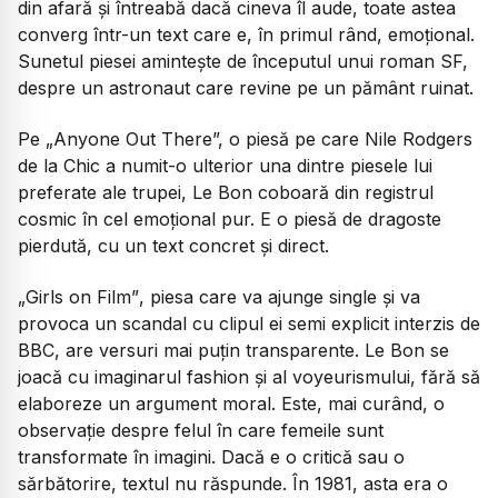
din afară şi întreabă dacă cineva îl aude, toate astea
converg într-un text care e, în primul rând, emoțional.
Sunetul piesei aminteşte de începutul unui roman SF,
despre un astronaut care revine pe un pământ ruinat.
Pe
„Anyone Out There”,
o piesă pe care Nile Rodgers
de la Chic a numit-o ulterior una dintre piesele lui
preferate ale trupei, Le Bon coboară din registrul
cosmic în cel emoțional pur. E o piesă de dragoste
pierdută, cu un text concret şi direct.
„Girls on Film”
, piesa care va ajunge single şi va
provoca un scandal cu clipul ei semi explicit interzis de
BBC, are versuri mai puțin transparente. Le Bon se
joacă cu imaginarul fashion şi al voyeurismului, fără să
elaboreze un argument moral. Este, mai curând, o
observație despre felul în care femeile sunt
transformate în imagini. Dacă e o critică sau o
sărbătorire, textul nu răspunde. În 1981, asta era o