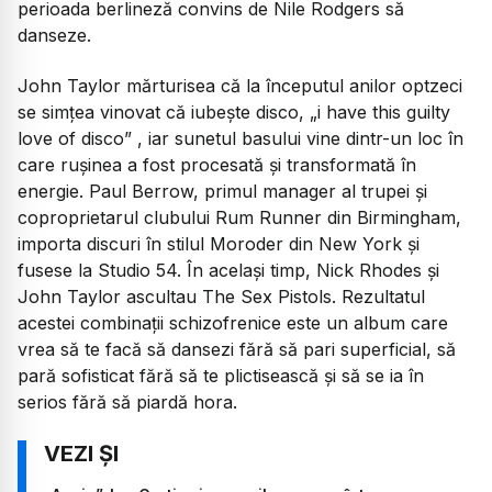
perioada berlineză convins de Nile Rodgers să
danseze.
John Taylor mărturisea că la începutul anilor optzeci
se simțea vinovat că iubeşte disco,
„i have this guilty
love of disco”
, iar sunetul basului vine dintr-un loc în
care ruşinea a fost procesată şi transformată în
energie. Paul Berrow, primul manager al trupei şi
coproprietarul clubului Rum Runner din Birmingham,
importa discuri în stilul Moroder din New York şi
fusese la Studio 54. În acelaşi timp, Nick Rhodes şi
John Taylor ascultau The Sex Pistols. Rezultatul
acestei combinații schizofrenice este un album care
vrea să te facă să dansezi fără să pari superficial, să
pară sofisticat fără să te plictisească şi să se ia în
serios fără să piardă hora.