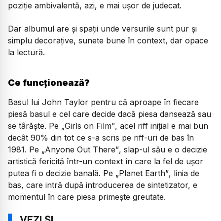
poziție ambivalentă, azi, e mai uşor de judecat.
Dar albumul are și spații unde versurile sunt pur şi
simplu decorațive, sunete bune în context, dar opace
la lectură.
Ce funcționează?
Basul lui John Taylor pentru că aproape în fiecare
piesă basul e cel care decide dacă piesa dansează sau
se târăşte. Pe
„Girls on Film”
, acel
riff
inițial e mai bun
decât 90% din tot ce s-a scris pe
riff
-uri de bas în
1981. Pe
„Anyone Out There”
,
slap
-ul său e o decizie
artistică fericită într-un context în care la fel de uşor
putea fi o decizie banală. Pe
„Planet Earth”
, linia de
bas, care intră după introducerea de sintetizator, e
momentul în care piesa primeşte greutate.