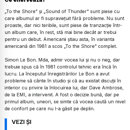
„To the Shore”
şi
„Sound of Thunder”
sunt piese cu
care albumul ar fi supraviețuit fără probleme. Nu sunt
proaste, dar nici teribile, sunt piese de tranzacție într-
un album care, în rest, stă mai bine decât ar trebui
pentru un debut. Americanii ştiau asta, în varianta
americană din 1981 a scos
„To the Shore”
complet.
Simon Le Bon. Mda, admir vocea lui şi nu o neg, dar
trebuie spus că în 1981 controlul tehnic era încă în
lucru. La începutul înregistrărilor Le Bon a avut
probleme să cânte în studio şi că au existat discuții în
interior cu privire la înlocuirea lui, dar Dave Ambrose,
de la EMI, a intervenit. A fost o decizie bună, dar pe
primul album, uneori, se simte că vocea caută un nivel
de confort pe care nu l-a găsit pe deplin.