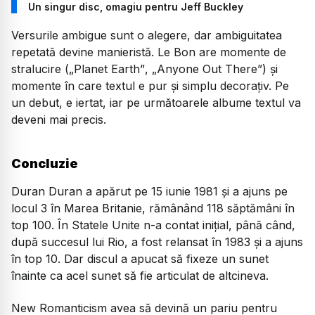
Un singur disc, omagiu pentru Jeff Buckley
Versurile ambigue sunt o alegere, dar ambiguitatea
repetată devine manieristă. Le Bon are momente de
stralucire (
„Planet Earth”
,
„Anyone Out There”
) şi
momente în care textul e pur şi simplu decorațiv. Pe
un debut, e iertat, iar pe următoarele albume textul va
deveni mai precis.
Concluzie
Duran Duran a apărut pe 15 iunie 1981 şi a ajuns pe
locul 3 în Marea Britanie, rămânând 118 săptămâni în
top 100. În Statele Unite n-a contat inițial, până când,
după succesul lui
Rio
, a fost relansat în 1983 şi a ajuns
în top 10. Dar discul a apucat să fixeze un sunet
înainte ca acel sunet să fie articulat de altcineva.
New Romanticism
avea să devină un pariu pentru