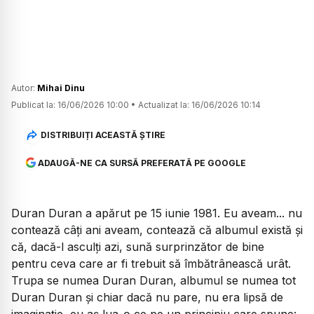
Autor:
Mihai Dinu
Publicat la:
16/06/2026 10:00
•
Actualizat la:
16/06/2026 10:14
DISTRIBUIȚI ACEASTĂ ȘTIRE
ADAUGĂ-NE CA SURSĂ PREFERATĂ PE GOOGLE
Duran Duran a apărut pe 15 iunie 1981. Eu aveam... nu
contează câți ani aveam, contează că albumul există și
că, dacă-l asculți azi, sună surprinzător de bine
pentru ceva care ar fi trebuit să îmbătrânească urât.
Trupa se numea Duran Duran, albumul se numea tot
Duran Duran și chiar dacă nu pare, nu era lipsă de
imaginație, eu aș lua-o ce pe un principiu care spune: