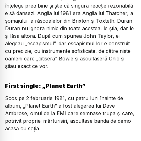
înțelege prea bine şi ştie că singura reacție rezonabilă
e să dansezi. Anglia lui 1981 era Anglia lui Thatcher, a
şomajului, a răscoalelor din Brixton şi Toxteth. Duran
Duran nu ignora nimic din toate acestea, le ştia, dar le
şi lăsa altora. După cum spunea John Taylor, ei
alegeau „escapismul”, dar escapismul lor e construit
cu precizie, cu instrumente sofisticate, de către nişte
oameni care „citiseră” Bowie şi ascultaseră Chic şi
ştiau exact ce vor.
First single: „Planet Earth”
Scos pe 2 februarie 1981, cu patru luni înainte de
album,
„Planet Earth”
a fost alegerea lui Dave
Ambrose, omul de la EMI care semnase trupa şi care,
potrivit propriei mărturisiri, ascultase banda de demo
acasă cu soția.