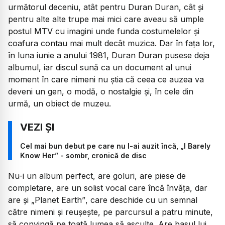
următorul deceniu, atât pentru Duran Duran, cât și
pentru alte alte trupe mai mici care aveau să umple
postul MTV cu imagini unde funda costumelelor și
coafura contau mai mult decât muzica. Dar în fața lor,
în luna iunie a anului 1981, Duran Duran pusese deja
albumul, iar discul sună ca un document al unui
moment în care nimeni nu ştia că ceea ce auzea va
deveni un gen, o modă, o nostalgie şi, în cele din
urmă, un obiect de muzeu.
Cel mai bun debut pe care nu l-ai auzit încă, „I Barely
Know Her” - sombr, cronică de disc
Nu-i un album perfect, are goluri, are piese de
completare, are un solist vocal care încă învăța, dar
are şi
„Planet Earth”
, care deschide cu un semnal
către nimeni şi reuşeşte, pe parcursul a patru minute,
să convingă pe toată lumea să asculte. Are basul lui