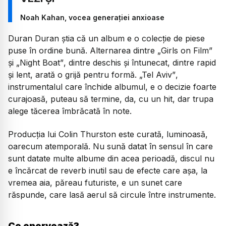
Noah Kahan, vocea generației anxioase
Duran Duran ştia că un album e o colecție de piese
puse în ordine bună. Alternarea dintre
„Girls on Film”
şi
„Night Boat”
, dintre deschis şi întunecat, dintre rapid
şi lent, arată o grijă pentru formă.
„Tel Aviv”
,
instrumentalul care închide albumul, e o decizie foarte
curajoasă, puteau să termine, da, cu un hit, dar trupa
alege tăcerea îmbrăcată în note.
Producția lui Colin Thurston este curată, luminoasă,
oarecum atemporală. Nu sună datat în sensul în care
sunt datate multe albume din acea perioadă, discul nu
e încărcat de reverb inutil sau de efecte care aşa, la
vremea aia, păreau futuriste, e un sunet care
răspunde, care lasă aerul să circule între instrumente.
Ce enervează?