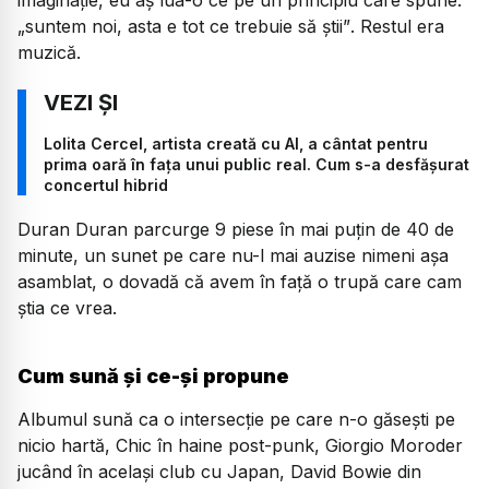
„suntem noi, asta e tot ce trebuie să știi”
. Restul era
muzică.
Lolita Cercel, artista creată cu AI, a cântat pentru
prima oară în fața unui public real. Cum s-a desfășurat
concertul hibrid
Duran Duran parcurge 9 piese în mai puțin de 40 de
minute, un sunet pe care nu-l mai auzise nimeni aşa
asamblat, o dovadă că avem în față o trupă care cam
ştia ce vrea.
Cum sună şi ce-şi propune
Albumul sună ca o intersecție pe care n-o găseşti pe
nicio hartă, Chic în haine post-punk, Giorgio Moroder
jucând în acelaşi club cu Japan, David Bowie din