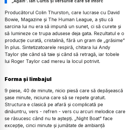
„Again”. Ian Curtis și versurile care se întorc
Producătorul Colin Thurston, care lucrase cu David
Bowie, Magazine şi The Human League, a ştiu că
sarcina lui nu era să impună un sunet, ci să curete şi
să lumineze ce trupa adusese deja gata. Rezultatul e o
producție curată, cristalină, fără un gram de „grăsime”
în plus. Sintetizatoarele respiră, chitara lui Andy
Taylor ştie când să taie şi când să retragă, iar tobele
lui Roger Taylor cad mereu la locul potrivit.
Forma şi limbajul
9 piese, 40 de minute, nicio piesă care să depăşească
şase minute, niciuna care să se repete gratuit.
Structura e clasică pe afară şi complicată pe
dinăuntru, vers - refren - vers cu arcuri melodice care
se răsucesc când nu te aştepți.
„Night Boat”
face
excepție, cinci minute şi jumătate de ambianță