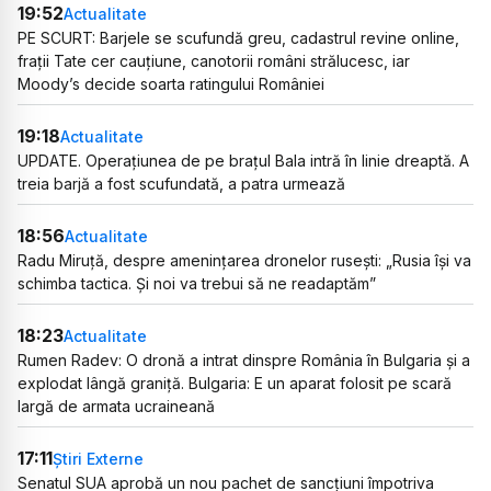
19:52
Actualitate
PE SCURT: Barjele se scufundă greu, cadastrul revine online,
frații Tate cer cauțiune, canotorii români strălucesc, iar
Moody’s decide soarta ratingului României
19:18
Actualitate
UPDATE. Operațiunea de pe brațul Bala intră în linie dreaptă. A
treia barjă a fost scufundată, a patra urmează
18:56
Actualitate
Radu Miruță, despre amenințarea dronelor rusești: „Rusia își va
schimba tactica. Și noi va trebui să ne readaptăm”
18:23
Actualitate
Rumen Radev: O dronă a intrat dinspre România în Bulgaria și a
explodat lângă graniță. Bulgaria: E un aparat folosit pe scară
largă de armata ucraineană
17:11
Știri Externe
Senatul SUA aprobă un nou pachet de sancțiuni împotriva