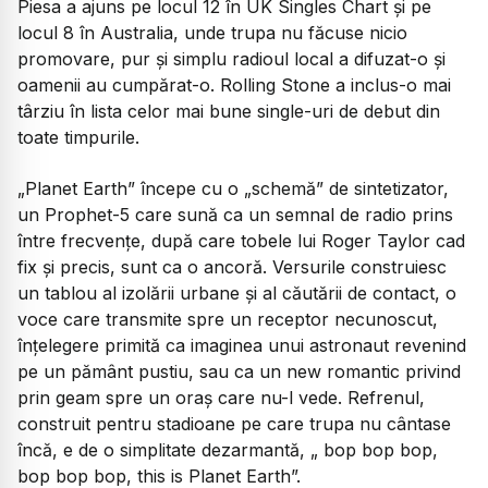
Piesa a ajuns pe locul 12 în UK Singles Chart şi pe
locul 8 în Australia, unde trupa nu făcuse nicio
promovare, pur şi simplu radioul local a difuzat-o şi
oamenii au cumpărat-o.
Rolling Stone
a inclus-o mai
târziu în lista celor mai bune single-uri de debut din
toate timpurile.
„Planet Earth”
începe cu o „schemă” de sintetizator,
un Prophet-5 care sună ca un semnal de radio prins
între frecvențe, după care tobele lui Roger Taylor cad
fix și precis, sunt ca o ancoră. Versurile construiesc
un tablou al izolării urbane şi al căutării de contact, o
voce care transmite spre un receptor necunoscut,
înțelegere primită ca imaginea unui astronaut revenind
pe un pământ pustiu, sau ca un new romantic privind
prin geam spre un oraş care nu-l vede. Refrenul,
construit pentru stadioane pe care trupa nu cântase
încă, e de o simplitate dezarmantă,
„ bop bop bop,
bop bop bop, this is Planet Earth”.