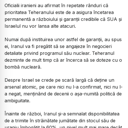
Oficialii iranieni au afirmat în repetate rânduri că
prioritatea Teheranului este de a asigura încetarea
permanentă a războiului şi garanţii credibile că SUA şi
Israelul nu vor lansa alte atacuri.
Numai după instituirea unor astfel de garanţii, au spus
ei, Iranul va fi pregătit să se angajeze în negocieri
detaliate privind programul său nuclear. Teheranul
dezminte de mult timp că ar încerca să se doteze cu o
bombă nucleară.
Despre Israel se crede pe scară largă că deţine un
arsenal atomic, pe care nici nu l-a confirmat, nici nu l-
a negat, menţinând de decenii o aşa-numită politică de
ambiguitate.
Înainte de război, Iranul şi-a semnalat disponibilitatea
de a trimite în străinătate jumătate din stocul său de
uraniu îmbogăţit la 60%, un nivel mult mai mare decât