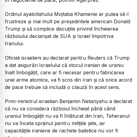
Ordinul ayatollahului Mojtaba Khamenei ar putea să-l
frustreze şi mai mult pe preşedintele american Donald
Trump şi să complice discuţiile privind încheierea
războiului declanşat de SUA şi Israel împotriva
Iranului.
Oficiali israelieni au declarat pentru Reuters că Trump
a dat asigurări Israelului că stocul iranian de uraniu
înalt îmbogăţit, care ar fi necesar pentru fabricarea
unei arme atomice, va fi scos din Iran şi că orice acord
de pace trebuie să includă o clauză în acest sens.
Prim-ministrul israelian Benjamin Netanyahu a declarat
că nu va considera războiul încheiat până când
uraniul îmbogăţit nu va fi înlăturat din Iran, Teheranul
nu va înceta sprijinul pentru miliţiile şiite, iar
capacităţile iraniene de rachete balistice nu vor fi