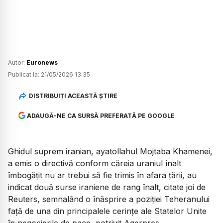
Autor:
Euronews
Publicat la:
21/05/2026 13:35
DISTRIBUIȚI ACEASTĂ ȘTIRE
ADAUGĂ-NE CA SURSĂ PREFERATĂ PE GOOGLE
Ghidul suprem iranian, ayatollahul Mojtaba Khamenei,
a emis o directivă conform căreia uraniul înalt
îmbogățit nu ar trebui să fie trimis în afara țării, au
indicat două surse iraniene de rang înalt, citate joi de
Reuters, semnalând o înăsprire a poziției Teheranului
față de una din principalele cerințe ale Statelor Unite
în negocierile de pace, potrivit Agerpres.