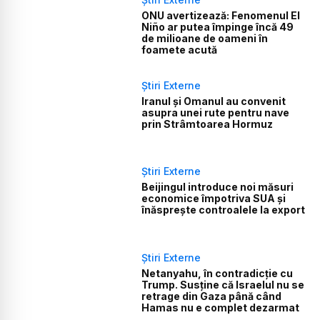
ONU avertizează: Fenomenul El
Niño ar putea împinge încă 49
de milioane de oameni în
foamete acută
Știri Externe
Iranul și Omanul au convenit
asupra unei rute pentru nave
prin Strâmtoarea Hormuz
Știri Externe
Beijingul introduce noi măsuri
economice împotriva SUA și
înăsprește controalele la export
Știri Externe
Netanyahu, în contradicție cu
Trump. Susține că Israelul nu se
retrage din Gaza până când
Hamas nu e complet dezarmat