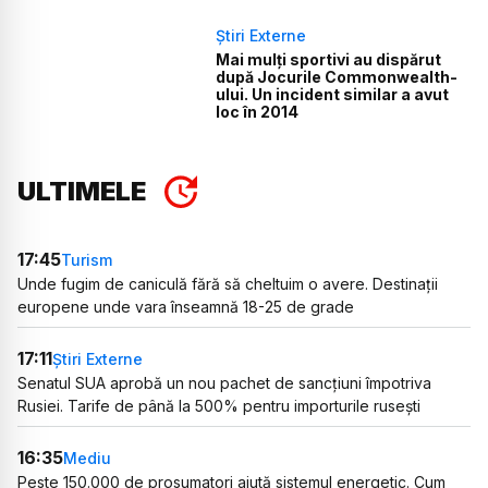
Știri Externe
Mai mulți sportivi au dispărut
după Jocurile Commonwealth-
ului. Un incident similar a avut
loc în 2014
ULTIMELE
17:45
Turism
Unde fugim de caniculă fără să cheltuim o avere. Destinații
europene unde vara înseamnă 18-25 de grade
17:11
Știri Externe
Senatul SUA aprobă un nou pachet de sancțiuni împotriva
Rusiei. Tarife de până la 500% pentru importurile rusești
16:35
Mediu
Peste 150.000 de prosumatori ajută sistemul energetic. Cum