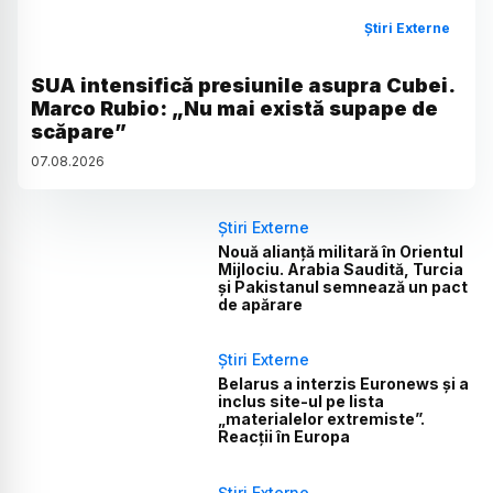
Știri Externe
SUA intensifică presiunile asupra Cubei.
Marco Rubio: „Nu mai există supape de
scăpare”
07
.
08
.
2026
Știri Externe
Nouă alianță militară în Orientul
Mijlociu. Arabia Saudită, Turcia
și Pakistanul semnează un pact
de apărare
Știri Externe
Belarus a interzis Euronews și a
inclus site-ul pe lista
„materialelor extremiste”.
Reacții în Europa
Știri Externe