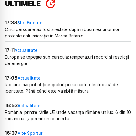
ULTIMELE
17:38
Știri Externe
Cinci persoane au fost arestate după izbucnirea unor noi
proteste anti-imigrație în Marea Britanie
17:11
Actualitate
Europa se topește sub caniculă: temperaturi record și restricții
de energie
17:08
Actualitate
Românii mai pot obține gratuit prima carte electronică de
identitate. Până când este valabilă măsura
16:53
Actualitate
România, printre țările UE unde vacanța rămâne un lux. 6 din 10
români nu își permit un concediu
16:37
Alte Sporturi