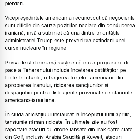
pierderi.
Vicepreședintele american a recunoscut că negocierile
sunt dificile din cauza pozițiilor neclare din conducerea
iraniană, însă a subliniat că una dintre prioritățile
administrației Trump este prevenirea extinderii unei
curse nucleare în regiune.
Presa de stat iraniană susține că noua propunere de
pace a Teheranului include încetarea ostilităților pe
toate fronturile, retragerea forțelor americane din
apropierea Iranului, ridicarea sancțiunilor și
despăgubiri pentru distrugerile provocate de atacurile
americano-israeliene.
În ciuda armistițiului instaurat la începutul lunii aprilie,
tensiunile rămân ridicate. În ultimele zile au fost
raportate atacuri cu drone lansate din Irak către state
din Golf, inclusiv Arabia Saudită și Kuweit, atacuri