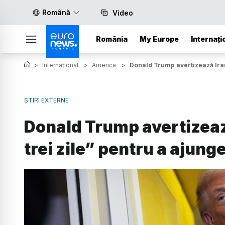
Română
Video
România
My Europe
Internați
>
Internațional
>
America
>
Donald Trump avertizează Iran
ȘTIRI EXTERNE
Donald Trump avertizeaz
trei zile” pentru a ajung