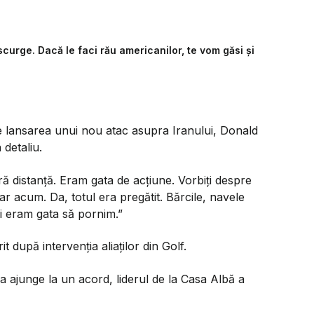
curge. Dacă le faci rău americanilor, te vom găsi și
de lansarea unui nou atac asupra Iranului, Donald
detaliu.
 distanță. Eram gata de acțiune. Vorbiți despre
iar acum. Da, totul era pregătit. Bărcile, navele
și eram gata să pornim.”
t după intervenția aliaților din Golf.
u a ajunge la un acord, liderul de la Casa Albă a