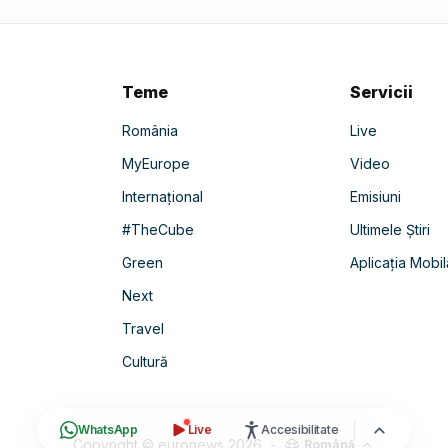
Teme
Servicii
România
Live
MyEurope
Video
Internațional
Emisiuni
#TheCube
Ultimele Știri
Green
Aplicația Mobil
Next
Travel
Cultură
WhatsApp
Live
Accesibilitate
Copyright © euronews
2026
-
Română