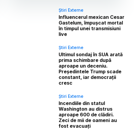
Știri Externe
Influencerul mexican Cesar
Gastelum, împușcat mortal
în timpul unei transmisiuni
live
Știri Externe
Ultimul sondaj în SUA arată
prima schimbare după
aproape un deceniu.
Președintele Trump scade
constant, iar democrații
cresc
Știri Externe
Incendiile din statul
Washington au distrus
aproape 600 de clădiri.
Zeci de mii de oameni au
fost evacuați