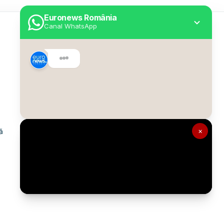
Euronews România
Canal WhatsApp
Utile
Despre Euronews
Declarație accesibilitate
Politica Cookie
Politica de confidențialitate
×
ă
Formular de contact
Transparență în utilizarea AI
Gestionați preferințele