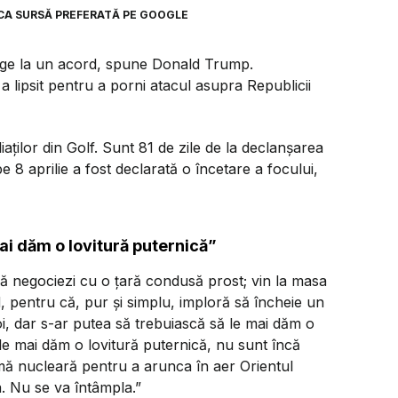
CA SURSĂ PREFERATĂ PE GOOGLE
junge la un acord, spune Donald Trump.
 lipsit pentru a porni atacul asupra Republicii
iaților din Golf. Sunt 81 de zile de la declanșarea
pe 8 aprilie a fost declarată o încetare a focului,
ai dăm o lovitură puternică”
ă negociezi cu o țară condusă prost; vin la masa
, pentru că, pur și simplu, imploră să încheie un
oi, dar s-ar putea să trebuiască să le mai dăm o
 le mai dăm o lovitură puternică, nu sunt încă
rmă nucleară pentru a arunca în aer Orientul
a. Nu se va întâmpla.”