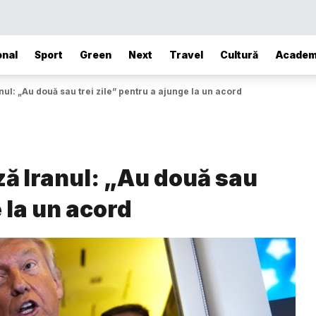
onal
Sport
Green
Next
Travel
Cultură
Academ
ul: „Au două sau trei zile” pentru a ajunge la un acord
ă Iranul: „Au două sau
e la un acord