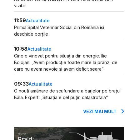
vizibil
11:59
Actualitate
Primul Spital Veterinar Social din România își
deschide porțile
10:58
Actualitate
Cine e vinovat pentru situația din energie. Ilie
Bolojan: „Avem producție foarte mare la prânz, de
care nu avem nevoie și avem deficit seara”
09:33
Actualitate
O nouă amânare de scufundare a barjelor pe brațul
Bala. Expert: „Situația e cel puțin catastrofală”
VEZI MAI MULT