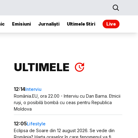
ic
Emisiuni
Jurnaliști
Ultimele Stiri
Live
ULTIMELE
12:14
Interviu
România.EU, ora 22.00 - Interviu cu Dan Barna. Etnicii
ruși, o posibilă bombă cu ceas pentru Republica
Moldova
12:05
Lifestyle
Eclipsa de Soare din 12 august 2026. Se vede din
România? Harta orașelor în care fenomenul va fi