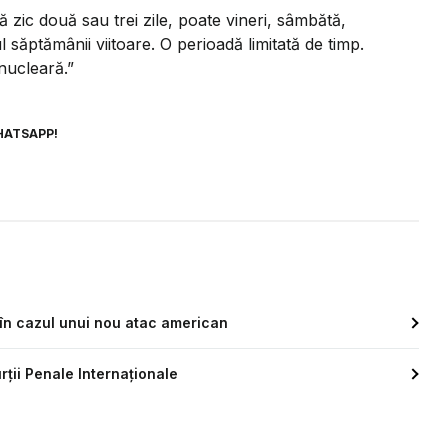
zic două sau trei zile, poate vineri, sâmbătă,
 săptămânii viitoare. O perioadă limitată de timp.
nucleară.”
HATSAPP!
 în cazul unui nou atac american
urții Penale Internaționale