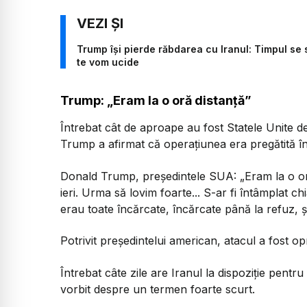
Trump își pierde răbdarea cu Iranul: Timpul se s
te vom ucide
Trump: „Eram la o oră distanță”
Întrebat cât de aproape au fost Statele Unite 
Trump a afirmat că operațiunea era pregătită în 
Donald Trump, președintele SUA: „Eram la o oră
ieri. Urma să lovim foarte... S-ar fi întâmplat ch
erau toate încărcate, încărcate până la refuz, 
Potrivit președintelui american, atacul a fost opri
Întrebat câte zile are Iranul la dispoziție pentr
vorbit despre un termen foarte scurt.