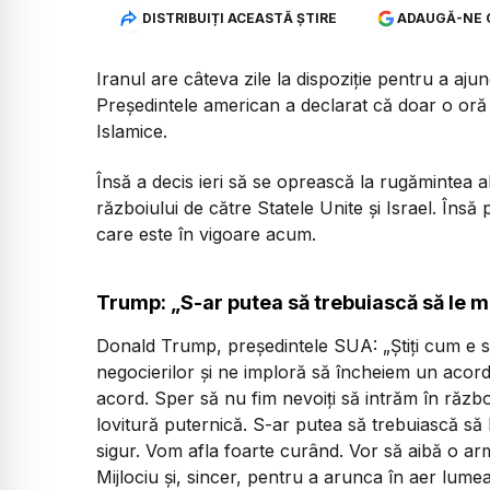
DISTRIBUIȚI ACEASTĂ ȘTIRE
ADAUGĂ-NE 
Iranul are câteva zile la dispoziție pentru a a
Președintele american a declarat că doar o oră a
Islamice.
Însă a decis ieri să se oprească la rugămintea al
războiului de către Statele Unite și Israel. Însă 
care este în vigoare acum.
Trump: „S-ar putea să trebuiască să le m
Donald Trump, președintele SUA: „Știți cum e s
negocierilor și ne imploră să încheiem un acord
acord. Sper să nu fim nevoiți să intrăm în răzb
lovitură puternică. S-ar putea să trebuiască să
sigur. Vom afla foarte curând. Vor să aibă o a
Mijlociu și, sincer, pentru a arunca în aer lume