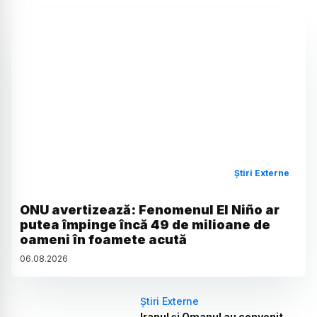
Știri Externe
ONU avertizează: Fenomenul El Niño ar
putea împinge încă 49 de milioane de
oameni în foamete acută
06
.
08
.
2026
Știri Externe
Iranul și Omanul au convenit