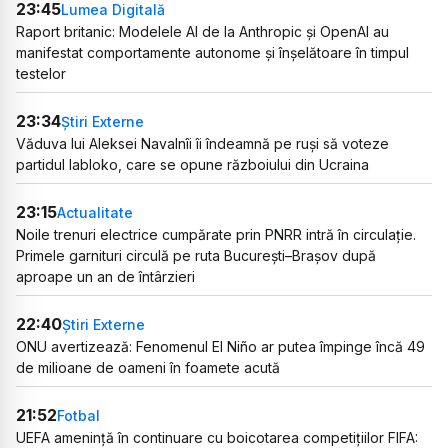
23:45
Lumea Digitală
Raport britanic: Modelele AI de la Anthropic și OpenAI au
manifestat comportamente autonome și înșelătoare în timpul
testelor
23:34
Știri Externe
Văduva lui Aleksei Navalnîi îi îndeamnă pe ruși să voteze
partidul Iabloko, care se opune războiului din Ucraina
23:15
Actualitate
Noile trenuri electrice cumpărate prin PNRR intră în circulație.
Primele garnituri circulă pe ruta București–Brașov după
aproape un an de întârzieri
22:40
Știri Externe
ONU avertizează: Fenomenul El Niño ar putea împinge încă 49
de milioane de oameni în foamete acută
21:52
Fotbal
UEFA amenință în continuare cu boicotarea competițiilor FIFA: