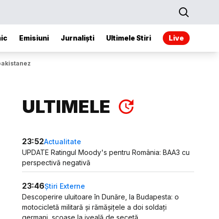
ic
Emisiuni
Jurnaliști
Ultimele Stiri
Live
pakistanez
ULTIMELE
23:52
Actualitate
UPDATE Ratingul Moody's pentru România: BAA3 cu
perspectivă negativă
23:46
Știri Externe
Descoperire uluitoare în Dunăre, la Budapesta: o
motocicletă militară și rămășițele a doi soldați
germani, scoase la iveală de secetă