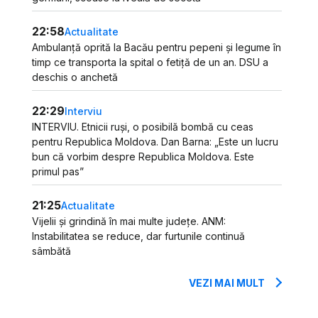
22:58
Actualitate
Ambulanță oprită la Bacău pentru pepeni și legume în
timp ce transporta la spital o fetiță de un an. DSU a
deschis o anchetă
22:29
Interviu
INTERVIU. Etnicii ruși, o posibilă bombă cu ceas
pentru Republica Moldova. Dan Barna: „Este un lucru
bun că vorbim despre Republica Moldova. Este
primul pas”
21:25
Actualitate
Vijelii și grindină în mai multe județe. ANM:
Instabilitatea se reduce, dar furtunile continuă
sâmbătă
VEZI MAI MULT