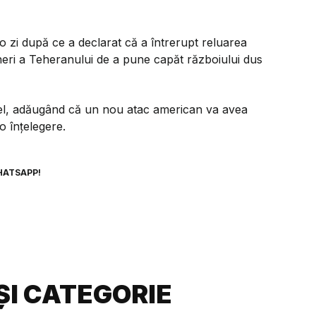
o zi după ce a declarat că a întrerupt reluarea
puneri a Teheranului de a pune capăt războiului dus
t el, adăugând că un nou atac american va avea
o înțelegere.
HATSAPP!
ȘI CATEGORIE