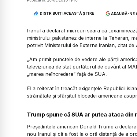
Publicat la:
20/05/2026 19:10
DISTRIBUIȚI ACEASTĂ ȘTIRE
ADAUGĂ-NE 
Iranul a declarat miercuri seara că „examineaz
ministrului pakistanez de interne la Teheran, medi
potrivit Ministerului de Externe iranian, citat de
„Am primit punctele de vedere ale părții americ
televiziunea de stat purtătorul de cuvânt al MA
„marea neîncredere” față de SUA.
El a reiterat în treacăt exigențele Republicii isl
străinătate și sfârșitul blocadei americane asupr
Trump spune că SUA ar putea ataca din n
Președintele american Donald Trump a declarat 
nou Iranul și că a fost la o oră distanță de a o