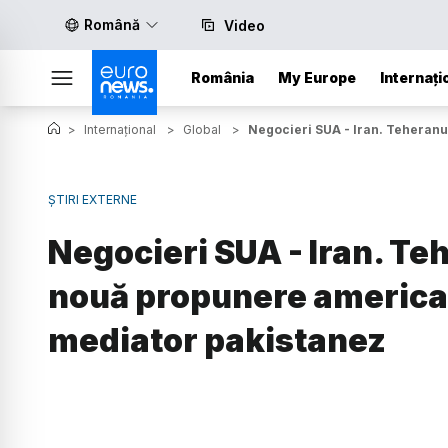
Română
Video
România
My Europe
Internați
>
Internațional
>
Global
>
Negocieri SUA - Iran. Teheranu
ȘTIRI EXTERNE
Negocieri SUA - Iran. T
nouă propunere american
mediator pakistanez