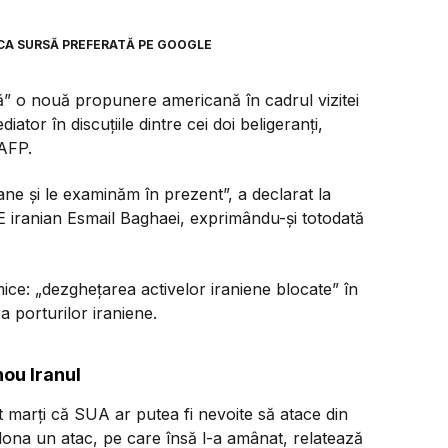
CA SURSĂ PREFERATĂ PE GOOGLE
ă” o nouă propunere americană în cadrul vizitei
ator în discuțiile dintre cei doi beligeranți,
 AFP.
ane și le examinăm în prezent”, a declarat la
E iranian Esmail Baghaei, exprimându-și totodată
amice: „dezghețarea activelor iraniene blocate” în
a porturilor iraniene.
ou Iranul
marți că SUA ar putea fi nevoite să atace din
rdona un atac, pe care însă l-a amânat, relatează