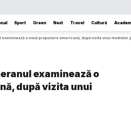
onal
Sport
Green
Next
Travel
Cultură
Academ
l examinează o nouă propunere americană, după vizita unui mediator 
eheranul examinează o
ă, după vizita unui