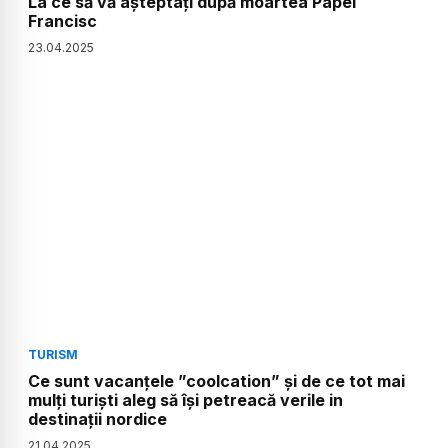
La ce să vă așteptați după moartea Papei
Francisc
23
.
04
.
2025
TURISM
Ce sunt vacanțele ”coolcation” și de ce tot mai
mulți turiști aleg să își petreacă verile in
destinații nordice
21
.
04
.
2025