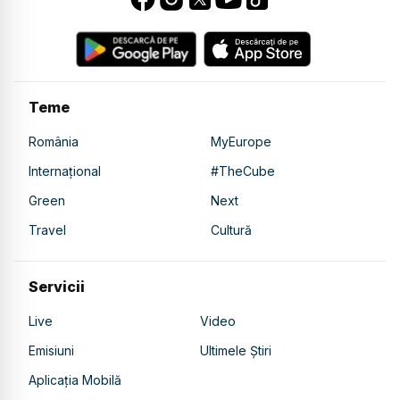
Teme
România
MyEurope
Internațional
#TheCube
Green
Next
Travel
Cultură
Servicii
Live
Video
Emisiuni
Ultimele Știri
Aplicația Mobilă