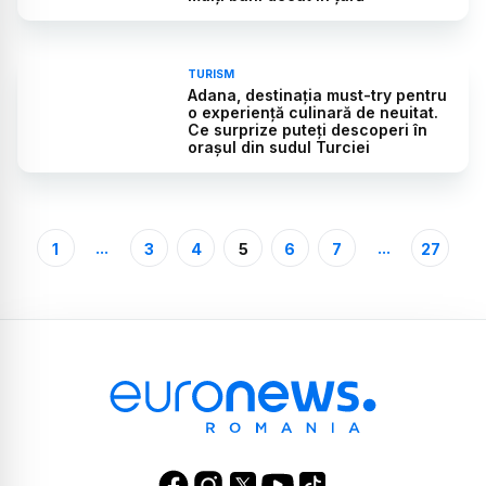
TURISM
Adana, destinația must-try pentru
o experiență culinară de neuitat.
Ce surprize puteți descoperi în
orașul din sudul Turciei
...
...
1
3
4
5
6
7
27