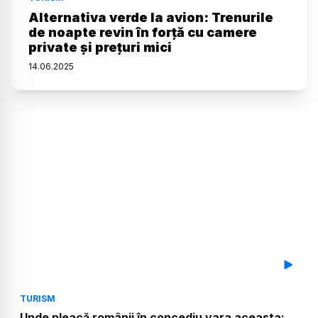
Alternativa verde la avion: Trenurile
de noapte revin în forță cu camere
private și prețuri mici
14
.
06
.
2025
TURISM
Unde pleacă românii în concediu vara aceasta: