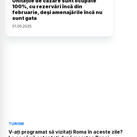
Unitățile de cazare sunt ocupate
100%, cu rezervări încă din
februarie, deși amenajările încă nu
sunt gata
01
.
05
.
2025
TURISM
V-ați programat să vizitați Roma în aceste zile?