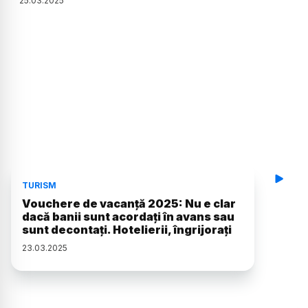
25
.
03
.
2025
TURISM
Vouchere de vacanță 2025: Nu e clar
dacă banii sunt acordați în avans sau
sunt decontați. Hotelierii, îngrijorați
23
.
03
.
2025