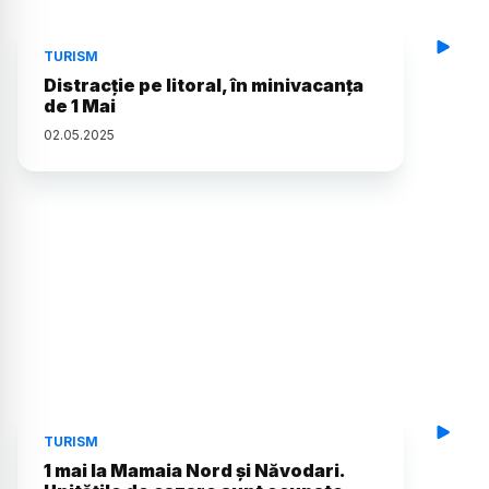
TURISM
Distracție pe litoral, în minivacanța
de 1 Mai
02
.
05
.
2025
TURISM
1 mai la Mamaia Nord și Năvodari.