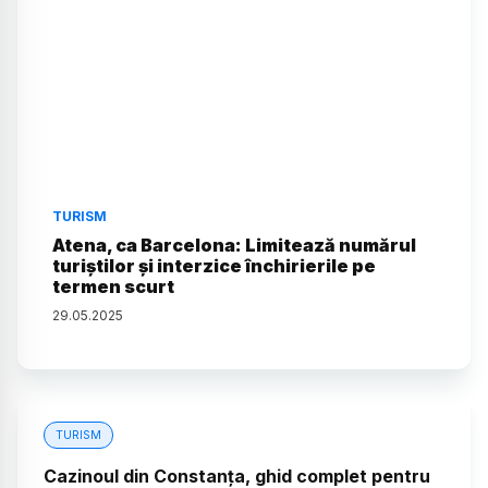
TURISM
Atena, ca Barcelona: Limitează numărul
turiștilor și interzice închirierile pe
termen scurt
29
.
05
.
2025
TURISM
Cazinoul din Constanța, ghid complet pentru