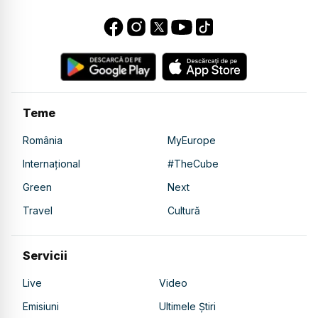
Teme
România
MyEurope
Internațional
#TheCube
Green
Next
Travel
Cultură
Servicii
Live
Video
Emisiuni
Ultimele Știri