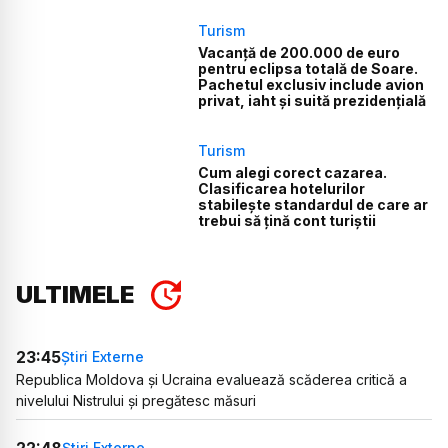
Turism
Vacanță de 200.000 de euro
pentru eclipsa totală de Soare.
Pachetul exclusiv include avion
privat, iaht și suită prezidențială
Turism
Cum alegi corect cazarea.
Clasificarea hotelurilor
stabilește standardul de care ar
trebui să țină cont turiștii
ULTIMELE
23:45
Știri Externe
Republica Moldova și Ucraina evaluează scăderea critică a
nivelului Nistrului și pregătesc măsuri
22:48
Știri Externe