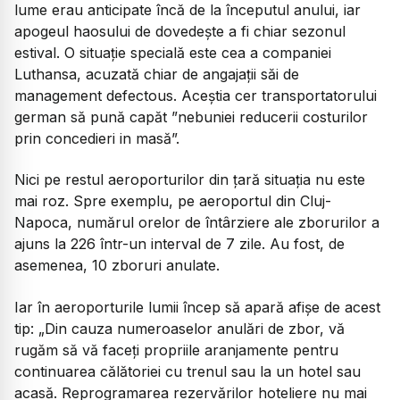
lume erau anticipate încă de la începutul anului, iar
apogeul haosului de dovedește a fi chiar sezonul
estival. O situație specială este cea a companiei
Luthansa, acuzată chiar de angajații săi de
management defectous. Aceștia cer transportatorului
german să pună capăt ”nebuniei reducerii costurilor
prin concedieri in masă”.
Nici pe restul aeroporturilor din țară situația nu este
mai roz. Spre exemplu, pe aeroportul din Cluj-
Napoca, numărul orelor de întârziere ale zborurilor a
ajuns la 226 într-un interval de 7 zile. Au fost, de
asemenea, 10 zboruri anulate.
Iar în aeroporturile lumii încep să apară afișe de acest
tip: „Din cauza numeroaselor anulări de zbor, vă
rugăm să vă faceți propriile aranjamente pentru
continuarea călătoriei cu trenul sau la un hotel sau
acasă. Reprogramarea rezervărilor hoteliere nu mai