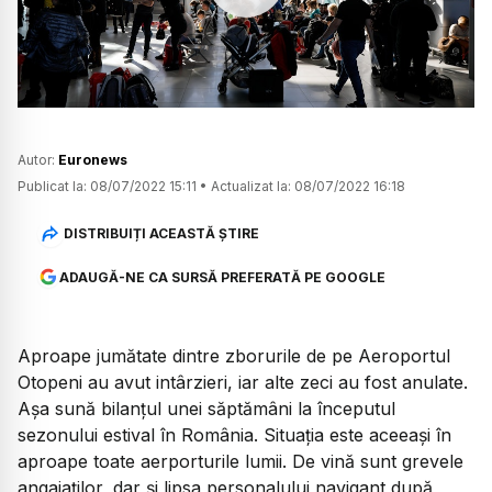
Watch
Autor:
Euronews
Publicat la:
08/07/2022 15:11
•
Actualizat la:
08/07/2022 16:18
DISTRIBUIȚI ACEASTĂ ȘTIRE
ADAUGĂ-NE CA SURSĂ PREFERATĂ PE GOOGLE
Aproape jumătate dintre zborurile de pe Aeroportul
Otopeni au avut intârzieri, iar alte zeci au fost anulate.
Așa sună bilanțul unei săptămâni la începutul
sezonului estival în România. Situația este aceeași în
aproape toate aerporturile lumii. De vină sunt grevele
angajaților, dar și lipsa personalului navigant după