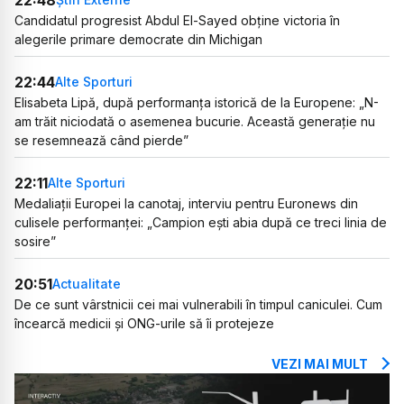
Candidatul progresist Abdul El-Sayed obține victoria în
alegerile primare democrate din Michigan
22:44
Alte Sporturi
Elisabeta Lipă, după performanța istorică de la Europene: „N-
am trăit niciodată o asemenea bucurie. Această generație nu
se resemnează când pierde”
22:11
Alte Sporturi
Medaliații Europei la canotaj, interviu pentru Euronews din
culisele performanței: „Campion ești abia după ce treci linia de
sosire”
20:51
Actualitate
De ce sunt vârstnicii cei mai vulnerabili în timpul caniculei. Cum
încearcă medicii și ONG-urile să îi protejeze
VEZI MAI MULT