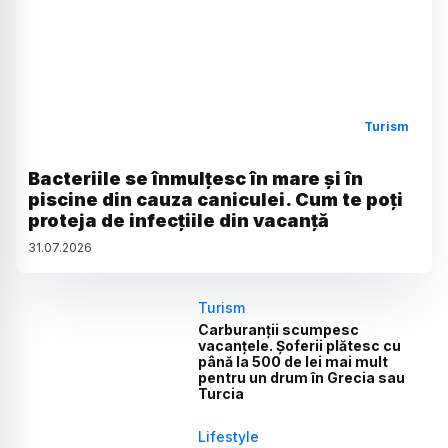
Turism
Bacteriile se înmulțesc în mare și în
piscine din cauza caniculei. Cum te poți
proteja de infecțiile din vacanță
31
.
07
.
2026
Turism
Carburanții scumpesc
vacanțele. Șoferii plătesc cu
până la 500 de lei mai mult
pentru un drum în Grecia sau
Turcia
Lifestyle