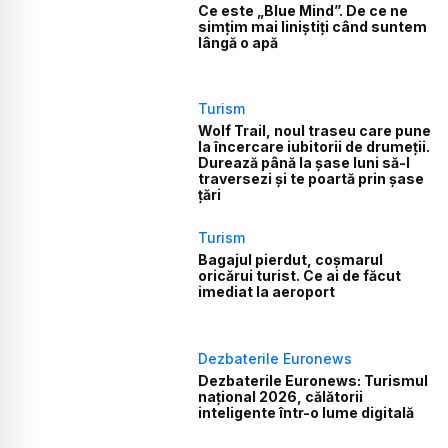
Ce este „Blue Mind”. De ce ne
simțim mai liniștiți când suntem
lângă o apă
Turism
Wolf Trail, noul traseu care pune
la încercare iubitorii de drumeții.
Durează până la șase luni să-l
traversezi și te poartă prin șase
țări
Turism
Bagajul pierdut, coșmarul
oricărui turist. Ce ai de făcut
imediat la aeroport
Dezbaterile Euronews
Dezbaterile Euronews: Turismul
național 2026, călătorii
inteligente într-o lume digitală