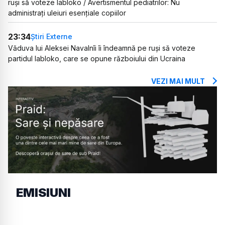
ruși să voteze Iabloko / Avertismentul pediatrilor: Nu
administrați uleiuri esențiale copiilor
23:34
Știri Externe
Văduva lui Aleksei Navalnîi îi îndeamnă pe ruși să voteze
partidul Iabloko, care se opune războiului din Ucraina
VEZI MAI MULT
EMISIUNI