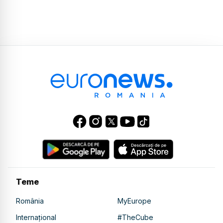
Teme
România
MyEurope
Internațional
#TheCube