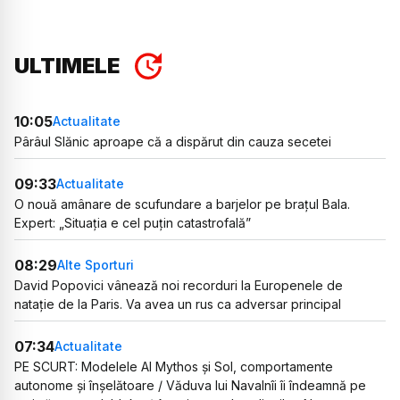
ULTIMELE
10:05
Actualitate
Pârâul Slănic aproape că a dispărut din cauza secetei
09:33
Actualitate
O nouă amânare de scufundare a barjelor pe brațul Bala.
Expert: „Situația e cel puțin catastrofală”
08:29
Alte Sporturi
David Popovici vânează noi recorduri la Europenele de
natație de la Paris. Va avea un rus ca adversar principal
07:34
Actualitate
PE SCURT: Modelele AI Mythos și Sol, comportamente
autonome și înșelătoare / Văduva lui Navalnîi îi îndeamnă pe