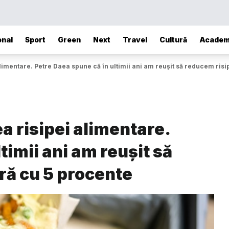
onal
Sport
Green
Next
Travel
Cultură
Academ
limentare. Petre Daea spune că în ultimii ani am reușit să reducem ris
a risipei alimentare.
timii ani am reușit să
ră cu 5 procente