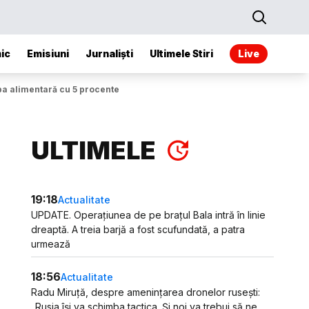
ic
Emisiuni
Jurnaliști
Ultimele Stiri
Live
ipa alimentară cu 5 procente
ULTIMELE
19:18
Actualitate
UPDATE. Operațiunea de pe brațul Bala intră în linie
dreaptă. A treia barjă a fost scufundată, a patra
urmează
18:56
Actualitate
Radu Miruță, despre amenințarea dronelor rusești:
„Rusia își va schimba tactica. Și noi va trebui să ne