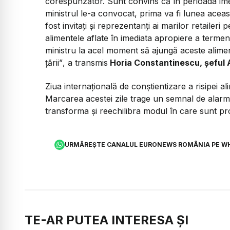
corespunzător. Sunt convins că în perioada ime
ministrul le-a convocat, prima va fi lunea aceast
fost invitați și reprezentanți ai marilor retaileri 
alimentele aflate în imediata apropiere a terme
ministru la acel moment să ajungă aceste aliment
țării”
, a transmis
Horia Constantinescu, șeful
Ziua internaţională de conştientizare a risipei 
Marcarea acestei zile trage un semnal de alarmă 
transforma şi reechilibra modul în care sunt p
URMĂREȘTE CANALUL EURONEWS ROMÂNIA PE W
TE-AR PUTEA INTERESA ȘI