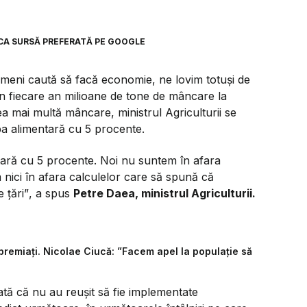
6
CA SURSĂ PREFERATĂ PE GOOGLE
oameni caută să facă economie, ne lovim totuși de
în fiecare an milioane de tone de mâncare la
ea mai multă mâncare, ministrul Agriculturii se
ipa alimentară cu 5 procente.
tară cu 5 procente. Noi nu suntem în afara
m nici în afara calculelor care să spună că
e țări”
, a spus
Petre Daea, ministrul Agriculturii.
remiați. Nicolae Ciucă: ”Facem apel la populație să
Iată că nu au reușit să fie implementate