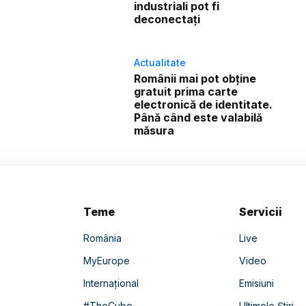
industriali pot fi
deconectați
Actualitate
Românii mai pot obține
gratuit prima carte
electronică de identitate.
Până când este valabilă
măsura
Teme
Servicii
România
Live
MyEurope
Video
Internațional
Emisiuni
#TheCube
Ultimele Știri