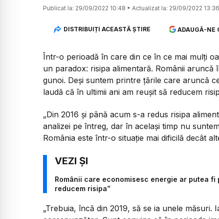
Publicat la:
29/09/2022 10:48
•
Actualizat la:
29/09/2022 13:3
DISTRIBUIȚI ACEASTĂ ȘTIRE
ADAUGĂ-NE 
Într-o perioadă în care din ce în ce mai mulți 
un paradox: risipa alimentară. Românii aruncă 
gunoi. Deși suntem printre țările care aruncă c
laudă că în ultimii ani am reușit să reducem ris
„Din 2016 și până acum s-a redus risipa alimen
analizei pe întreg, dar în același timp nu sunte
România este într-o situație mai dificilă decât alt
Românii care economisesc energie ar putea fi p
reducem risipa”
„Trebuia, încă din 2019, să se ia unele măsuri. 