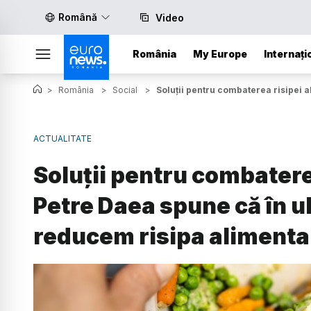
Română
Video
România
My Europe
Internați
>
România
>
Social
>
Soluții pentru combaterea risipei a
ACTUALITATE
Soluții pentru combatere
Petre Daea spune că în ul
reducem risipa alimenta