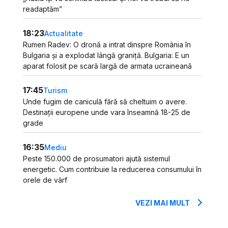
readaptăm”
18:23
Actualitate
Rumen Radev: O dronă a intrat dinspre România în
Bulgaria și a explodat lângă graniță. Bulgaria: E un
aparat folosit pe scară largă de armata ucraineană
17:45
Turism
Unde fugim de caniculă fără să cheltuim o avere.
Destinații europene unde vara înseamnă 18-25 de
grade
16:35
Mediu
Peste 150.000 de prosumatori ajută sistemul
energetic. Cum contribuie la reducerea consumului în
orele de vârf
VEZI MAI MULT