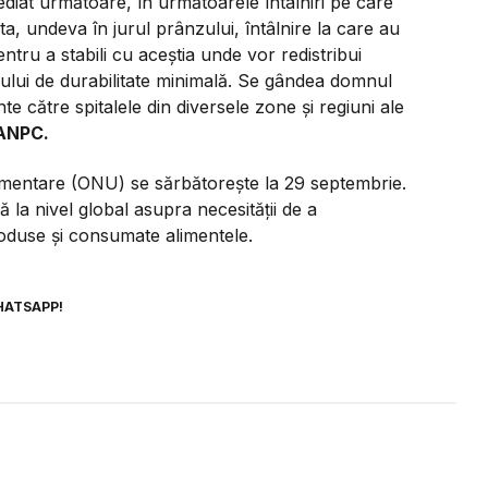
diat următoare, în următoarele întâlniri pe care
a, undeva în jurul prânzului, întâlnire la care au
pentru a stabili cu aceștia unde vor redistribui
nului de durabilitate minimală. Se gândea domnul
e către spitalele din diversele zone și regiuni ale
 ANPC.
alimentare (ONU) se sărbătoreşte la 29 septembrie.
la nivel global asupra necesităţii de a
roduse şi consumate alimentele.
HATSAPP!