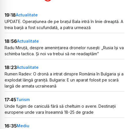
19:18
Actualitate
UPDATE. Operațiunea de pe brațul Bala intră în linie dreaptă. A
treia barjă a fost scufundată, a patra urmează
18:56
Actualitate
Radu Miruță, despre amenințarea dronelor rusești: „Rusia își va
schimba tactica. Și noi va trebui să ne readaptăm”
18:23
Actualitate
Rumen Radev: O dronă a intrat dinspre România în Bulgaria și a
explodat lângă graniță. Bulgaria: E un aparat folosit pe scară
largă de armata ucraineană
17:45
Turism
Unde fugim de caniculă fără să cheltuim o avere. Destinații
europene unde vara înseamnă 18-25 de grade
16:35
Mediu