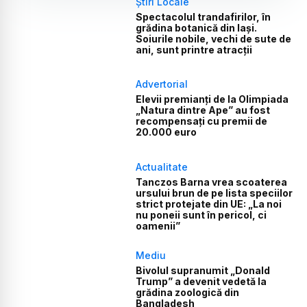
Știri Locale
Spectacolul trandafirilor, în
grădina botanică din Iași.
Soiurile nobile, vechi de sute de
ani, sunt printre atracții
Advertorial
Elevii premianți de la Olimpiada
„Natura dintre Ape” au fost
recompensați cu premii de
20.000 euro
Actualitate
Tanczos Barna vrea scoaterea
ursului brun de pe lista speciilor
strict protejate din UE: „La noi
nu poneii sunt în pericol, ci
oamenii”
Mediu
Bivolul supranumit „Donald
Trump” a devenit vedetă la
grădina zoologică din
Bangladesh