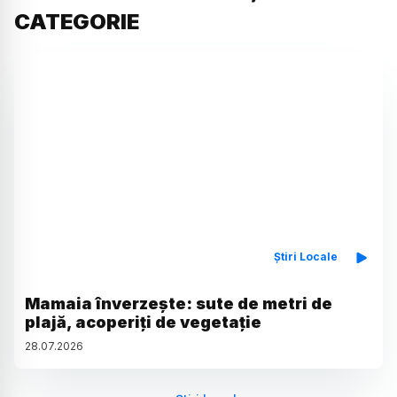
CATEGORIE
Știri Locale
Mamaia înverzește: sute de metri de
plajă, acoperiți de vegetație
28
.
07
.
2026