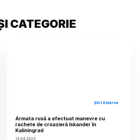
ȘI CATEGORIE
Știri Externe
Armata rusă a efectuat manevre cu
rachete de croazieră Iskander în
Kaliningrad
13
.
04
.
2023