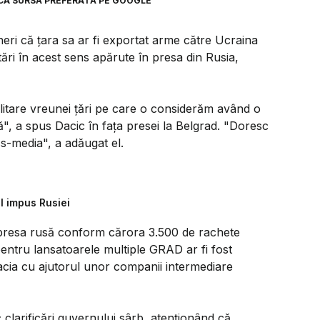
CA SURSĂ PREFERATĂ PE GOOGLE
neri că ţara sa ar fi exportat arme către Ucraina
ări în acest sens apărute în presa din Rusia,
litare vreunei ţări pe care o considerăm având o
că", a spus Dacic în faţa presei la Belgrad. "Doresc
s-media", a adăugat el.
l impus Rusiei
in presa rusă conform cărora 3.500 de rachete
pentru lansatoarele multiple GRAD ar fi fost
vacia cu ajutorul unor companii intermediare
 clarificări guvernului sârb, atenţionând că