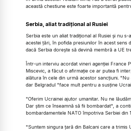
această chestiune este foarte importantă pentru r
Serbia, aliat tradițional al Rusiei
Serbia este un aliat tradiţional al Rusiei şi nu s
acestei ţări, în pofida presiunilor în acest sens
dacă Serbia doreşte să devină membră a UE treb
Într-un interviu acordat vineri agenţiei France P
Miscevic, a făcut o afirmaţie ce ar putea fi inter
alătura în cele din urmă acestor sancţiuni. "Nu
dar Belgradul "face mult pentru a susţine Ucrai
"Oferim Ucrainei ajutor umanitar. Nu ne lăudăm c
Dar ştim ce înseamnă să fii bombardat", a conti
bombardamentele NATO împotriva Serbiei din 
"Suntem singura ţară din Balcani care a trimis U