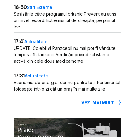
18:50
Știri Externe
Sesizările către programul britanic Prevent au atins
un nivel record. Extremismul de dreapta, pe primul
loc
17:41
Actualitate
UPDATE: Colebil și Panzcebil nu mai pot fi vândute
temporar în farmacii. Verificări privind substanța
activă din cele două medicamente
17:31
Actualitate
Economie de energie, dar nu pentru toți. Parlamentul
folosește într-o zi cât un oraș în mai multe zile
VEZI MAI MULT