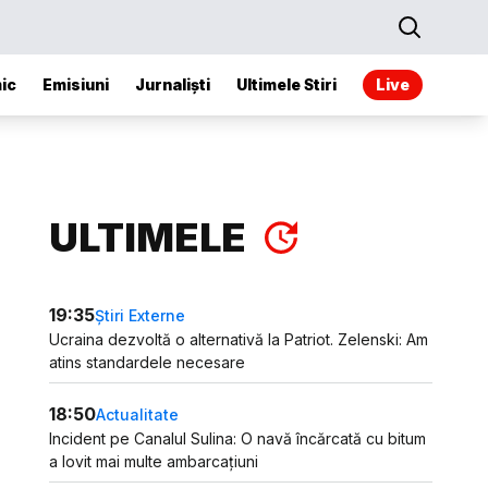
ic
Emisiuni
Jurnaliști
Ultimele Stiri
Live
ULTIMELE
19:35
Știri Externe
Ucraina dezvoltă o alternativă la Patriot. Zelenski: Am
atins standardele necesare
18:50
Actualitate
Incident pe Canalul Sulina: O navă încărcată cu bitum
a lovit mai multe ambarcațiuni