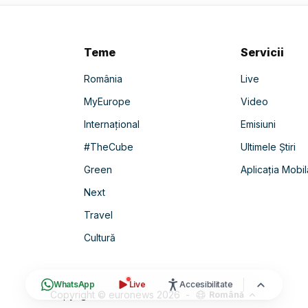
Teme
Servicii
România
Live
MyEurope
Video
Internațional
Emisiuni
#TheCube
Ultimele Știri
Green
Aplicația Mobil
Next
Travel
Cultură
WhatsApp
Live
Accesibilitate
Copyright © euronews
2026
-
Română