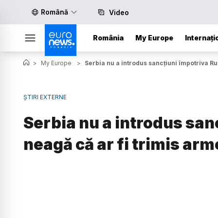
Română
Video
România
My Europe
Internați
>
My Europe
>
Serbia nu a introdus sancțiuni împotriva Rus
ȘTIRI EXTERNE
Serbia nu a introdus sanc
neagă că ar fi trimis arm