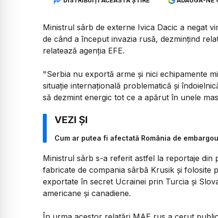
DISTRIBUIȚI ACEASTĂ ȘTIRE
ADAUGĂ-NE 
Ministrul sârb de externe Ivica Dacic a negat vi
de când a început invazia rusă, dezminţind relat
relatează agenţia EFE.
"Serbia nu exportă arme şi nici echipamente mi
situaţie internaţională problematică şi îndoielni
să dezmint energic tot ce a apărut în unele mas
Cum ar putea fi afectată România de embargou
Ministrul sârb s-a referit astfel la reportaje d
fabricate de compania sârbă Krusik şi folosite 
exportate în secret Ucrainei prin Turcia şi Slo
americane şi canadiene.
În urma acestor relatări MAE rus a cerut public