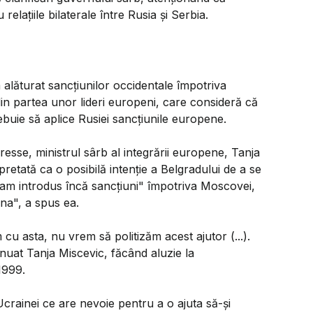
elaţiile bilaterale între Rusia şi Serbia.
-a alăturat sancţiunilor occidentale împotriva
 din partea unor lideri europeni, care consideră că
uie să aplice Rusiei sancţiunile europene.
resse, ministrul sârb al integrării europene, Tanja
pretată ca o posibilă intenţie a Belgradului de a se
 am introdus încă sancţiuni" împotriva Moscovei,
na", a spus ea.
u asta, nu vrem să politizăm acest ajutor (...).
nuat Tanja Miscevic, făcând aluzie la
1999.
crainei ce are nevoie pentru a o ajuta să-şi