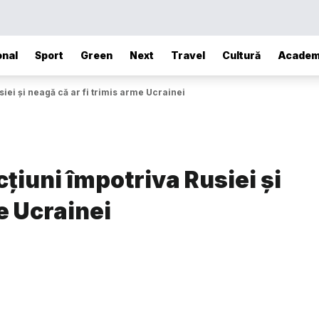
onal
Sport
Green
Next
Travel
Cultură
Academ
iei și neagă că ar fi trimis arme Ucrainei
țiuni împotriva Rusiei și
e Ucrainei