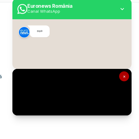
Euronews România
Canal WhatsApp
Utile
Despre Euronews
Declarație accesibilitate
Politica Cookie
Politica de confidențialitate
×
ă
Formular de contact
Transparență în utilizarea AI
Gestionați preferințele