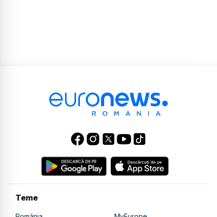
Teme
România
MyEurope