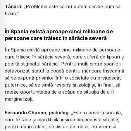
Tânără
:
„Problema este că nu putem decide cum să
trăim.”
În Spania există aproape cinci milioane de
persoane care trăiesc în sărăcie severă
În Spania există aproape cinci milioane de persoane
care trăiesc în sărăcie severă, care suferă de lipsuri și
poartă stigmatul sărăciei. Pentru mulți dintre spaniolii
defavorizați statul la coadă pentru mâncare înseamnă
să se expună privirilor într-o societate cu prejudecăți
puternice, să se simtă respinși și izolați și, în final, să
rateze oportunitatea de a scăpa de situația de a fi
marginalizați.
Fernando Chacon, psiholog
:
„Este o povară socială,
care le face și mai dificilă ieșirea din această situație,
pentru că îi izolăm, ne distanțăm de ei, nu vrem să