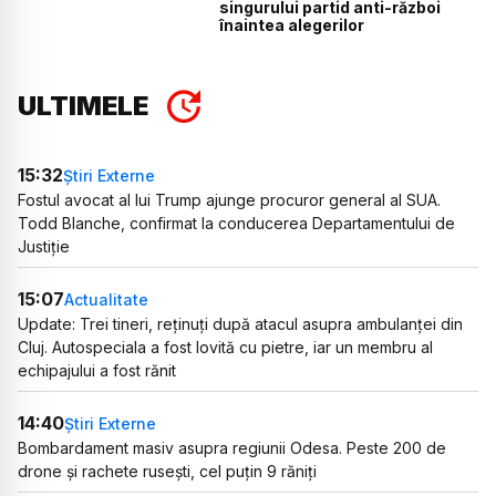
singurului partid anti-război
înaintea alegerilor
ULTIMELE
15:32
Știri Externe
Fostul avocat al lui Trump ajunge procuror general al SUA.
Todd Blanche, confirmat la conducerea Departamentului de
Justiție
15:07
Actualitate
Update: Trei tineri, reținuți după atacul asupra ambulanței din
Cluj. Autospeciala a fost lovită cu pietre, iar un membru al
echipajului a fost rănit
14:40
Știri Externe
Bombardament masiv asupra regiunii Odesa. Peste 200 de
drone și rachete rusești, cel puțin 9 răniți