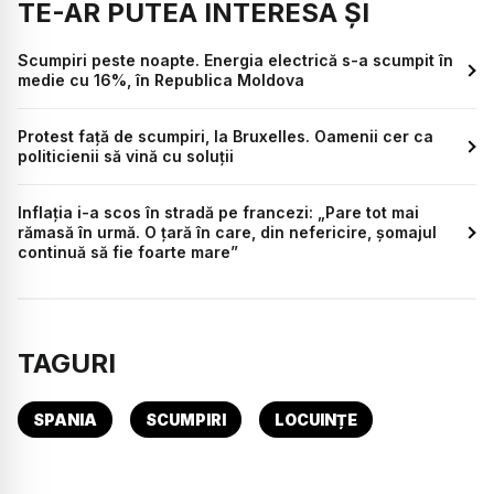
TE-AR PUTEA INTERESA ȘI
Scumpiri peste noapte. Energia electrică s-a scumpit în
medie cu 16%, în Republica Moldova
Protest față de scumpiri, la Bruxelles. Oamenii cer ca
politicienii să vină cu soluții
Inflația i-a scos în stradă pe francezi: „Pare tot mai
rămasă în urmă. O țară în care, din nefericire, șomajul
continuă să fie foarte mare”
TAGURI
SPANIA
SCUMPIRI
LOCUINȚE