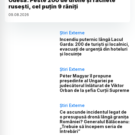
Odesa. Peste 200 de drone și rachete
rusești, cel puțin 9 răniți
09
.
08
.
2026
Știri Externe
Incendiu puternic lângă Lacul
Garda: 200 de turiști și localnici,
evacuați de urgență din hoteluri
și locuințe
Știri Externe
Péter Magyar îl propune
președinte al Ungariei pe
judecătorul înlăturat de Viktor
Orban de la șefia Curții Supreme
Știri Externe
Ce ascunde incidentul legat de
o presupusă dronă lângă granița
României? Generalul Bălăceanu:
„Trebuie să începem seria de
întrebări”