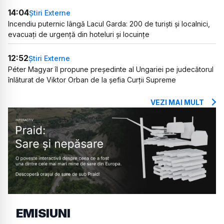
14:04
Știri Externe
Incendiu puternic lângă Lacul Garda: 200 de turiști și localnici,
evacuați de urgență din hoteluri și locuințe
12:52
Știri Externe
Péter Magyar îl propune președinte al Ungariei pe judecătorul
înlăturat de Viktor Orban de la șefia Curții Supreme
VEZI MAI MULT
EMISIUNI