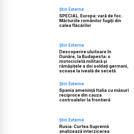
Știri Externe
SPECIAL. Europa: vară de foc.
Mărturiile românilor fugiți din
calea flăcărilor
Știri Externe
Descoperire uluitoare în
Dunăre, la Budapesta: o
motocicletă militară și
rămășițele a doi soldați germani,
scoase la iveală de secetă
Știri Externe
Spania amenință Italia cu măsuri
reciproce din cauza
controalelor la frontieră
Știri Externe
Rusia: Curtea Supremă
analizează interzicerea