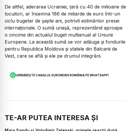
De altfel, aderarea Ucrainiei, țară cu 40 de milioane de
locuitori, ar însemna 186 de miliarde de euro într-un
ciclu bugetar de șapte ani, potrivit estimărilor presei
internaționale. O sumă uriașă, reprezentând aproape
o cincime din actualul buget multianual al Uniunii
Europene. La această sumă se vor adăuga și fondurile
pentru Republica Moldova și statele din Balcanii de
Vest, care se află și ele pe drumul integrării.
URMĂREȘTE CANALUL EURONEWS ROMÂNIA PE WHATSAPP!
TE-AR PUTEA INTERESA ȘI
Maia Sandu și Volodimir Zelenski, primele reacții după