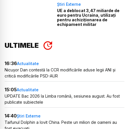
Știri Externe
UE a deblocat 3,47 miliarde de
euro pentru Ucraina, utilizați
pentru achiziționarea de
echipament militar
ULTIMELE
16:36
Actualitate
Nicușor Dan contestă la CCR modificările aduse legii ANI și
critică modificările PSD-AUR
15:05
Actualitate
UPDATE Bac 2026 la Limba română, sesiunea august. Au fost
publicate subiectele
14:40
Știri Externe
Taifunul Dolphin a lovit China. Peste un milion de oameni au
fost evacuați