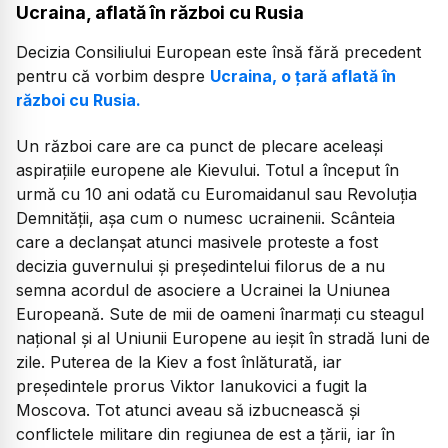
Ucraina, aflată în război cu Rusia
Decizia Consiliului European este însă fără precedent
pentru că vorbim despre
Ucraina, o țară aflată în
război cu Rusia.
Un război care are ca punct de plecare aceleași
aspirațiile europene ale Kievului. Totul a început în
urmă cu 10 ani odată cu Euromaidanul sau Revoluția
Demnității, așa cum o numesc ucrainenii. Scânteia
care a declanșat atunci masivele proteste a fost
decizia guvernului și președintelui filorus de a nu
semna acordul de asociere a Ucrainei la Uniunea
Europeană. Sute de mii de oameni înarmați cu steagul
național și al Uniunii Europene au ieșit în stradă luni de
zile. Puterea de la Kiev a fost înlăturată, iar
președintele prorus Viktor Ianukovici a fugit la
Moscova. Tot atunci aveau să izbucnească și
conflictele militare din regiunea de est a țării, iar în