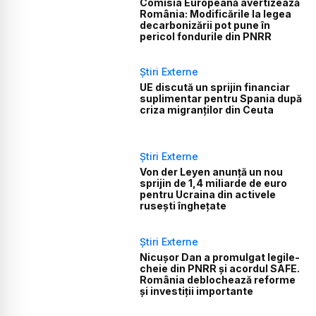
Comisia Europeană avertizează
România: Modificările la legea
decarbonizării pot pune în
pericol fondurile din PNRR
Știri Externe
UE discută un sprijin financiar
suplimentar pentru Spania după
criza migranților din Ceuta
Știri Externe
Von der Leyen anunță un nou
sprijin de 1,4 miliarde de euro
pentru Ucraina din activele
rusești înghețate
Știri Externe
Nicușor Dan a promulgat legile-
cheie din PNRR și acordul SAFE.
România deblochează reforme
și investiții importante