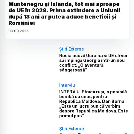
Muntenegru și Islanda, tot mai aproape
de UE în 2028. Prima extindere a Uniunii
după 13 ani ar putea aduce beneficii și
României
09
.
08
.
2026
Știri Externe
Rusia acuză Ucraina și UE că vor
să împingă Georgia într-un nou
conflict: „O aventură
sângeroasă”
Interviu
INTERVIU. Etnicii ruși, o posibilă
bombă cu ceas pentru
Republica Moldova. Dan Barna:
„Este un lucru bun că vorbim
despre Republica Moldova. Este
primul pas”
Știri Externe