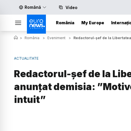
Română
Video
România
My Europe
Internați
>
România
>
Eveniment
>
Redactorul-șef de la Libertatea
ACTUALITATE
Redactorul-șef de la Lib
anunțat demisia: ”Motive
intuit”