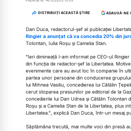
Publicat la:
14/12/2023 15:53
DISTRIBUIȚI ACEASTĂ ȘTIRE
ADAUGĂ-NE 
Dan Duca, redactorul-șef al publicației Liberta
Ringier a anunțat că va concedia 20% din jurna
Tolontan, Iulia Roșu și Camelia Stan.
”Ieri dimineață l-am informat pe CEO-ul Ringie
din funcția de redactor-șef la Libertatea. Motive
evenimente care au avut loc în companie în ultim
partea unor persoane din conducerea grupului l
lui Mihnea Vasiliu, concedierea lui Cătălin Țepe
cerut stoparea presiunilor pe editorial de la Ga
concedierile lui Dan Udrea și Cătălin Tolontan d
Roșu și a Camelia Stan de la Libertatea, plus inte
Libertatea.”
, explică Dan Duca, într-un mesaj p
Săptămâna trecută, mai multe voci din presă au c