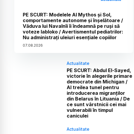
PE SCURT: Modelele AI Mythos și Sol,
comportamente autonome și înșelătoare /
Văduva lui Navalnîi îi îndeamnă pe ruși să
voteze Iabloko / Avertismentul pediatrilor:
Nu administrați uleiuri esențiale copiilor
07
.
08
.
2026
Actualitate
PE SCURT: Abdul El-Sayed,
victorie în alegerile primare
democrate din Michigan /
Al treilea tunel pentru
introducerea migranților
din Belarus în Lituania / De
ce sunt vârstnicii cei mai
vulnerabili în timpul
caniculei
Actualitate