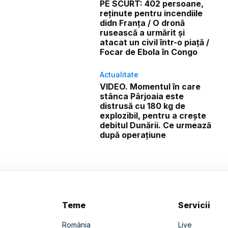
PE SCURT: 402 persoane,
reținute pentru incendiile
didn Franța / O dronă
rusească a urmărit și
atacat un civil într-o piață /
Focar de Ebola în Congo
Actualitate
VIDEO. Momentul în care
stânca Pârjoaia este
distrusă cu 180 kg de
explozibil, pentru a crește
debitul Dunării. Ce urmează
după operațiune
Teme
Servicii
România
Live