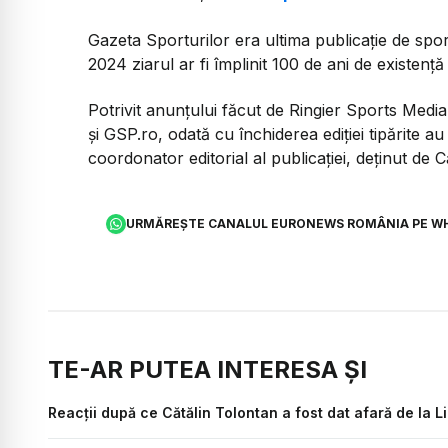
Gazeta Sporturilor era ultima publicație de sport
2024 ziarul ar fi împlinit 100 de ani de existență
Potrivit anunțului făcut de Ringier Sports Med
și GSP.ro, odată cu închiderea ediției tipărite au
coordonator editorial al publicației, deținut de C
URMĂREȘTE CANALUL EURONEWS ROMÂNIA PE W
TE-AR PUTEA INTERESA ȘI
Reacții după ce Cătălin Tolontan a fost dat afară de la L