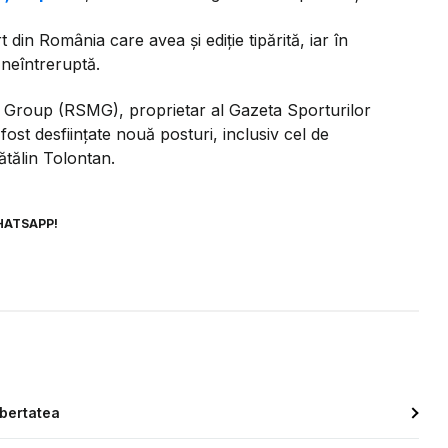
 din România care avea și ediție tipărită, iar în
 neîntreruptă.
ia Group (RSMG), proprietar al Gazeta Sporturilor
 fost desființate nouă posturi, inclusiv cel de
ătălin Tolontan.
HATSAPP!
ibertatea