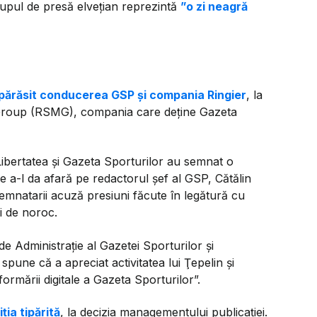
upul de presă elvețian reprezintă
”o zi neagră
 părăsit conducerea GSP și compania Ringier
, la
Group (RSMG), compania care deține Gazeta
 Libertatea și Gazeta Sporturilor au semnat o
e a-l da afară pe redactorul șef al GSP, Cătălin
emnatarii acuză presiuni făcute în legătură cu
ri de noroc.
de Administraţie al Gazetei Sporturilor şi
une că a apreciat activitatea lui Ţepelin și
ormării digitale a Gazeta Sporturilor”.
ția tipărită
, la decizia managementului publicației.