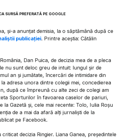
CA SURSĂ PREFERATĂ PE GOOGLE
tea, și-a anunțat demisia, la o săptămână după ce
liștii publicației
. Printre aceștia: Cătălin
r România, Dan Puica, de decizia mea de a pleca
le nu sunt deloc greu de intuit: lungul șir de
ul an și jumătate, încercări de intimidare din
a adresa unora dintre colegii mei, concedierea
lin, după ce împreună cu alte zeci de colegi am
zeta Sporturilor în favoarea caselor de pariuri,
e la Gazetă și, cele mai recente: Tolo, Iulia Roșu
nția de a mai da afară alți jurnaliști de la
ublicat pe Facebook.
riticat decizia Ringier. Liana Ganea, președintele