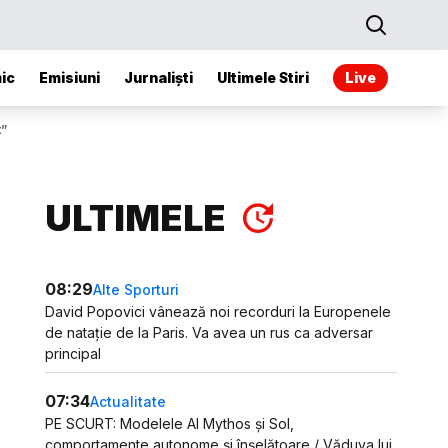
ic
Emisiuni
Jurnaliști
Ultimele Stiri
Live
t”
ULTIMELE
08:29
Alte Sporturi
David Popovici vânează noi recorduri la Europenele
de natație de la Paris. Va avea un rus ca adversar
principal
07:34
Actualitate
PE SCURT: Modelele AI Mythos și Sol,
comportamente autonome și înșelătoare / Văduva lui