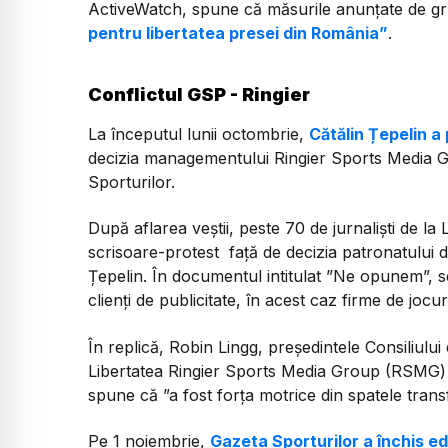
ActiveWatch, spune că măsurile anunțate de gr
pentru libertatea presei din România”
.
Conflictul GSP - Ringier
La începutul lunii octombrie,
Cătălin Țepelin a
decizia managementului Ringier Sports Media 
Sporturilor.
După aflarea veștii, peste 70 de jurnaliști de la
scrisoare-protest față de decizia patronatului d
Țepelin. În documentul intitulat ”Ne opunem”, s
clienți de publicitate, în acest caz firme de jocu
În replică, Robin Lingg, preşedintele Consiliului 
Libertatea Ringier Sports Media Group (RSMG) sp
spune că ”a fost forţa motrice din spatele transf
Pe 1 noiembrie,
Gazeta Sporturilor a închis edi