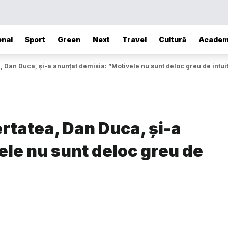
onal
Sport
Green
Next
Travel
Cultură
Academ
, Dan Duca, și-a anunțat demisia: ”Motivele nu sunt deloc greu de intui
ertatea, Dan Duca, și-a
le nu sunt deloc greu de