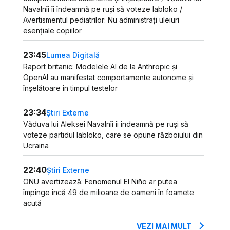
Navalnîi îi îndeamnă pe ruși să voteze Iabloko /
Avertismentul pediatrilor: Nu administrați uleiuri
esențiale copiilor
23:45
Lumea Digitală
Raport britanic: Modelele AI de la Anthropic și
OpenAI au manifestat comportamente autonome și
înșelătoare în timpul testelor
23:34
Știri Externe
Văduva lui Aleksei Navalnîi îi îndeamnă pe ruși să
voteze partidul Iabloko, care se opune războiului din
Ucraina
22:40
Știri Externe
ONU avertizează: Fenomenul El Niño ar putea
împinge încă 49 de milioane de oameni în foamete
acută
VEZI MAI MULT