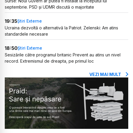
Surse: Noul Guvern ar putea fi instalat la începutul lui
septembrie. PSD și UDMR discută o majoritate
19:35
Știri Externe
Ucraina dezvoltă o alternativă la Patriot. Zelenski: Am atins
standardele necesare
18:50
Știri Externe
Sesizările către programul britanic Prevent au atins un nivel
record. Extremismul de dreapta, pe primul loc
VEZI MAI MULT