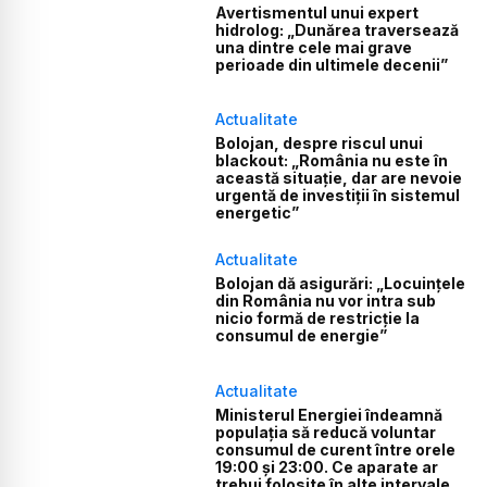
Avertismentul unui expert
hidrolog: „Dunărea traversează
una dintre cele mai grave
perioade din ultimele decenii”
Actualitate
Bolojan, despre riscul unui
blackout: „România nu este în
această situație, dar are nevoie
urgentă de investiții în sistemul
energetic”
Actualitate
Bolojan dă asigurări: „Locuințele
din România nu vor intra sub
nicio formă de restricție la
consumul de energie”
Actualitate
Ministerul Energiei îndeamnă
populația să reducă voluntar
consumul de curent între orele
19:00 și 23:00. Ce aparate ar
trebui folosite în alte intervale