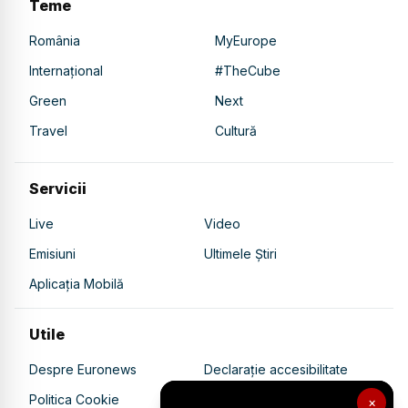
Teme
România
MyEurope
Internațional
#TheCube
Green
Next
Travel
Cultură
Servicii
Live
Video
Emisiuni
Ultimele Știri
Aplicația Mobilă
Utile
Despre Euronews
Declarație accesibilitate
Politica Cookie
Politica de confidențialitate
×