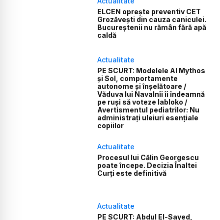
Actualitate
ELCEN oprește preventiv CET
Grozăvești din cauza caniculei.
Bucureștenii nu rămân fără apă
caldă
Actualitate
PE SCURT: Modelele AI Mythos
și Sol, comportamente
autonome și înșelătoare /
Văduva lui Navalnîi îi îndeamnă
pe ruși să voteze Iabloko /
Avertismentul pediatrilor: Nu
administrați uleiuri esențiale
copiilor
Actualitate
Procesul lui Călin Georgescu
poate începe. Decizia Înaltei
Curți este definitivă
Actualitate
PE SCURT: Abdul El-Sayed,