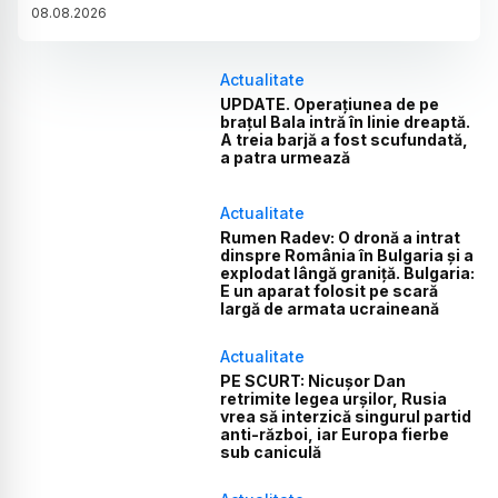
08
.
08
.
2026
Actualitate
UPDATE. Operațiunea de pe
brațul Bala intră în linie dreaptă.
A treia barjă a fost scufundată,
a patra urmează
Actualitate
Rumen Radev: O dronă a intrat
dinspre România în Bulgaria și a
explodat lângă graniță. Bulgaria:
E un aparat folosit pe scară
largă de armata ucraineană
Actualitate
PE SCURT: Nicușor Dan
retrimite legea urșilor, Rusia
vrea să interzică singurul partid
anti-război, iar Europa fierbe
sub caniculă