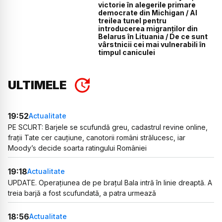
victorie în alegerile primare
democrate din Michigan / Al
treilea tunel pentru
introducerea migranților din
Belarus în Lituania / De ce sunt
vârstnicii cei mai vulnerabili în
timpul caniculei
ULTIMELE
19:52
Actualitate
PE SCURT: Barjele se scufundă greu, cadastrul revine online,
frații Tate cer cauțiune, canotorii români strălucesc, iar
Moody’s decide soarta ratingului României
19:18
Actualitate
UPDATE. Operațiunea de pe brațul Bala intră în linie dreaptă. A
treia barjă a fost scufundată, a patra urmează
18:56
Actualitate