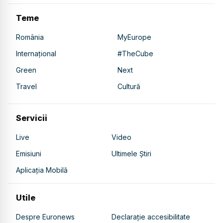
Teme
România
MyEurope
Internațional
#TheCube
Green
Next
Travel
Cultură
Servicii
Live
Video
Emisiuni
Ultimele Știri
Aplicația Mobilă
Utile
Despre Euronews
Declarație accesibilitate