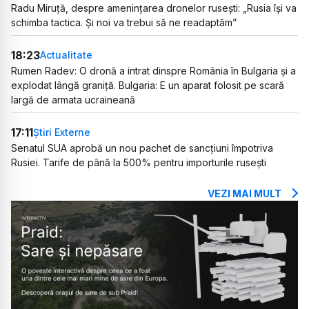
Radu Miruță, despre amenințarea dronelor rusești: „Rusia își va
schimba tactica. Și noi va trebui să ne readaptăm”
18:23
Actualitate
Rumen Radev: O dronă a intrat dinspre România în Bulgaria și a
explodat lângă graniță. Bulgaria: E un aparat folosit pe scară
largă de armata ucraineană
17:11
Știri Externe
Senatul SUA aprobă un nou pachet de sancțiuni împotriva
Rusiei. Tarife de până la 500% pentru importurile rusești
VEZI MAI MULT