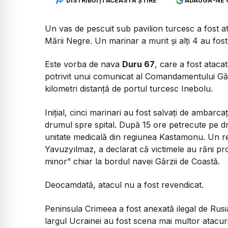
DISTRIBUIȚI ACEASTĂ ȘTIRE
ADAUGĂ-NE 
Un vas de pescuit sub pavilion turcesc a fost at
Mării Negre. Un marinar a murit și alți 4 au fost
Este vorba de nava
Duru 67
, care a fost ataca
potrivit unui comunicat al Comandamentului Gărz
kilometri distanță de portul turcesc Inebolu.
Inițial, cinci marinari au fost salvați de ambarc
drumul spre spital. După 15 ore petrecute pe dru
unitate medicală din regiunea Kastamonu. Un re
Yavuzyılmaz, a declarat că victimele au răni pro
minor” chiar la bordul navei Gărzii de Coastă.
Deocamdată, atacul nu a fost revendicat.
Peninsula Crimeea a fost anexată ilegal de Rusia
largul Ucrainei au fost scena mai multor atacur