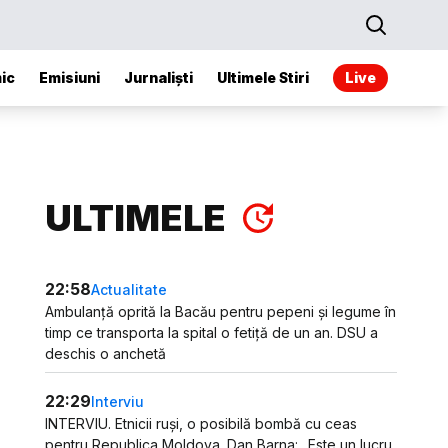
ic
Emisiuni
Jurnaliști
Ultimele Stiri
Live
ULTIMELE
22:58
Actualitate
Ambulanță oprită la Bacău pentru pepeni și legume în
timp ce transporta la spital o fetiță de un an. DSU a
deschis o anchetă
22:29
Interviu
INTERVIU. Etnicii ruși, o posibilă bombă cu ceas
pentru Republica Moldova. Dan Barna: „Este un lucru