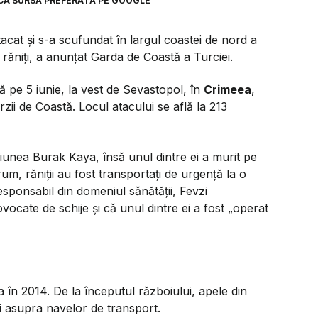
CA SURSĂ PREFERATĂ PE GOOGLE
acat și s-a scufundat în largul coastei de nord a
 răniți, a anunțat Garda de Coastă a Turciei.
tă pe 5 iunie, la vest de Sevastopol, în
Crimeea
,
ii de Coastă. Locul atacului se află la 213
ațiunea Burak Kaya, însă unul dintre ei a murit pe
m, răniții au fost transportați de urgență la o
sponsabil din domeniul sănătății, Fevzi
vocate de schije și că unul dintre ei a fost „operat
 în 2014. De la începutul războiului, apele din
i asupra navelor de transport.