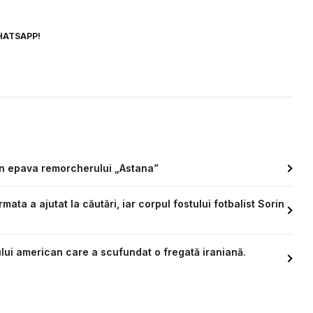
HATSAPP!
din epava remorcherului „Astana”
ata a ajutat la căutări, iar corpul fostului fotbalist Sorin
nului american care a scufundat o fregată iraniană.