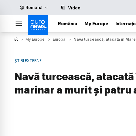
Română
Video
România
My Europe
Internați
>
My Europe
>
Europa
>
Navă turcească, atacată în Marea
ȘTIRI EXTERNE
Navă turcească, atacată
marinar a murit și patru a