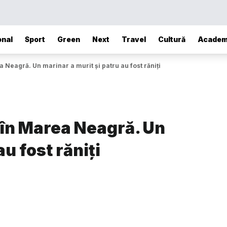
onal
Sport
Green
Next
Travel
Cultură
Academ
 Neagră. Un marinar a murit și patru au fost răniți
 în Marea Neagră. Un
u fost răniți