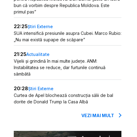
bun că vorbim despre Republica Moldova. Este
primul pas”
22:25
Știri Externe
SUA intensifică presiunile asupra Cubei. Marco Rubio:
„Nu mai există supape de scăpare”
21:25
Actualitate
Vijelii și grindină în mai multe județe. ANM:
Instabilitatea se reduce, dar furtunile continuă
sâmbătă
20:28
Știri Externe
Curtea de Apel blochează construcția sălii de bal
dorite de Donald Trump la Casa Albă
VEZI MAI MULT