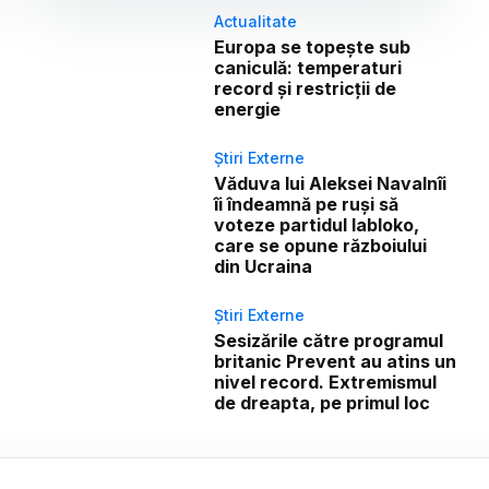
Actualitate
Europa se topește sub
caniculă: temperaturi
record și restricții de
energie
Știri Externe
Văduva lui Aleksei Navalnîi
îi îndeamnă pe ruși să
voteze partidul Iabloko,
care se opune războiului
din Ucraina
Știri Externe
Sesizările către programul
britanic Prevent au atins un
nivel record. Extremismul
de dreapta, pe primul loc