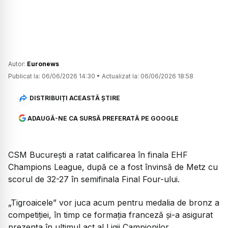
Autor:
Euronews
Publicat la:
06/06/2026 14:30
•
Actualizat la:
06/06/2026 18:58
DISTRIBUIȚI ACEASTĂ ȘTIRE
ADAUGĂ-NE CA SURSĂ PREFERATĂ PE GOOGLE
CSM București a ratat calificarea în finala EHF
Champions League, după ce a fost învinsă de Metz cu
scorul de 32-27 în semifinala Final Four-ului.
„Tigroaicele” vor juca acum pentru medalia de bronz a
competiției, în timp ce formația franceză și-a asigurat
prezența în ultimul act al Ligii Campionilor.