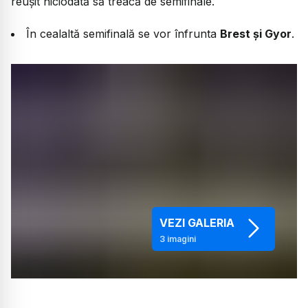
reușit niciodată să treacă de semifinale.
În cealaltă semifinală se vor înfrunta
Brest și Gyor
.
VEZI GALERIA
3
imagini