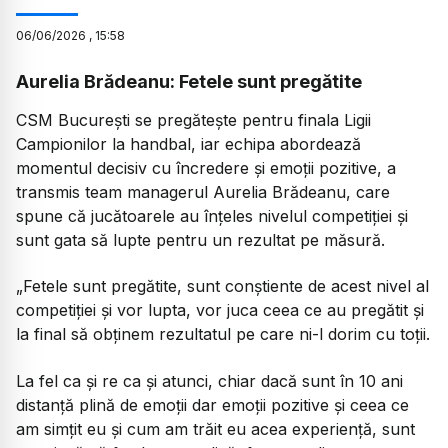
06
/
06
/
2026
,
15:58
Aurelia Brădeanu: Fetele sunt pregătite
CSM București se pregătește pentru finala Ligii
Campionilor la handbal, iar echipa abordează
momentul decisiv cu încredere și emoții pozitive, a
transmis team managerul Aurelia Brădeanu, care
spune că jucătoarele au înțeles nivelul competiției și
sunt gata să lupte pentru un rezultat pe măsură.
„Fetele sunt pregătite, sunt conștiente de acest nivel al
competiției și vor lupta, vor juca ceea ce au pregătit și
la final să obținem rezultatul pe care ni-l dorim cu toții.
La fel ca și re ca și atunci, chiar dacă sunt în 10 ani
distanță plină de emoții dar emoții pozitive și ceea ce
am simțit eu și cum am trăit eu acea experiență, sunt