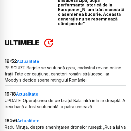
Elisabeta Lipă, după
performanța istorică de la
Europene: „N-am trăit niciodată
o asemenea bucurie. Această
generație nu se resemnează
când pierde”
ULTIMELE
19:52
Actualitate
PE SCURT: Barjele se scufundă greu, cadastrul revine online,
frații Tate cer cauțiune, canotorii români strălucesc, iar
Moody’s decide soarta ratingului României
19:18
Actualitate
UPDATE. Operațiunea de pe brațul Bala intră în linie dreaptă. A
treia barjă a fost scufundată, a patra urmează
18:56
Actualitate
Radu Miruță, despre amenințarea dronelor rusești: „Rusia își va