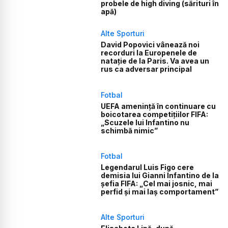
probele de high diving (sărituri în
apă)
Alte Sporturi
David Popovici vânează noi
recorduri la Europenele de
natație de la Paris. Va avea un
rus ca adversar principal
Fotbal
UEFA amenință în continuare cu
boicotarea competițiilor FIFA:
„Scuzele lui Infantino nu
schimbă nimic”
Fotbal
Legendarul Luis Figo cere
demisia lui Gianni Infantino de la
șefia FIFA: „Cel mai josnic, mai
perfid și mai laș comportament”
Alte Sporturi