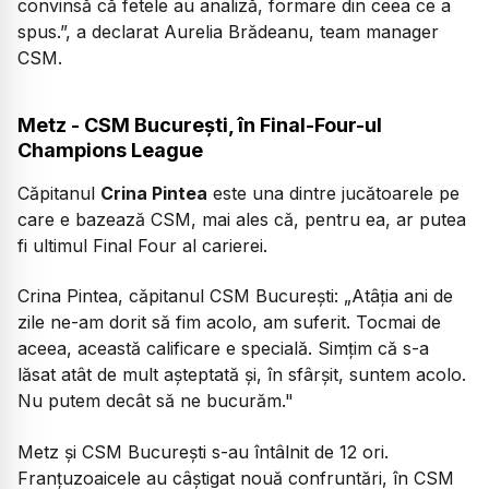
convinsă că fetele au analiză, formare din ceea ce a
spus.”, a declarat Aurelia Brădeanu, team manager
CSM.
Metz - CSM București, în Final-Four-ul
Champions League
Căpitanul
Crina Pintea
este una dintre jucătoarele pe
care e bazează CSM, mai ales că, pentru ea, ar putea
fi ultimul Final Four al carierei.
Crina Pintea, căpitanul CSM București:
„Atâția ani de
zile ne-am dorit să fim acolo, am suferit. Tocmai de
aceea, această calificare e specială. Simțim că s-a
lăsat atât de mult așteptată și, în sfârșit, suntem acolo.
Nu putem decât să ne bucurăm."
Metz și CSM București s-au întâlnit de 12 ori.
Franțuzoaicele au câștigat nouă confruntări, în CSM