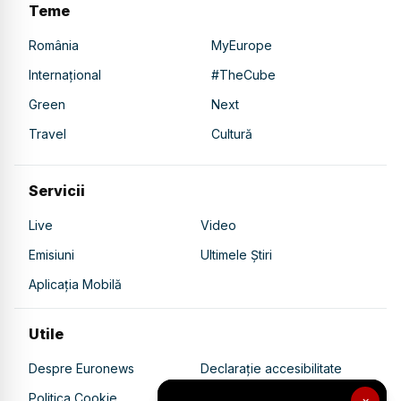
Teme
România
MyEurope
Internațional
#TheCube
Green
Next
Travel
Cultură
Servicii
Live
Video
Emisiuni
Ultimele Știri
Aplicația Mobilă
Utile
Despre Euronews
Declarație accesibilitate
Politica Cookie
Politica de confidențialitate
×