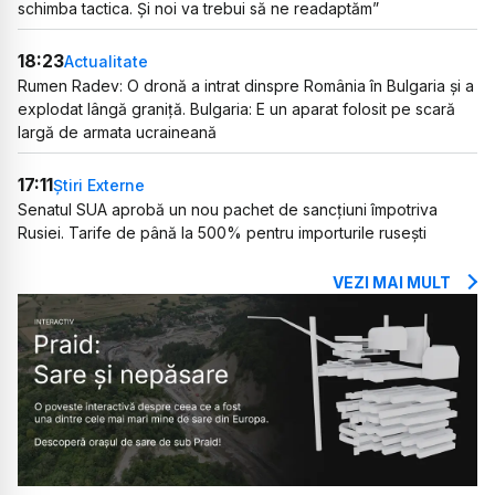
schimba tactica. Și noi va trebui să ne readaptăm”
18:23
Actualitate
Rumen Radev: O dronă a intrat dinspre România în Bulgaria și a
explodat lângă graniță. Bulgaria: E un aparat folosit pe scară
largă de armata ucraineană
17:11
Știri Externe
Senatul SUA aprobă un nou pachet de sancțiuni împotriva
Rusiei. Tarife de până la 500% pentru importurile rusești
VEZI MAI MULT