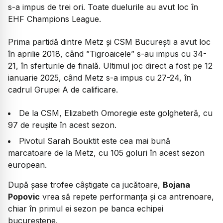
s-a impus de trei ori. Toate duelurile au avut loc în
EHF Champions League.
Prima partidă dintre Metz și CSM București a avut loc
în aprilie 2018, când ”Tigroaicele” s-au impus cu 34-
21, în sferturile de finală. Ultimul joc direct a fost pe 12
ianuarie 2025, când Metz s-a impus cu 27-24, în
cadrul Grupei A de calificare.
De la CSM, Elizabeth Omoregie este golgheteră, cu
97 de reușite în acest sezon.
Pivotul Sarah Bouktit este cea mai bună
marcatoare de la Metz, cu 105 goluri în acest sezon
european.
După șase trofee câștigate ca jucătoare,
Bojana
Popovic
vrea să repete performanța și ca antrenoare,
chiar în primul ei sezon pe banca echipei
bucureștene.