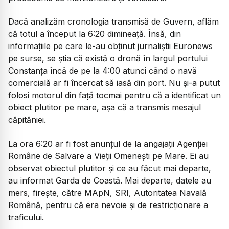
Dacă analizăm cronologia transmisă de Guvern, aflăm
că totul a început la 6:20 dimineață. Însă, din
informațiile pe care le-au obținut jurnaliștii Euronews
pe surse, se știa că există o dronă în largul portului
Constanța încă de pe la 4:00 atunci când o navă
comercială ar fi încercat să iasă din port. Nu și-a putut
folosi motorul din față tocmai pentru că a identificat un
obiect plutitor pe mare, așa că a transmis mesajul
căpităniei.
La ora 6:20 ar fi fost anunțul de la angajații Agenției
Române de Salvare a Vieții Omenești pe Mare. Ei au
observat obiectul plutitor și ce au făcut mai departe,
au informat Garda de Coastă. Mai departe, datele au
mers, firește, către MApN, SRI, Autoritatea Navală
Română, pentru că era nevoie și de restricționare a
traficului.