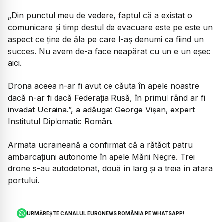
„Din punctul meu de vedere, faptul că a existat o
comunicare și timp destul de evacuare este pe este un
aspect ce ține de ăla pe care l-aș denumi ca fiind un
succes. Nu avem de-a face neapărat cu un e un eșec
aici.
Drona aceea n-ar fi avut ce căuta în apele noastre
dacă n-ar fi dacă Federația Rusă, în primul rând ar fi
invadat Ucraina.”,
a adăugat George Vișan, expert
Institutul Diplomatic Român.
Armata ucraineană a confirmat că a rătăcit patru
ambarcațiuni autonome în apele Mării Negre. Trei
drone s-au autodetonat, două în larg și a treia în afara
portului.
URMĂREȘTE CANALUL EURONEWS ROMÂNIA PE WHATSAPP!