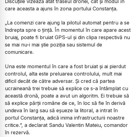
Discuțiile vizează atât traseul dronei, cât și modul în
care aceasta a ajuns în zona portului Constanța.
„La comenzi care ajung la pilotul automat pentru a se
îndrepta spre o țință. În momentul în care apare acest
bruiaj, poate fi bruiat GPS-ul și din clipa respectivă nu
se mai nu-i mai știe poziția sau sistemul de
comunicare.
Una este momentul în care a fost bruiat și ai pierdut
controlul, alta este preluarea controlului, mult mai
dificil decât de către adversar. Și cred că partea
ucraineană trei trebuie să explice ce s-a întâmplat cu
această dronă, poate a avut un algoritm. Ei trebuie să
să explice părții române de ce, în loc să fie în derivă
undeva în larg sau să eșueze la litoral, a intrat în
portul Constanța, adică inima infrastructurii noastre
critice.
”, a declarat Sandu Valentin Mateiu, comandor
în rezervă.