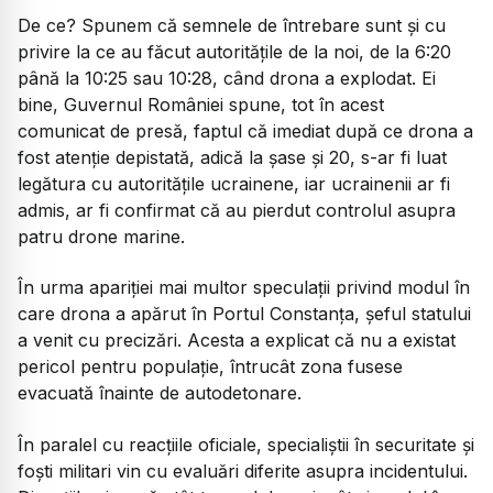
De ce? Spunem că semnele de întrebare sunt și cu
privire la ce au făcut autoritățile de la noi, de la 6:20
până la 10:25 sau 10:28, când drona a explodat. Ei
bine, Guvernul României spune, tot în acest
comunicat de presă, faptul că imediat după ce drona a
fost atenție depistată, adică la șase și 20, s-ar fi luat
legătura cu autoritățile ucrainene, iar ucrainenii ar fi
admis, ar fi confirmat că au pierdut controlul asupra
patru drone marine.
În urma apariției mai multor speculații privind modul în
care drona a apărut în Portul Constanța, șeful statului
a venit cu precizări. Acesta a explicat că nu a existat
pericol pentru populație, întrucât zona fusese
evacuată înainte de autodetonare.
În paralel cu reacțiile oficiale, specialiștii în securitate și
foști militari vin cu evaluări diferite asupra incidentului.