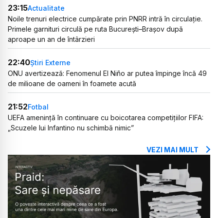
23:15
Actualitate
Noile trenuri electrice cumpărate prin PNRR intră în circulație.
Primele garnituri circulă pe ruta București–Brașov după
aproape un an de întârzieri
22:40
Știri Externe
ONU avertizează: Fenomenul El Niño ar putea împinge încă 49
de milioane de oameni în foamete acută
21:52
Fotbal
UEFA amenință în continuare cu boicotarea competițiilor FIFA:
„Scuzele lui Infantino nu schimbă nimic”
VEZI MAI MULT