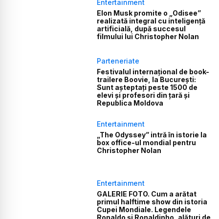
Entertainment
Elon Musk promite o „Odisee”
realizată integral cu inteligență
artificială, după succesul
filmului lui Christopher Nolan
Parteneriate
Festivalul internațional de book-
trailere Boovie, la București:
Sunt așteptați peste 1500 de
elevi și profesori din țară și
Republica Moldova
Entertainment
„The Odyssey” intră în istorie la
box office-ul mondial pentru
Christopher Nolan
Entertainment
GALERIE FOTO. Cum a arătat
primul halftime show din istoria
Cupei Mondiale. Legendele
Ronaldo și Ronaldinho, alături de