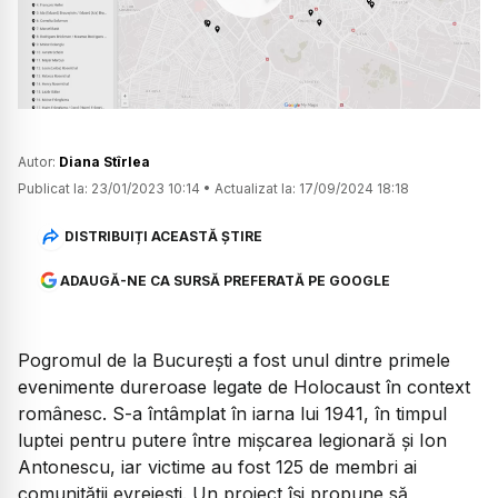
Watch
Autor:
Diana Stîrlea
Publicat la:
23/01/2023 10:14
•
Actualizat la:
17/09/2024 18:18
DISTRIBUIȚI ACEASTĂ ȘTIRE
ADAUGĂ-NE CA SURSĂ PREFERATĂ PE GOOGLE
Pogromul de la București a fost unul dintre primele
evenimente dureroase legate de Holocaust în context
românesc. S-a întâmplat în iarna lui 1941, în timpul
luptei pentru putere între mișcarea legionară și Ion
Antonescu, iar victime au fost 125 de membri ai
comunității evreiești. Un proiect își propune să