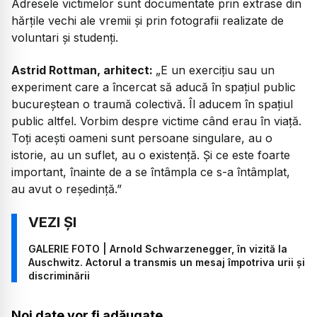
Adresele victimelor sunt documentate prin extrase din
hărțile vechi ale vremii și prin fotografii realizate de
voluntari și studenți.
Astrid Rottman, arhitect:
„E un exercițiu sau un
experiment care a încercat să aducă în spațiul public
bucureștean o traumă colectivă. Îl aducem în spațiul
public altfel. Vorbim despre victime când erau în viață.
Toți acești oameni sunt persoane singulare, au o
istorie, au un suflet, au o existență. Și ce este foarte
important, înainte de a se întâmpla ce s-a întâmplat,
au avut o reședință.”
GALERIE FOTO | Arnold Schwarzenegger, în vizită la
Auschwitz. Actorul a transmis un mesaj împotriva urii și
discriminării
Noi date vor fi adăugate