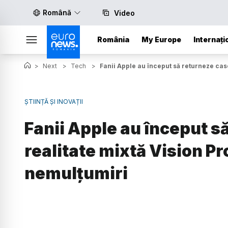
Română
Video
România
My Europe
Internați
>
Next
>
Tech
>
Fanii Apple au început să returneze cas
ȘTIINȚĂ ȘI INOVAȚII
Fanii Apple au început s
realitate mixtă Vision Pr
nemulțumiri