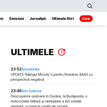
ic
Emisiuni
Jurnaliști
Ultimele Stiri
Live
ULTIMELE
23:52
Actualitate
UPDATE Ratingul Moody's pentru România: BAA3 cu
perspectivă negativă
23:46
Știri Externe
Descoperire uluitoare în Dunăre, la Budapesta: o
motocicletă militară și rămășițele a doi soldați
germani, scoase la iveală de secetă