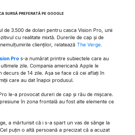
CA SURSĂ PREFERATĂ PE GOOGLE
ul de 3.500 de dolari pentru casca Vision Pro, unii
itivul cu realitate mixtă. Durerile de cap și de
emulțumirile clienților, relatează
The Verge.
ision Pro
s-a numărat printre subiectele care au
n ultimele zile. Compania americană Apple le
n decurs de 14 zile. Așa se face că cei aflați în
iții care au dat înapoi produsul.
Pro le-a provocat dureri de cap și rău de mișcare.
 presiune în zona frontală au fost alte elemente ce
, a mărturisit că i s-a spart un vas de sânge la
. Cel puțin o altă persoană a precizat că a acuzat