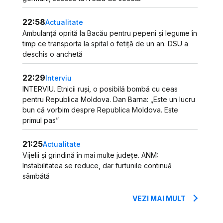
22:58
Actualitate
Ambulanță oprită la Bacău pentru pepeni și legume în
timp ce transporta la spital o fetiță de un an. DSU a
deschis o anchetă
22:29
Interviu
INTERVIU. Etnicii ruși, o posibilă bombă cu ceas
pentru Republica Moldova. Dan Barna: „Este un lucru
bun că vorbim despre Republica Moldova. Este
primul pas”
21:25
Actualitate
Vijelii și grindină în mai multe județe. ANM:
Instabilitatea se reduce, dar furtunile continuă
sâmbătă
VEZI MAI MULT