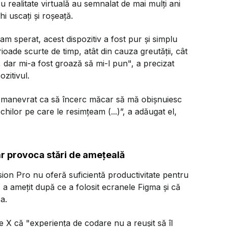
i cu realitate virtuală au semnalat de mai mulți ani
 uscați și roșeață.
 am sperat, acest dispozitiv a fost pur și simplu
oade scurte de timp, atât din cauza greutății, cât
, dar mi-a fost groază să mi-l pun", a precizat
zitivul.
e manevrat ca să încerc măcar să mă obișnuiesc
hilor pe care le resimțeam (...)”, a adăugat el,
-ar provoca stări de amețeală
sion Pro nu oferă suficientă productivitate pentru
ă a amețit după ce a folosit ecranele Figma și că
a.
re X că "experiența de codare nu a reușit să îl