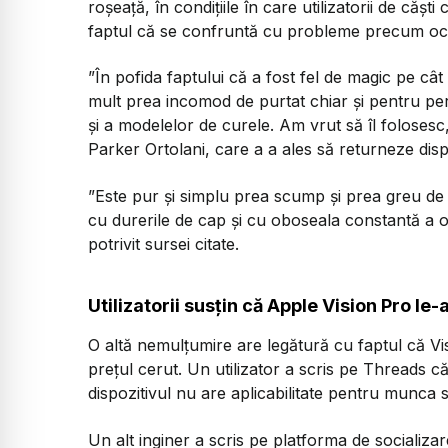
roșeață, în condițiile în care utilizatorii de cășt
faptul că se confruntă cu probleme precum ochi
”În pofida faptului că a fost fel de magic pe cât
mult prea incomod de purtat chiar și pentru peri
și a modelelor de curele. Am vrut să îl folosesc
Parker Ortolani, care a a ales să returneze dispo
”Este pur și simplu prea scump și prea greu d
cu durerile de cap și cu oboseala constantă a oc
potrivit sursei citate.
Utilizatorii susțin că Apple Vision Pro le
O altă nemulțumire are legătură cu faptul că Vi
prețul cerut. Un utilizator a scris pe Threads c
dispozitivul nu are aplicabilitate pentru munca s
Un alt inginer a scris pe platforma de socializa