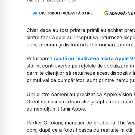
Publicat la:
15/02/2024 15:39
DISTRIBUIȚI ACEASTĂ ȘTIRE
ADAUGĂ-NE 
Chiar dacă au fost printre primii au achitat preț
dintre fanii Apple au început să returneze dispoz
ochi, precum și disconfortul se numără printre n
Returnarea
căștii cu realitatea mixtă Apple V
stârnit controverse pe rețelele de socializare î
permite clienților să returneze acest dispozitiv î
primul val de cumpărători sunt printre nemulțum
Unii dintre oameni au precizat că Apple Vision 
Greutatea acestui dispozitiv și faptul c-ar pune
au nemulțumit fanii Apple.
Parker Ortolani, manager de produs la The Verge
ochi, după ce a folosit casca cu realitate mixtă