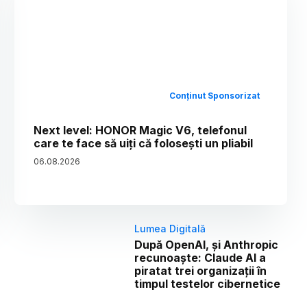
Conținut Sponsorizat
Next level: HONOR Magic V6, telefonul
care te face să uiți că folosești un pliabil
06
.
08
.
2026
Lumea Digitală
După OpenAI, și Anthropic
recunoaște: Claude AI a
piratat trei organizații în
timpul testelor cibernetice