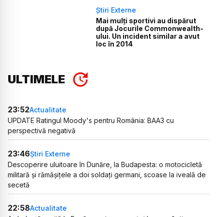
Știri Externe
Mai mulți sportivi au dispărut
după Jocurile Commonwealth-
ului. Un incident similar a avut
loc în 2014
ULTIMELE
23:52
Actualitate
UPDATE Ratingul Moody's pentru România: BAA3 cu
perspectivă negativă
23:46
Știri Externe
Descoperire uluitoare în Dunăre, la Budapesta: o motocicletă
militară și rămășițele a doi soldați germani, scoase la iveală de
secetă
22:58
Actualitate