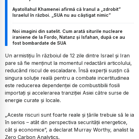
Ayatollahul Khamenei afirmă că Iranul a „zdrobit”
Israelul în război. „SUA nu au câștigat nimic”
Noi imagini din satelit. Cum arată siturile nucleare
iraniene de la Fordo, Natanz și Isfahan, după ce au
fost bombardate de SUA
Un armistițiu în războiul de 12 zile dintre Israel și Iran
pare să fie menținut la momentul redactării articolului,
reducând riscul de escaladare. Însă experții susțin că
singura soluție reală pentru a combate incertitudinea
este reducerea dependenței de combustibilii fosili
importați și accelerarea tranziției Asiei către surse de
energie curate și locale.
„Aceste riscuri sunt foarte reale și țările trebuie să le ia
în serios – atât din perspectiva securității energetice,
cât și economice”, a declarat Murray Worthy, analist la
Zero Carbon Analytics.