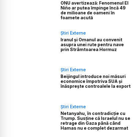
ONU avertizează: Fenomenul El
Niño ar putea împinge încă 49
de milioane de oameni în
foamete acută
Știri Externe
Iranul și Omanul au convenit
asupra unei rute pentru nave
prin Strâmtoarea Hormuz
Știri Externe
Beijingul introduce noi măsuri
economice împotriva SUA și
înăsprește controalele la export
Știri Externe
Netanyahu, în contradicție cu
Trump. Susține că Israelul nu se
retrage din Gaza până când
Hamas nu e complet dezarmat