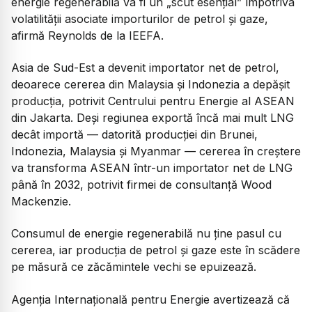
energie regenerabilă va fi un „scut esențial” împotriva
volatilității asociate importurilor de petrol și gaze,
afirmă Reynolds de la IEEFA.
Asia de Sud-Est a devenit importator net de petrol,
deoarece cererea din Malaysia și Indonezia a depășit
producția, potrivit Centrului pentru Energie al ASEAN
din Jakarta. Deși regiunea exportă încă mai mult LNG
decât importă — datorită producției din Brunei,
Indonezia, Malaysia și Myanmar — cererea în creștere
va transforma ASEAN într-un importator net de LNG
până în 2032, potrivit firmei de consultanță Wood
Mackenzie.
Consumul de energie regenerabilă nu ține pasul cu
cererea, iar producția de petrol și gaze este în scădere
pe măsură ce zăcămintele vechi se epuizează.
Agenția Internațională pentru Energie avertizează că