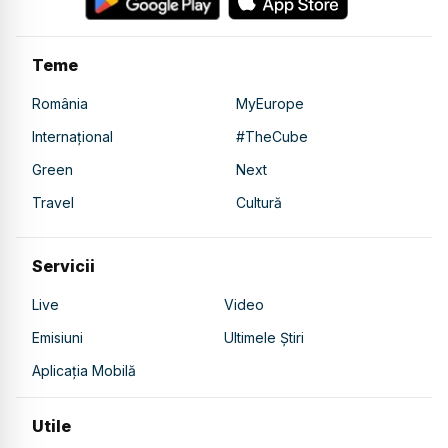
Teme
România
MyEurope
Internațional
#TheCube
Green
Next
Travel
Cultură
Servicii
Live
Video
Emisiuni
Ultimele Știri
Aplicația Mobilă
Utile