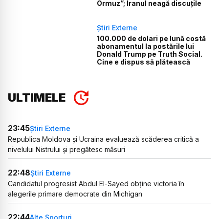
Ormuz”; Iranul neagă discuțile
Știri Externe
100.000 de dolari pe lună costă
abonamentul la postările lui
Donald Trump pe Truth Social.
Cine e dispus să plătească
ULTIMELE
23:45
Știri Externe
Republica Moldova și Ucraina evaluează scăderea critică a
nivelului Nistrului și pregătesc măsuri
22:48
Știri Externe
Candidatul progresist Abdul El-Sayed obține victoria în
alegerile primare democrate din Michigan
22:44
Alte Sporturi