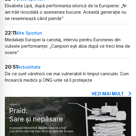
Elisabeta Lipă, după performanța istorică de la Europene: „N-
am trăit niciodată o asemenea bucurie. Această generație nu
se resemnează când pierde”
22:11
Alte Sporturi
Medaliații Europei la canotaj, interviu pentru Euronews din
culisele performanței: „Campion ești abia după ce treci linia de
sosire”
20:51
Actualitate
De ce sunt vârstnicii cei mai vulnerabili în timpul caniculei. Cum
încearcă medicii și ONG-urile să îi protejeze
VEZI MAI MULT