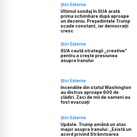
Știri Externe
Ultimul sondaj în SUA arată
prima schimbare după aproape
un deceniu. Președintele Trump
scade constant, iar democrații
cresc
Știri Externe
SUA caută strategii „creative”
pentru a crește presiunea
asupra Iranului
Știri Externe
Incendiile din statul Washington
au distrus aproape 600 de
clădiri. Zeci de mii de oameni au
fost evacuați
Știri Externe
Update. Trump amână un atac
major asupra Iranului: „Există un
acord privind Strâmtoarea