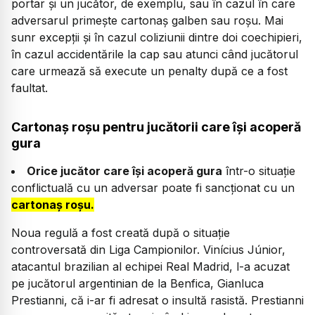
portar și un jucător, de exemplu, sau în cazul în care
adversarul primește cartonaș galben sau roșu. Mai
sunr excepții și în cazul coliziunii dintre doi coechipieri,
în cazul accidentările la cap sau atunci când jucătorul
care urmează să execute un penalty după ce a fost
faultat.
Cartonaș roșu pentru jucătorii care își acoperă
gura
Orice jucător care își acoperă gura
într-o situație
conflictuală cu un adversar poate fi sancționat cu un
cartonaș roșu.
Noua regulă a fost creată după o situație
controversată din Liga Campionilor. Vinícius Júnior,
atacantul brazilian al echipei Real Madrid, l-a acuzat
pe jucătorul argentinian de la Benfica, Gianluca
Prestianni, că i-ar fi adresat o insultă rasistă. Prestianni