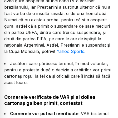
avea gura acoperită atunci când i s-a adresat
brazilianului, iar Prestianini a susținut ulterior că nu a
fost vorba de o insultă rasistă, ci de una homofobă.
Numai că nu existau probe, pentru că și-a acoperit
gura, astfel că a primit o suspendare de șase meciuri
din partea UEFA, dintre care trei cu suspendare, și
două din partea FIFA, pe care le are de ispășit la
naționala Argentinei. Astfel, Prestianni e suspendat și
la Cupa Mondială, potrivit
Yahoo Sports.
Jucătorii care părăsesc terenul, în mod voluntar,
pentru a protesta după o decizie a arbitrilor vor primi
cartonaş roşu, la fel ca şi oficialii care îi incită să facă
acest lucru.
Cornerele verificate de VAR și al doilea
cartonaș galben primit, contestat
Cornerele vor putea fi verificate
. VAR (sistemul