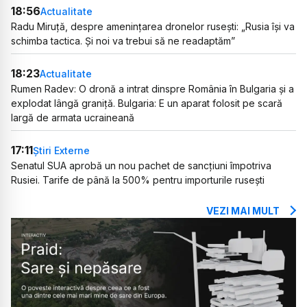
18:56
Actualitate
Radu Miruță, despre amenințarea dronelor rusești: „Rusia își va
schimba tactica. Și noi va trebui să ne readaptăm”
18:23
Actualitate
Rumen Radev: O dronă a intrat dinspre România în Bulgaria și a
explodat lângă graniță. Bulgaria: E un aparat folosit pe scară
largă de armata ucraineană
17:11
Știri Externe
Senatul SUA aprobă un nou pachet de sancțiuni împotriva
Rusiei. Tarife de până la 500% pentru importurile rusești
VEZI MAI MULT