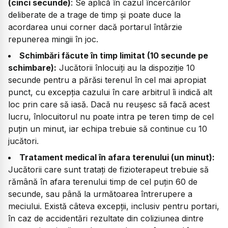
(cinci secunde)
: Se aplică în cazul încercărilor
deliberate de a trage de timp și poate duce la
acordarea unui corner dacă portarul întârzie
repunerea mingii în joc.
Schimbări făcute în timp limitat (10 secunde pe
schimbare):
Jucătorii înlocuiți au la dispoziție 10
secunde pentru a părăsi terenul în cel mai apropiat
punct, cu excepția cazului în care arbitrul îi indică alt
loc prin care să iasă. Dacă nu reușesc să facă acest
lucru, înlocuitorul nu poate intra pe teren timp de cel
puțin un minut, iar echipa trebuie să continue cu 10
jucători.
Tratament medical în afara terenului (un minut):
Jucătorii care sunt tratați de fizioterapeut trebuie să
rămână în afara terenului timp de cel puțin 60 de
secunde, sau până la următoarea întrerupere a
meciului. Există câteva excepții, inclusiv pentru portari,
în caz de accidentări rezultate din coliziunea dintre