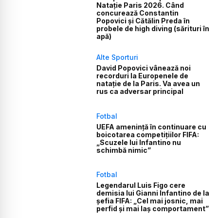
Natație Paris 2026. Când
concurează Constantin
Popovici și Cătălin Preda în
probele de high diving (sărituri în
apă)
Alte Sporturi
David Popovici vânează noi
recorduri la Europenele de
natație de la Paris. Va avea un
rus ca adversar principal
Fotbal
UEFA amenință în continuare cu
boicotarea competițiilor FIFA:
„Scuzele lui Infantino nu
schimbă nimic”
Fotbal
Legendarul Luis Figo cere
demisia lui Gianni Infantino de la
șefia FIFA: „Cel mai josnic, mai
perfid și mai laș comportament”