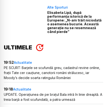
Alte Sporturi
Elisabeta Lipă, după
performanța istorică de la
Europene: „N-am trăit niciodată
o asemenea bucurie. Această
generație nu se resemnează
când pierde”
ULTIMELE
19:52
Actualitate
PE SCURT: Barjele se scufundă greu, cadastrul revine online,
frații Tate cer cauțiune, canotorii români strălucesc, iar
Moody’s decide soarta ratingului României
19:18
Actualitate
UPDATE. Operațiunea de pe brațul Bala intră în linie dreaptă. A
treia barjă a fost scufundată, a patra urmează