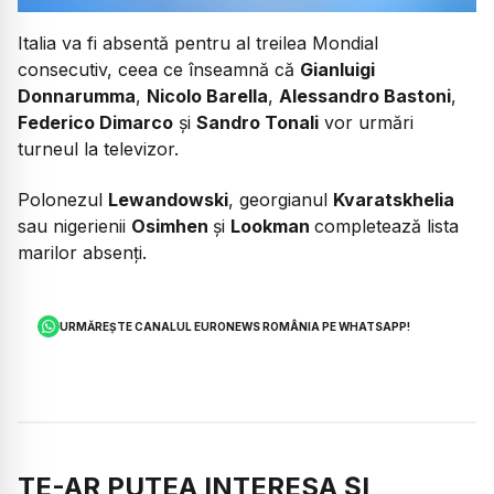
Italia va fi absentă pentru al treilea Mondial
consecutiv, ceea ce înseamnă că
Gianluigi
Donnarumma
,
Nicolo Barella
,
Alessandro Bastoni
,
Federico Dimarco
și
Sandro Tonali
vor urmări
turneul la televizor.
Polonezul
Lewandowski
, georgianul
Kvaratskhelia
sau nigerienii
Osimhen
și
Lookman
completează lista
marilor absenți.
URMĂREȘTE CANALUL EURONEWS ROMÂNIA PE WHATSAPP!
TE-AR PUTEA INTERESA ȘI