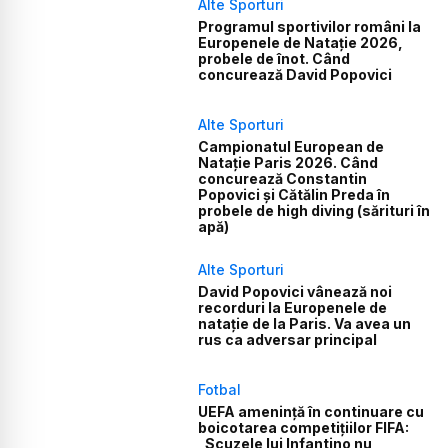
Alte Sporturi
Programul sportivilor români la
Europenele de Natație 2026,
probele de înot. Când
concurează David Popovici
Alte Sporturi
Campionatul European de
Natație Paris 2026. Când
concurează Constantin
Popovici și Cătălin Preda în
probele de high diving (sărituri în
apă)
Alte Sporturi
David Popovici vânează noi
recorduri la Europenele de
natație de la Paris. Va avea un
rus ca adversar principal
Fotbal
UEFA amenință în continuare cu
boicotarea competițiilor FIFA:
„Scuzele lui Infantino nu