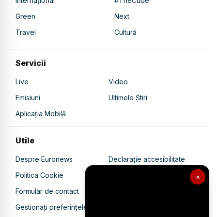
Internațional
#TheCube
Green
Next
Travel
Cultură
Servicii
Live
Video
Emisiuni
Ultimele Știri
Aplicația Mobilă
Utile
Despre Euronews
Declarație accesibilitate
Politica Cookie
Politica de confidențialitate
×
Formular de contact
Transparență în utilizarea AI
Gestionați preferințele