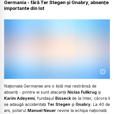
Germania - fără Ter Stegen și Gnabry, absențe
importante din lot
Naționala Germaniei are o listă mai restrânsă de
absenți - printre ei sunt atacanții
Niclas Fullkrug
și
Karim Adeyemi
, fundașul
Bisseck
de la Inter, cărora li
se adaugă accidentații
Ter Stegen
și
Gnabry
. La 40 de
ani, potarul
Manuel Neuer
revine la echipa națională