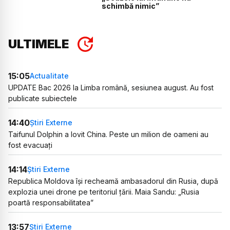
schimbă nimic”
ULTIMELE
15:05
Actualitate
UPDATE Bac 2026 la Limba română, sesiunea august. Au fost
publicate subiectele
14:40
Știri Externe
Taifunul Dolphin a lovit China. Peste un milion de oameni au
fost evacuați
14:14
Știri Externe
Republica Moldova își recheamă ambasadorul din Rusia, după
explozia unei drone pe teritoriul țării. Maia Sandu: „Rusia
poartă responsabilitatea”
13:57
Știri Externe