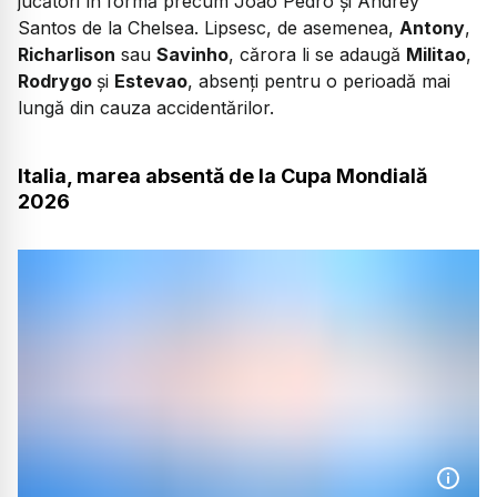
jucători în formă precum Joao Pedro și Andrey
Santos de la Chelsea. Lipsesc, de asemenea,
Antony
,
Richarlison
sau
Savinho
, cărora li se adaugă
Militao
,
Rodrygo
și
Estevao
, absenți pentru o perioadă mai
lungă din cauza accidentărilor.
Italia, marea absentă de la Cupa Mondială
2026