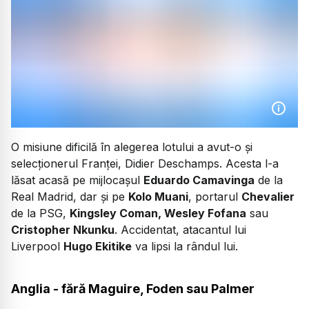
O misiune dificilă în alegerea lotului a avut-o și
selecționerul Franței, Didier Deschamps. Acesta l-a
lăsat acasă pe mijlocașul
Eduardo Camavinga
de la
Real Madrid, dar și pe
Kolo Muani
, portarul
Chevalier
de la PSG,
Kingsley Coman, Wesley Fofana
sau
Cristopher Nkunku
. Accidentat, atacantul lui
Liverpool
Hugo Ekitike
va lipsi la rândul lui.
Anglia - fără Maguire, Foden sau Palmer