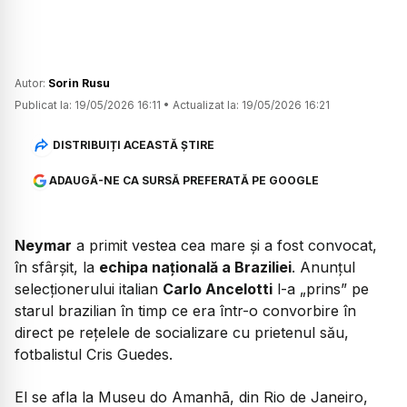
Autor:
Sorin Rusu
Publicat la:
19/05/2026 16:11
•
Actualizat la:
19/05/2026 16:21
DISTRIBUIȚI ACEASTĂ ȘTIRE
ADAUGĂ-NE CA SURSĂ PREFERATĂ PE GOOGLE
Neymar
a primit vestea cea mare și a fost convocat,
în sfârșit, la
echipa națională a Braziliei
. Anunțul
selecționerului italian
Carlo Ancelotti
l-a „prins” pe
starul brazilian în timp ce era într-o convorbire în
direct pe rețelele de socializare cu prietenul său,
fotbalistul Cris Guedes.
El se afla la Museu do Amanhã, din Rio de Janeiro,