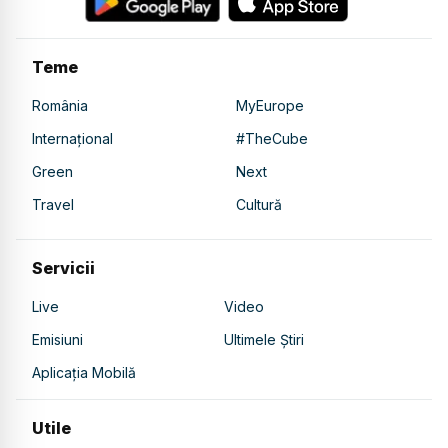
Teme
România
MyEurope
Internațional
#TheCube
Green
Next
Travel
Cultură
Servicii
Live
Video
Emisiuni
Ultimele Știri
Aplicația Mobilă
Utile