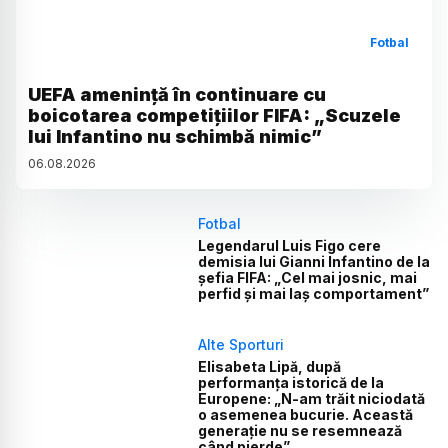
Fotbal
UEFA amenință în continuare cu
boicotarea competițiilor FIFA: „Scuzele
lui Infantino nu schimbă nimic”
06
.
08
.
2026
Fotbal
Legendarul Luis Figo cere
demisia lui Gianni Infantino de la
șefia FIFA: „Cel mai josnic, mai
perfid și mai laș comportament”
Alte Sporturi
Elisabeta Lipă, după
performanța istorică de la
Europene: „N-am trăit niciodată
o asemenea bucurie. Această
generație nu se resemnează
când pierde”