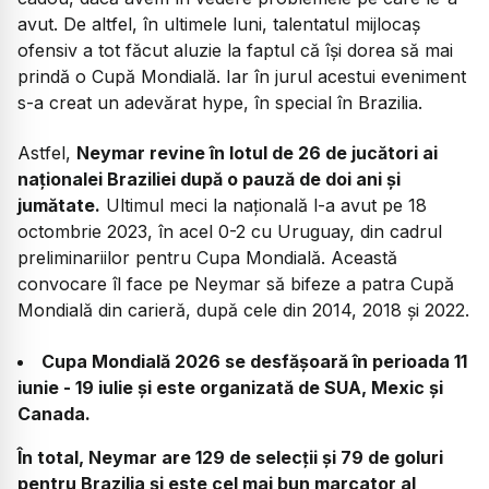
avut. De altfel, în ultimele luni, talentatul mijlocaș
ofensiv a tot făcut aluzie la faptul că își dorea să mai
prindă o Cupă Mondială. Iar în jurul acestui eveniment
s-a creat un adevărat hype, în special în Brazilia.
Astfel,
Neymar revine în lotul de 26 de jucători ai
naționalei Braziliei după o pauză de doi ani și
jumătate.
Ultimul meci la națională l-a avut pe 18
octombrie 2023, în acel 0-2 cu Uruguay, din cadrul
preliminariilor pentru Cupa Mondială. Această
convocare îl face pe Neymar să bifeze a patra Cupă
Mondială din carieră, după cele din 2014, 2018 și 2022.
Cupa Mondială 2026 se desfășoară în perioada 11
iunie - 19 iulie și este organizată de SUA, Mexic și
Canada.
În total, Neymar are 129 de selecții și 79 de goluri
pentru Brazilia și este cel mai bun marcator al