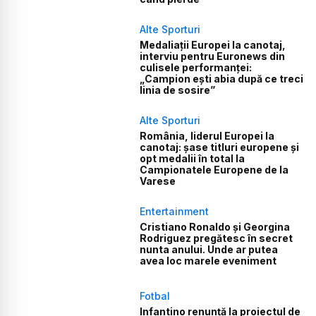
Alte Sporturi
Medaliații Europei la canotaj,
interviu pentru Euronews din
culisele performanței:
„Campion ești abia după ce treci
linia de sosire”
Alte Sporturi
România, liderul Europei la
canotaj: șase titluri europene și
opt medalii în total la
Campionatele Europene de la
Varese
Entertainment
Cristiano Ronaldo și Georgina
Rodriguez pregătesc în secret
nunta anului. Unde ar putea
avea loc marele eveniment
Fotbal
Infantino renunță la proiectul de