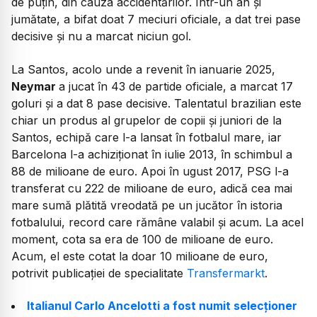
de puțin, din cauza accidentărilor. Într-un an și
jumătate, a bifat doat 7 meciuri oficiale, a dat trei pase
decisive și nu a marcat niciun gol.
La Santos, acolo unde a revenit în ianuarie 2025,
Neymar
a jucat în 43 de partide oficiale, a marcat 17
goluri și a dat 8 pase decisive. Talentatul brazilian este
chiar un produs al grupelor de copii și juniori de la
Santos, echipă care l-a lansat în fotbalul mare, iar
Barcelona l-a achiziționat în iulie 2013, în schimbul a
88 de milioane de euro. Apoi în ugust 2017, PSG l-a
transferat cu 222 de milioane de euro, adică cea mai
mare sumă plătită vreodată pe un jucător în istoria
fotbalului, record care rămâne valabil și acum. La acel
moment, cota sa era de 100 de milioane de euro.
Acum, el este cotat la doar 10 milioane de euro,
potrivit publicației de specialitate
Transfermarkt
.
Italianul Carlo Ancelotti a fost numit selecționer