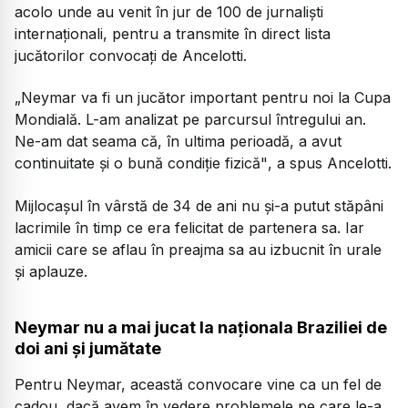
acolo unde au venit în jur de 100 de jurnaliști
internaționali, pentru a transmite în direct lista
jucătorilor convocați de Ancelotti.
„Neymar va fi un jucător important pentru noi la Cupa
Mondială. L-am analizat pe parcursul întregului an.
Ne-am dat seama că, în ultima perioadă, a avut
continuitate și o bună condiție fizică"
, a spus Ancelotti.
Mijlocașul în vârstă de 34 de ani nu și-a putut stăpâni
lacrimile în timp ce era felicitat de partenera sa. Iar
amicii care se aflau în preajma sa au izbucnit în urale
și aplauze.
Neymar nu a mai jucat la naționala Braziliei de
doi ani și jumătate
Pentru Neymar, această convocare vine ca un fel de
cadou, dacă avem în vedere problemele pe care le-a