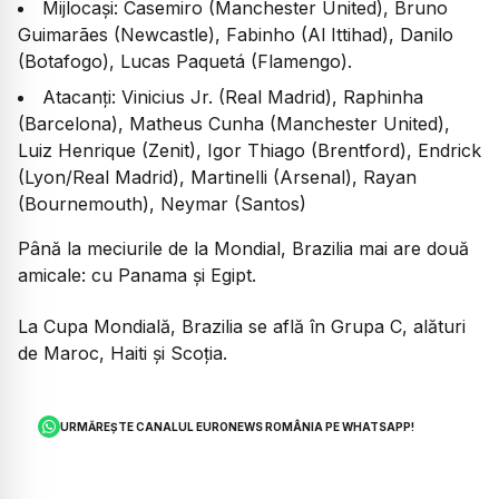
Mijlocași: Casemiro (Manchester United), Bruno
Guimarães (Newcastle), Fabinho (Al Ittihad), Danilo
(Botafogo), Lucas Paquetá (Flamengo).
Atacanți: Vinicius Jr. (Real Madrid), Raphinha
(Barcelona), Matheus Cunha (Manchester United),
Luiz Henrique (Zenit), Igor Thiago (Brentford), Endrick
(Lyon/Real Madrid), Martinelli (Arsenal), Rayan
(Bournemouth), Neymar (Santos)
Până la meciurile de la Mondial, Brazilia mai are două
amicale: cu Panama și Egipt.
La Cupa Mondială, Brazilia se află în Grupa C, alături
de Maroc, Haiti și Scoția.
URMĂREȘTE CANALUL EURONEWS ROMÂNIA PE WHATSAPP!