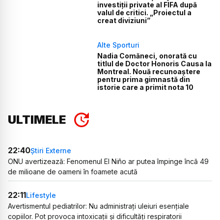
investiții private al FIFA după
valul de critici. „Proiectul a
creat diviziuni”
Alte Sporturi
Nadia Comăneci, onorată cu
titlul de Doctor Honoris Causa la
Montreal. Nouă recunoaștere
pentru prima gimnastă din
istorie care a primit nota 10
ULTIMELE
22:40
Știri Externe
ONU avertizează: Fenomenul El Niño ar putea împinge încă 49
de milioane de oameni în foamete acută
22:11
Lifestyle
Avertismentul pediatrilor: Nu administrați uleiuri esențiale
copiilor. Pot provoca intoxicații și dificultăți respiratorii