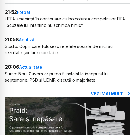
21:52
Fotbal
UEFA amenință în continuare cu boicotarea competițiilor FIFA:
„Scuzele lui Infantino nu schimbă nimic”
20:58
Analiză
Studiu: Copiii care folosesc rețelele sociale de mici au
rezultate școlare mai slabe
20:06
Actualitate
Surse: Noul Guvern ar putea fi instalat la începutul lui
septembrie. PSD și UDMR discută o majoritate
VEZI MAI MULT