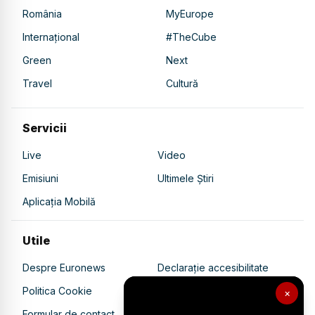
România
MyEurope
Internațional
#TheCube
Green
Next
Travel
Cultură
Servicii
Live
Video
Emisiuni
Ultimele Știri
Aplicația Mobilă
Utile
Despre Euronews
Declarație accesibilitate
Politica Cookie
Politica de confidențialitate
×
Formular de contact
Transparență în utilizarea AI