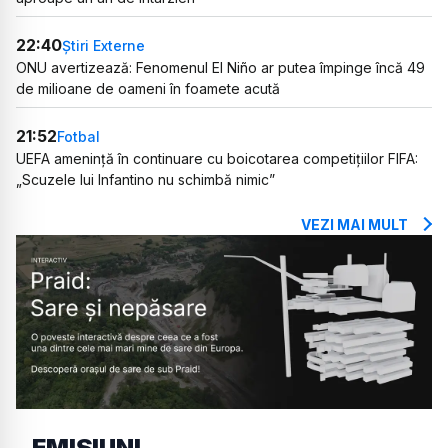
22:40
Știri Externe
ONU avertizează: Fenomenul El Niño ar putea împinge încă 49
de milioane de oameni în foamete acută
21:52
Fotbal
UEFA amenință în continuare cu boicotarea competițiilor FIFA:
„Scuzele lui Infantino nu schimbă nimic”
VEZI MAI MULT
EMISIUNI