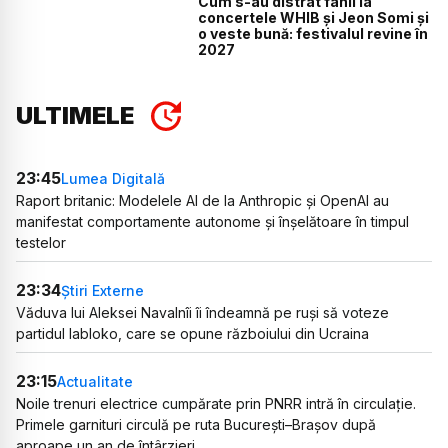
Cum s-au distrat fanii la
concertele WHIB și Jeon Somi și
o veste bună: festivalul revine în
2027
ULTIMELE
23:45
Lumea Digitală
Raport britanic: Modelele AI de la Anthropic și OpenAI au
manifestat comportamente autonome și înșelătoare în timpul
testelor
23:34
Știri Externe
Văduva lui Aleksei Navalnîi îi îndeamnă pe ruși să voteze
partidul Iabloko, care se opune războiului din Ucraina
23:15
Actualitate
Noile trenuri electrice cumpărate prin PNRR intră în circulație.
Primele garnituri circulă pe ruta București–Brașov după
aproape un an de întârzieri