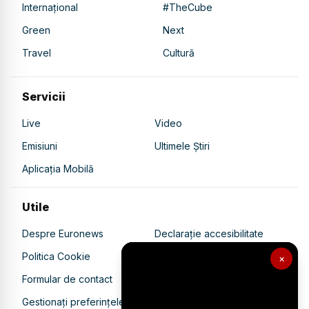
Internațional
#TheCube
Green
Next
Travel
Cultură
Servicii
Live
Video
Emisiuni
Ultimele Știri
Aplicația Mobilă
Utile
Despre Euronews
Declarație accesibilitate
Politica Cookie
Politica de confidențialitate
×
Formular de contact
Transparență în utilizarea AI
Gestionați preferințele