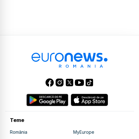
Teme
România
MyEurope