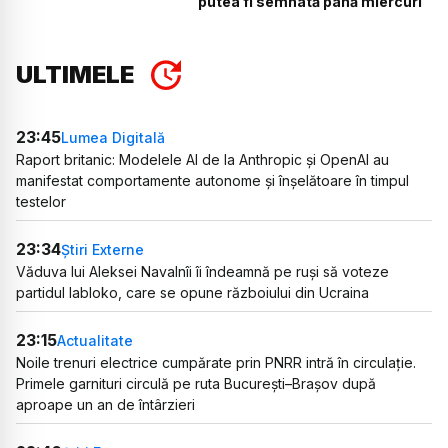
putea fi semnată până miercuri
ULTIMELE
23:45
Lumea Digitală
Raport britanic: Modelele AI de la Anthropic și OpenAI au
manifestat comportamente autonome și înșelătoare în timpul
testelor
23:34
Știri Externe
Văduva lui Aleksei Navalnîi îi îndeamnă pe ruși să voteze
partidul Iabloko, care se opune războiului din Ucraina
23:15
Actualitate
Noile trenuri electrice cumpărate prin PNRR intră în circulație.
Primele garnituri circulă pe ruta București–Brașov după
aproape un an de întârzieri