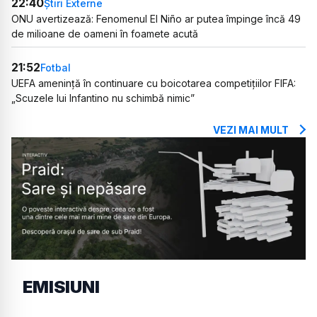
22:40
Știri Externe
ONU avertizează: Fenomenul El Niño ar putea împinge încă 49
de milioane de oameni în foamete acută
21:52
Fotbal
UEFA amenință în continuare cu boicotarea competițiilor FIFA:
„Scuzele lui Infantino nu schimbă nimic”
VEZI MAI MULT
EMISIUNI