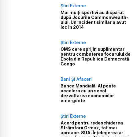
Știri Externe
Mai mulți sportivi au dispărut
după Jocurile Commonwealth-
ului. Un incident similar a avut
loc în 2014
Știri Externe
OMS cere sprijin suplimentar
pentru combaterea focarului de
Ebola din Republica Democrată
Congo
Bani Și Afaceri
Banca Mondială: AI poate
accelera cu un secol
dezvoltarea economiilor
emergente
Știri Externe
Acord pentru redeschiderea
Strâmtorii Ormuz, tot mai
aproape. SUA: Înțelegerea ar