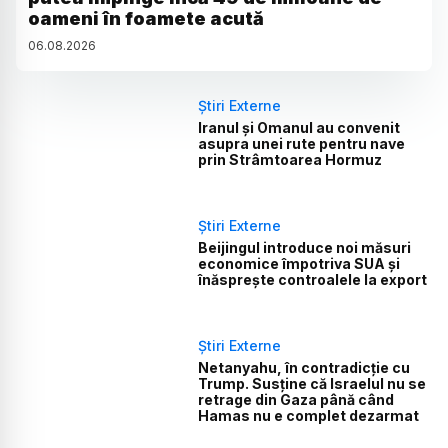
oameni în foamete acută
06
.
08
.
2026
Știri Externe
Iranul și Omanul au convenit
asupra unei rute pentru nave
prin Strâmtoarea Hormuz
Știri Externe
Beijingul introduce noi măsuri
economice împotriva SUA și
înăsprește controalele la export
Știri Externe
Netanyahu, în contradicție cu
Trump. Susține că Israelul nu se
retrage din Gaza până când
Hamas nu e complet dezarmat